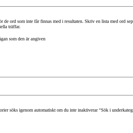
r de ord som inte får finnas med i resultaten. Skriv en lista med ord s
lla träffar.
frågan som den är angiven
gorier söks igenom automatiskt om du inte inaktiverar “Sök i underkateg