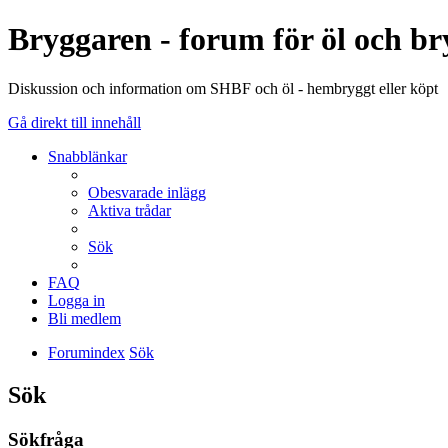
Bryggaren - forum för öl och b
Diskussion och information om SHBF och öl - hembryggt eller köpt
Gå direkt till innehåll
Snabblänkar
Obesvarade inlägg
Aktiva trådar
Sök
FAQ
Logga in
Bli medlem
Forumindex
Sök
Sök
Sökfråga