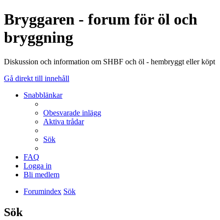
Bryggaren - forum för öl och
bryggning
Diskussion och information om SHBF och öl - hembryggt eller köpt
Gå direkt till innehåll
Snabblänkar
Obesvarade inlägg
Aktiva trådar
Sök
FAQ
Logga in
Bli medlem
Forumindex
Sök
Sök