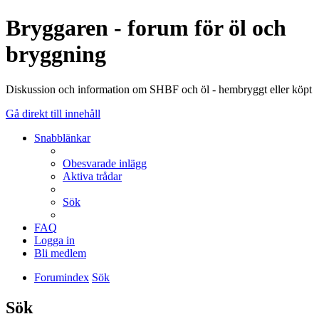
Bryggaren - forum för öl och
bryggning
Diskussion och information om SHBF och öl - hembryggt eller köpt
Gå direkt till innehåll
Snabblänkar
Obesvarade inlägg
Aktiva trådar
Sök
FAQ
Logga in
Bli medlem
Forumindex
Sök
Sök