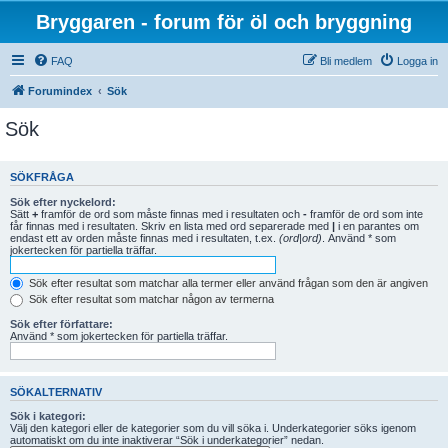
Bryggaren - forum för öl och bryggning
FAQ
Bli medlem
Logga in
Forumindex
Sök
Sök
SÖKFRÅGA
Sök efter nyckelord:
Sätt
+
framför de ord som måste finnas med i resultaten och
-
framför de ord som inte
får finnas med i resultaten. Skriv en lista med ord separerade med
|
i en parantes om
endast ett av orden måste finnas med i resultaten, t.ex.
(ord|ord)
. Använd * som
jokertecken för partiella träffar.
Sök efter resultat som matchar alla termer eller använd frågan som den är angiven
Sök efter resultat som matchar någon av termerna
Sök efter författare:
Använd * som jokertecken för partiella träffar.
SÖKALTERNATIV
Sök i kategori:
Välj den kategori eller de kategorier som du vill söka i. Underkategorier söks igenom
automatiskt om du inte inaktiverar “Sök i underkategorier” nedan.