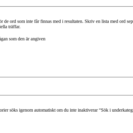
r de ord som inte får finnas med i resultaten. Skriv en lista med ord s
lla träffar.
frågan som den är angiven
gorier söks igenom automatiskt om du inte inaktiverar “Sök i underkateg