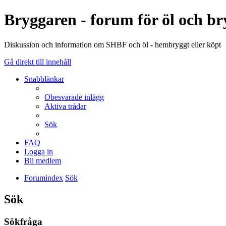
Bryggaren - forum för öl och b
Diskussion och information om SHBF och öl - hembryggt eller köpt
Gå direkt till innehåll
Snabblänkar
Obesvarade inlägg
Aktiva trådar
Sök
FAQ
Logga in
Bli medlem
Forumindex
Sök
Sök
Sökfråga