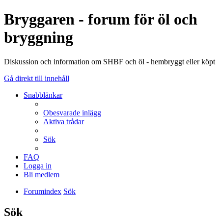
Bryggaren - forum för öl och
bryggning
Diskussion och information om SHBF och öl - hembryggt eller köpt
Gå direkt till innehåll
Snabblänkar
Obesvarade inlägg
Aktiva trådar
Sök
FAQ
Logga in
Bli medlem
Forumindex
Sök
Sök