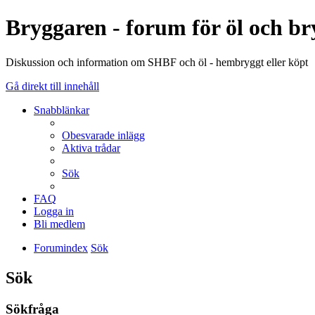
Bryggaren - forum för öl och b
Diskussion och information om SHBF och öl - hembryggt eller köpt
Gå direkt till innehåll
Snabblänkar
Obesvarade inlägg
Aktiva trådar
Sök
FAQ
Logga in
Bli medlem
Forumindex
Sök
Sök
Sökfråga