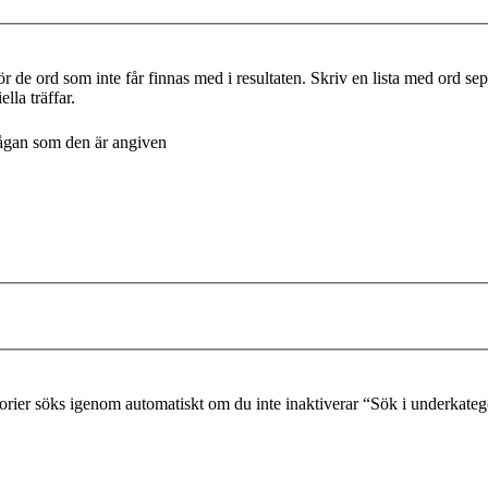
r de ord som inte får finnas med i resultaten. Skriv en lista med ord s
lla träffar.
frågan som den är angiven
gorier söks igenom automatiskt om du inte inaktiverar “Sök i underkateg