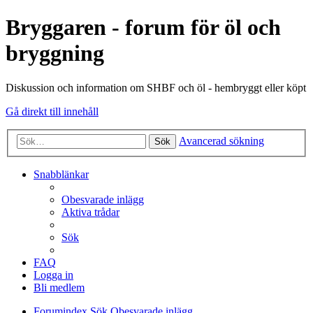
Bryggaren - forum för öl och
bryggning
Diskussion och information om SHBF och öl - hembryggt eller köpt
Gå direkt till innehåll
Avancerad sökning
Sök
Snabblänkar
Obesvarade inlägg
Aktiva trådar
Sök
FAQ
Logga in
Bli medlem
Forumindex
Sök
Obesvarade inlägg