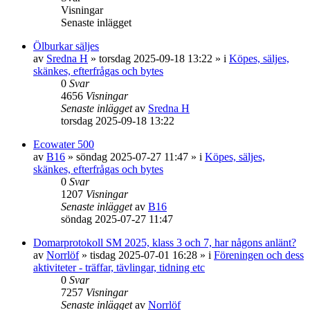
Visningar
Senaste inlägget
Ölburkar säljes
av
Sredna H
»
torsdag 2025-09-18 13:22
» i
Köpes, säljes,
skänkes, efterfrågas och bytes
0
Svar
4656
Visningar
Senaste inlägget
av
Sredna H
torsdag 2025-09-18 13:22
Ecowater 500
av
B16
»
söndag 2025-07-27 11:47
» i
Köpes, säljes,
skänkes, efterfrågas och bytes
0
Svar
1207
Visningar
Senaste inlägget
av
B16
söndag 2025-07-27 11:47
Domarprotokoll SM 2025, klass 3 och 7, har någons anlänt?
av
Norrlöf
»
tisdag 2025-07-01 16:28
» i
Föreningen och dess
aktiviteter - träffar, tävlingar, tidning etc
0
Svar
7257
Visningar
Senaste inlägget
av
Norrlöf