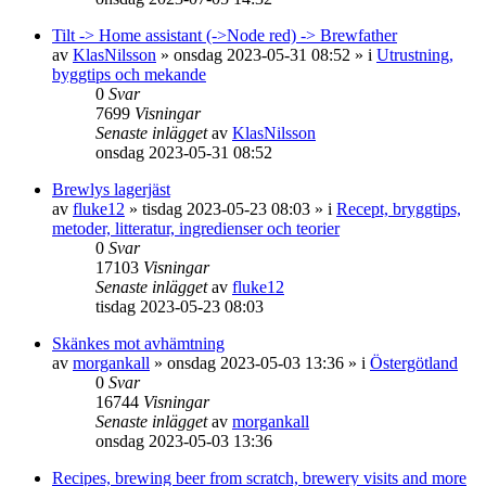
Tilt -> Home assistant (->Node red) -> Brewfather
av
KlasNilsson
»
onsdag 2023-05-31 08:52
» i
Utrustning,
byggtips och mekande
0
Svar
7699
Visningar
Senaste inlägget
av
KlasNilsson
onsdag 2023-05-31 08:52
Brewlys lagerjäst
av
fluke12
»
tisdag 2023-05-23 08:03
» i
Recept, bryggtips,
metoder, litteratur, ingredienser och teorier
0
Svar
17103
Visningar
Senaste inlägget
av
fluke12
tisdag 2023-05-23 08:03
Skänkes mot avhämtning
av
morgankall
»
onsdag 2023-05-03 13:36
» i
Östergötland
0
Svar
16744
Visningar
Senaste inlägget
av
morgankall
onsdag 2023-05-03 13:36
Recipes, brewing beer from scratch, brewery visits and more