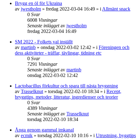
Brygg en öl för Ukraina
av
jwestholm
»
fredag 2022-03-04 16:49
» i
Allmänt snack
0
Svar
6008
Visningar
Senaste inlägget
av
jwestholm
fredag 2022-03-04 16:49
SM 2022 - Folkets val inställt
av
martinb
»
onsdag 2022-03-02 12:42
» i
Föreningen och
dess aktiviteter - träffar, tävlingar, tidning etc
0
Svar
7291
Visningar
Senaste inlägget
av
martinb
onsdag 2022-03-02 12:42
Lactobacillus förkultur och spara till nästa bryggning
av
Trasselknut
»
torsdag 2022-02-10 18:34
» i
Recept,
bryggtips, metoder, litteratur, ingredienser och teorier
0
Svar
4389
Visningar
Senaste inlägget
av
Trasselknut
torsdag 2022-02-10 18:34
Ånga genom gammal imkanal
av
ecmik
»
torsdag 2022-02-10 10:16
» i
Utrustning, byggtips