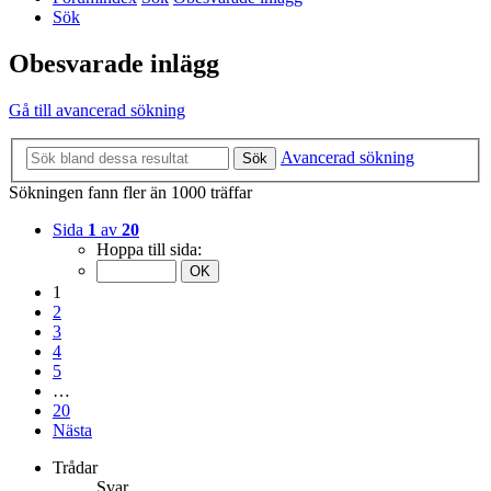
Sök
Obesvarade inlägg
Gå till avancerad sökning
Avancerad sökning
Sök
Sökningen fann fler än 1000 träffar
Sida
1
av
20
Hoppa till sida:
1
2
3
4
5
…
20
Nästa
Trådar
Svar