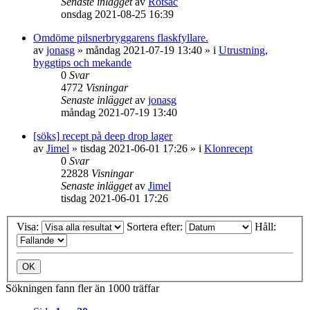
Senaste inlägget
av
Rotsac
onsdag 2021-08-25 16:39
Omdöme pilsnerbryggarens flaskfyllare.
av
jonasg
»
måndag 2021-07-19 13:40
» i
Utrustning,
byggtips och mekande
0
Svar
4772
Visningar
Senaste inlägget
av
jonasg
måndag 2021-07-19 13:40
[söks] recept på deep drop lager
av
Jimel
»
tisdag 2021-06-01 17:26
» i
Klonrecept
0
Svar
22828
Visningar
Senaste inlägget
av
Jimel
tisdag 2021-06-01 17:26
Visa:
Sortera efter:
Håll:
Sökningen fann fler än 1000 träffar