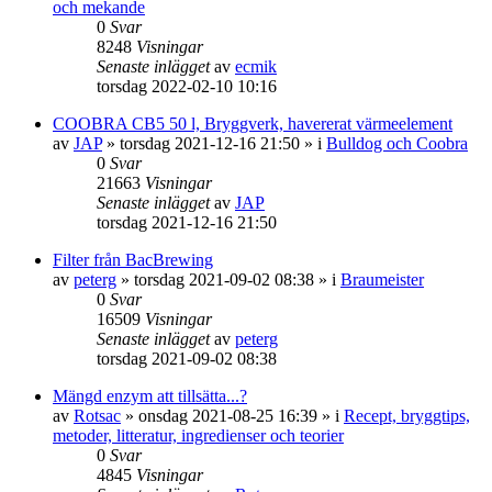
och mekande
0
Svar
8248
Visningar
Senaste inlägget
av
ecmik
torsdag 2022-02-10 10:16
COOBRA CB5 50 l, Bryggverk, havererat värmeelement
av
JAP
»
torsdag 2021-12-16 21:50
» i
Bulldog och Coobra
0
Svar
21663
Visningar
Senaste inlägget
av
JAP
torsdag 2021-12-16 21:50
Filter från BacBrewing
av
peterg
»
torsdag 2021-09-02 08:38
» i
Braumeister
0
Svar
16509
Visningar
Senaste inlägget
av
peterg
torsdag 2021-09-02 08:38
Mängd enzym att tillsätta...?
av
Rotsac
»
onsdag 2021-08-25 16:39
» i
Recept, bryggtips,
metoder, litteratur, ingredienser och teorier
0
Svar
4845
Visningar