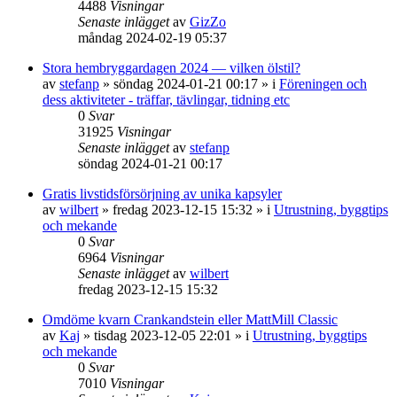
4488
Visningar
Senaste inlägget
av
GizZo
måndag 2024-02-19 05:37
Stora hembryggardagen 2024 — vilken ölstil?
av
stefanp
»
söndag 2024-01-21 00:17
» i
Föreningen och
dess aktiviteter - träffar, tävlingar, tidning etc
0
Svar
31925
Visningar
Senaste inlägget
av
stefanp
söndag 2024-01-21 00:17
Gratis livstidsförsörjning av unika kapsyler
av
wilbert
»
fredag 2023-12-15 15:32
» i
Utrustning, byggtips
och mekande
0
Svar
6964
Visningar
Senaste inlägget
av
wilbert
fredag 2023-12-15 15:32
Omdöme kvarn Crankandstein eller MattMill Classic
av
Kaj
»
tisdag 2023-12-05 22:01
» i
Utrustning, byggtips
och mekande
0
Svar
7010
Visningar