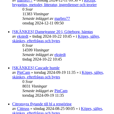
av
marbro77
»
onsdag 2024-12-11 09:50
» i
Recept,
bryggtips, metoder, litteratur, ingredienser och teorier
0
Svar
11383
Visningar
Senaste inlägget
av
marbro77
onsdag 2024-12-11 09:50
[SKÄNKES] Damejeanne 20 l, Göteborg, hämtas
av
ekstedt
»
tisdag 2024-10-22 10:45
» i
Köpes, säljes,
skänkes, efterfrågas och bytes
0
Svar
14599
Visningar
Senaste inlägget
av
ekstedt
tisdag 2024-10-22 10:45
[SKÄNKES] Cascade humle
av
PinCam
»
torsdag 2024-09-19 11:35
» i
Köpes, säljes,
skänkes, efterfrågas och bytes
0
Svar
8031
Visningar
Senaste inlägget
av
PinCam
torsdag 2024-09-19 11:35
Citronsyra flytande till bl a rengöring
av
Cittruss
»
söndag 2024-08-25 00:05
» i
Köpes, säljes,
skänkes, efterfrågas och bytes