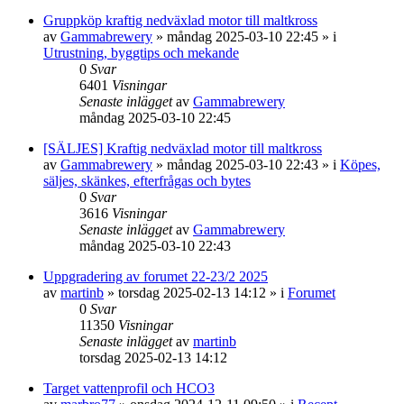
Gruppköp kraftig nedväxlad motor till maltkross
av
Gammabrewery
»
måndag 2025-03-10 22:45
» i
Utrustning, byggtips och mekande
0
Svar
6401
Visningar
Senaste inlägget
av
Gammabrewery
måndag 2025-03-10 22:45
[SÄLJES] Kraftig nedväxlad motor till maltkross
av
Gammabrewery
»
måndag 2025-03-10 22:43
» i
Köpes,
säljes, skänkes, efterfrågas och bytes
0
Svar
3616
Visningar
Senaste inlägget
av
Gammabrewery
måndag 2025-03-10 22:43
Uppgradering av forumet 22-23/2 2025
av
martinb
»
torsdag 2025-02-13 14:12
» i
Forumet
0
Svar
11350
Visningar
Senaste inlägget
av
martinb
torsdag 2025-02-13 14:12
Target vattenprofil och HCO3