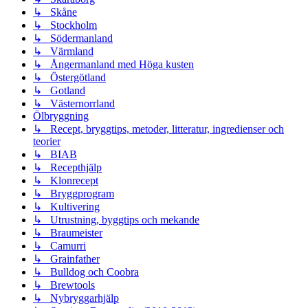
↳ Skåne
↳ Stockholm
↳ Södermanland
↳ Värmland
↳ Ångermanland med Höga kusten
↳ Östergötland
↳ Gotland
↳ Västernorrland
Ölbryggning
↳ Recept, bryggtips, metoder, litteratur, ingredienser och
teorier
↳ BIAB
↳ Recepthjälp
↳ Klonrecept
↳ Bryggprogram
↳ Kultivering
↳ Utrustning, byggtips och mekande
↳ Braumeister
↳ Camurri
↳ Grainfather
↳ Bulldog och Coobra
↳ Brewtools
↳ Nybryggarhjälp