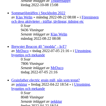
Senaste inlägget
av
Triggerhappy
lördag 2022-10-08 15:08
Sommarölsträffen i Stockholm 2022
av
Klas Welin
»
måndag 2022-08-22 08:08
» i
Föreningen
och dess aktiviteter - träffar, tävlingar, tidning etc
0
Svar
9436
Visningar
Senaste inlägget
av
Klas Welin
måndag 2022-08-22 08:08
Brewster Beacon 40 "modda" - IoT?
av
MrDuco
»
tisdag 2022-07-05 21:16
» i
Utrustning,
byggtips och mekande
0
Svar
7806
Visningar
Senaste inlägget
av
MrDuco
tisdag 2022-07-05 21:16
Grainfather electric grain mill, nån som testat?
av
pekktur
»
fredag 2022-04-22 18:54
» i
Utrustning,
byggtips och mekande
0
Svar
8048
Visningar
Senaste inlägget
av
pekktur
fredag 2022-04-22 18:54