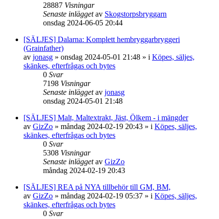
28887
Visningar
Senaste inlägget
av
Skogstorpsbryggarn
onsdag 2024-06-05 20:44
[SÄLJES] Dalarna: Komplett hembryggarbryggeri
(Grainfather)
av
jonasg
»
onsdag 2024-05-01 21:48
» i
Köpes, säljes,
skänkes, efterfrågas och bytes
0
Svar
7198
Visningar
Senaste inlägget
av
jonasg
onsdag 2024-05-01 21:48
[SÄLJES] Malt, Maltextrakt, Jäst, Ölkem - i mängder
av
GizZo
»
måndag 2024-02-19 20:43
» i
Köpes, säljes,
skänkes, efterfrågas och bytes
0
Svar
5308
Visningar
Senaste inlägget
av
GizZo
måndag 2024-02-19 20:43
[SÄLJES] REA på NYA tillbehör till GM, BM,
av
GizZo
»
måndag 2024-02-19 05:37
» i
Köpes, säljes,
skänkes, efterfrågas och bytes
0
Svar