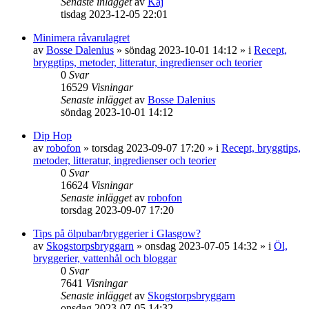
Senaste inlägget
av
Kaj
tisdag 2023-12-05 22:01
Minimera råvarulagret
av
Bosse Dalenius
»
söndag 2023-10-01 14:12
» i
Recept,
bryggtips, metoder, litteratur, ingredienser och teorier
0
Svar
16529
Visningar
Senaste inlägget
av
Bosse Dalenius
söndag 2023-10-01 14:12
Dip Hop
av
robofon
»
torsdag 2023-09-07 17:20
» i
Recept, bryggtips,
metoder, litteratur, ingredienser och teorier
0
Svar
16624
Visningar
Senaste inlägget
av
robofon
torsdag 2023-09-07 17:20
Tips på ölpubar/bryggerier i Glasgow?
av
Skogstorpsbryggarn
»
onsdag 2023-07-05 14:32
» i
Öl,
bryggerier, vattenhål och bloggar
0
Svar
7641
Visningar
Senaste inlägget
av
Skogstorpsbryggarn
onsdag 2023-07-05 14:32