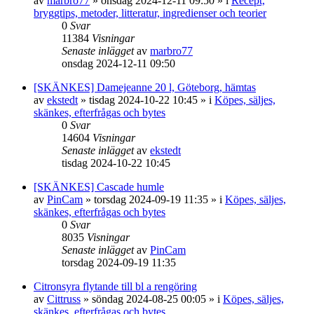
av
marbro77
»
onsdag 2024-12-11 09:50
» i
Recept,
bryggtips, metoder, litteratur, ingredienser och teorier
0
Svar
11384
Visningar
Senaste inlägget
av
marbro77
onsdag 2024-12-11 09:50
[SKÄNKES] Damejeanne 20 l, Göteborg, hämtas
av
ekstedt
»
tisdag 2024-10-22 10:45
» i
Köpes, säljes,
skänkes, efterfrågas och bytes
0
Svar
14604
Visningar
Senaste inlägget
av
ekstedt
tisdag 2024-10-22 10:45
[SKÄNKES] Cascade humle
av
PinCam
»
torsdag 2024-09-19 11:35
» i
Köpes, säljes,
skänkes, efterfrågas och bytes
0
Svar
8035
Visningar
Senaste inlägget
av
PinCam
torsdag 2024-09-19 11:35
Citronsyra flytande till bl a rengöring
av
Cittruss
»
söndag 2024-08-25 00:05
» i
Köpes, säljes,
skänkes, efterfrågas och bytes