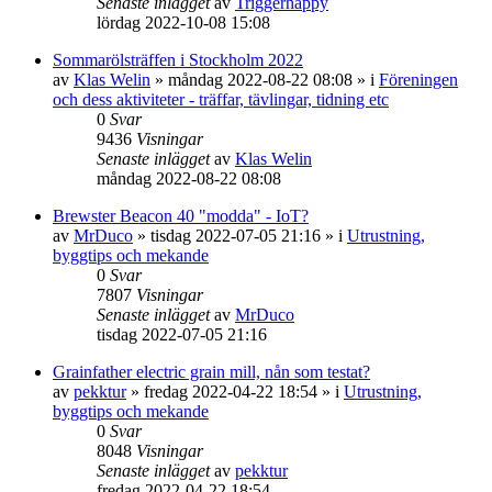
Senaste inlägget
av
Triggerhappy
lördag 2022-10-08 15:08
Sommarölsträffen i Stockholm 2022
av
Klas Welin
»
måndag 2022-08-22 08:08
» i
Föreningen
och dess aktiviteter - träffar, tävlingar, tidning etc
0
Svar
9436
Visningar
Senaste inlägget
av
Klas Welin
måndag 2022-08-22 08:08
Brewster Beacon 40 "modda" - IoT?
av
MrDuco
»
tisdag 2022-07-05 21:16
» i
Utrustning,
byggtips och mekande
0
Svar
7807
Visningar
Senaste inlägget
av
MrDuco
tisdag 2022-07-05 21:16
Grainfather electric grain mill, nån som testat?
av
pekktur
»
fredag 2022-04-22 18:54
» i
Utrustning,
byggtips och mekande
0
Svar
8048
Visningar
Senaste inlägget
av
pekktur
fredag 2022-04-22 18:54