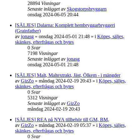
28894
Visningar
Senaste inlägget
av
Skogstorpsbryggarn
onsdag 2024-06-05 20:44
[SÄLJES] Dalarna: Komplett hembryggarbryggeri
(Grainfather)
av
jonasg
»
onsdag 2024-05-01 21:48
» i
Köpes, säljes,
skänkes, efterfrågas och bytes
0
Svar
7198
Visningar
Senaste inlägget
av
jonasg
onsdag 2024-05-01 21:48
[SÄLJES] Malt, Maltextrakt, Jäst, Ölkem - i mängder
av
GizZo
»
måndag 2024-02-19 20:43
» i
Köpes, säljes,
skänkes, efterfrågas och bytes
0
Svar
5312
Visningar
Senaste inlägget
av
GizZo
måndag 2024-02-19 20:43
[SÄLJES] REA på NYA tillbehör till GM, BM,
av
GizZo
»
måndag 2024-02-19 05:37
» i
Köpes, säljes,
skänkes, efterfrågas och bytes
0
Svar