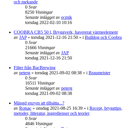
och mekande
0
Svar
8250
Visningar
Senaste inlägget
av
ecmik
torsdag 2022-02-10 10:16
COOBRA CB5 50 l, Bryggverk, havererat värmeelement
av
JAP
»
torsdag 2021-12-16 21:50
» i
Bulldog och Coobra
0
Svar
21666
Visningar
Senaste inlägget
av
JAP
torsdag 2021-12-16 21:50
Filter från BacBrewing
av
peterg
»
torsdag 2021-09-02 08:38
» i
Braumeister
0
Svar
16511
Visningar
Senaste inlägget
av
peterg
torsdag 2021-09-02 08:38
Mängd enzym att tillsätta...?
av
Rotsac
»
onsdag 2021-08-25 16:39
» i
Recept, bryggtips,
metoder, litteratur, ingredienser och teorier
0
Svar
4846
Visningar