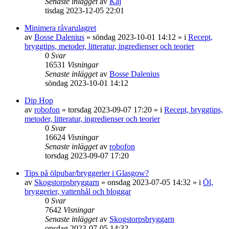
Senaste inlägget
av
Kaj
tisdag 2023-12-05 22:01
Minimera råvarulagret
av
Bosse Dalenius
»
söndag 2023-10-01 14:12
» i
Recept,
bryggtips, metoder, litteratur, ingredienser och teorier
0
Svar
16531
Visningar
Senaste inlägget
av
Bosse Dalenius
söndag 2023-10-01 14:12
Dip Hop
av
robofon
»
torsdag 2023-09-07 17:20
» i
Recept, bryggtips,
metoder, litteratur, ingredienser och teorier
0
Svar
16624
Visningar
Senaste inlägget
av
robofon
torsdag 2023-09-07 17:20
Tips på ölpubar/bryggerier i Glasgow?
av
Skogstorpsbryggarn
»
onsdag 2023-07-05 14:32
» i
Öl,
bryggerier, vattenhål och bloggar
0
Svar
7642
Visningar
Senaste inlägget
av
Skogstorpsbryggarn
onsdag 2023-07-05 14:32