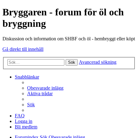
Bryggaren - forum för öl och
bryggning
Diskussion och information om SHBF och öl - hembryggt eller köpt
Gå direkt till innehåll
Avancerad sökning
Sök
Snabblänkar
Obesvarade inlägg
Aktiva trådar
Sök
FAQ
Logga in
Bli medlem
Forumindex
Sök
Obesvarade inlägg