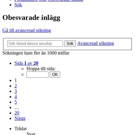
Sök
Obesvarade inlägg
Gå till avancerad sökning
Avancerad sökning
Sök
Sökningen fann fler än 1000 träffar
Sida
1
av
20
Hoppa till sida:
1
2
3
4
5
…
20
Nästa
Trådar
Svar