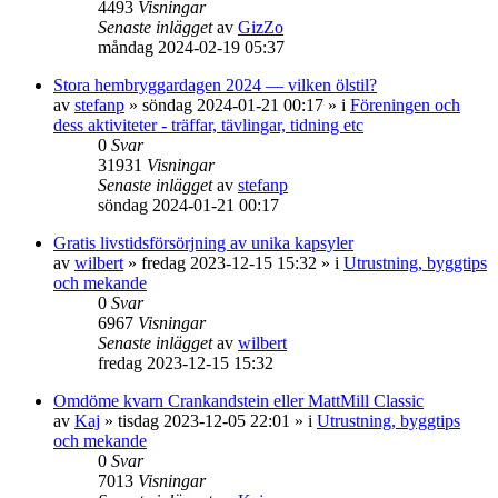
4493
Visningar
Senaste inlägget
av
GizZo
måndag 2024-02-19 05:37
Stora hembryggardagen 2024 — vilken ölstil?
av
stefanp
»
söndag 2024-01-21 00:17
» i
Föreningen och
dess aktiviteter - träffar, tävlingar, tidning etc
0
Svar
31931
Visningar
Senaste inlägget
av
stefanp
söndag 2024-01-21 00:17
Gratis livstidsförsörjning av unika kapsyler
av
wilbert
»
fredag 2023-12-15 15:32
» i
Utrustning, byggtips
och mekande
0
Svar
6967
Visningar
Senaste inlägget
av
wilbert
fredag 2023-12-15 15:32
Omdöme kvarn Crankandstein eller MattMill Classic
av
Kaj
»
tisdag 2023-12-05 22:01
» i
Utrustning, byggtips
och mekande
0
Svar
7013
Visningar