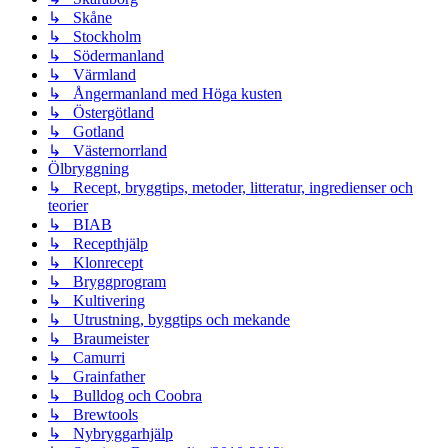
↳ Skåne
↳ Stockholm
↳ Södermanland
↳ Värmland
↳ Ångermanland med Höga kusten
↳ Östergötland
↳ Gotland
↳ Västernorrland
Ölbryggning
↳ Recept, bryggtips, metoder, litteratur, ingredienser och
teorier
↳ BIAB
↳ Recepthjälp
↳ Klonrecept
↳ Bryggprogram
↳ Kultivering
↳ Utrustning, byggtips och mekande
↳ Braumeister
↳ Camurri
↳ Grainfather
↳ Bulldog och Coobra
↳ Brewtools
↳ Nybryggarhjälp