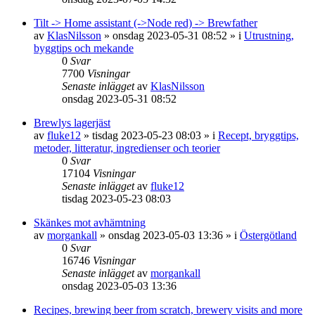
Tilt -> Home assistant (->Node red) -> Brewfather
av
KlasNilsson
»
onsdag 2023-05-31 08:52
» i
Utrustning,
byggtips och mekande
0
Svar
7700
Visningar
Senaste inlägget
av
KlasNilsson
onsdag 2023-05-31 08:52
Brewlys lagerjäst
av
fluke12
»
tisdag 2023-05-23 08:03
» i
Recept, bryggtips,
metoder, litteratur, ingredienser och teorier
0
Svar
17104
Visningar
Senaste inlägget
av
fluke12
tisdag 2023-05-23 08:03
Skänkes mot avhämtning
av
morgankall
»
onsdag 2023-05-03 13:36
» i
Östergötland
0
Svar
16746
Visningar
Senaste inlägget
av
morgankall
onsdag 2023-05-03 13:36
Recipes, brewing beer from scratch, brewery visits and more