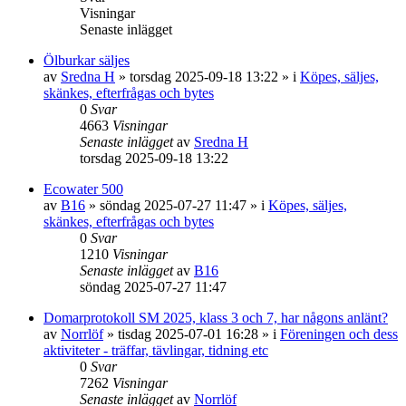
Visningar
Senaste inlägget
Ölburkar säljes
av
Sredna H
»
torsdag 2025-09-18 13:22
» i
Köpes, säljes,
skänkes, efterfrågas och bytes
0
Svar
4663
Visningar
Senaste inlägget
av
Sredna H
torsdag 2025-09-18 13:22
Ecowater 500
av
B16
»
söndag 2025-07-27 11:47
» i
Köpes, säljes,
skänkes, efterfrågas och bytes
0
Svar
1210
Visningar
Senaste inlägget
av
B16
söndag 2025-07-27 11:47
Domarprotokoll SM 2025, klass 3 och 7, har någons anlänt?
av
Norrlöf
»
tisdag 2025-07-01 16:28
» i
Föreningen och dess
aktiviteter - träffar, tävlingar, tidning etc
0
Svar
7262
Visningar
Senaste inlägget
av
Norrlöf