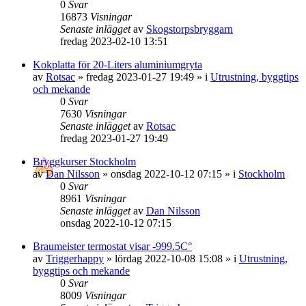
0
Svar
16873
Visningar
Senaste inlägget
av
Skogstorpsbryggarn
fredag 2023-02-10 13:51
Kokplatta för 20-Liters aluminiumgryta
av
Rotsac
»
fredag 2023-01-27 19:49
» i
Utrustning, byggtips
och mekande
0
Svar
7630
Visningar
Senaste inlägget
av
Rotsac
fredag 2023-01-27 19:49
Bryggkurser Stockholm
av
Dan Nilsson
»
onsdag 2022-10-12 07:15
» i
Stockholm
0
Svar
8961
Visningar
Senaste inlägget
av
Dan Nilsson
onsdag 2022-10-12 07:15
Braumeister termostat visar -999.5C°
av
Triggerhappy
»
lördag 2022-10-08 15:08
» i
Utrustning,
byggtips och mekande
0
Svar
8009
Visningar