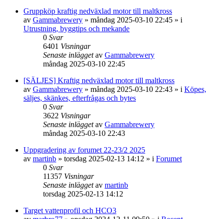
Gruppköp kraftig nedväxlad motor till maltkross
av
Gammabrewery
»
måndag 2025-03-10 22:45
» i
Utrustning, byggtips och mekande
0
Svar
6401
Visningar
Senaste inlägget
av
Gammabrewery
måndag 2025-03-10 22:45
[SÄLJES] Kraftig nedväxlad motor till maltkross
av
Gammabrewery
»
måndag 2025-03-10 22:43
» i
Köpes,
säljes, skänkes, efterfrågas och bytes
0
Svar
3622
Visningar
Senaste inlägget
av
Gammabrewery
måndag 2025-03-10 22:43
Uppgradering av forumet 22-23/2 2025
av
martinb
»
torsdag 2025-02-13 14:12
» i
Forumet
0
Svar
11357
Visningar
Senaste inlägget
av
martinb
torsdag 2025-02-13 14:12
Target vattenprofil och HCO3