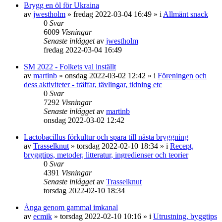
Brygg en öl för Ukraina
av
jwestholm
»
fredag 2022-03-04 16:49
» i
Allmänt snack
0
Svar
6009
Visningar
Senaste inlägget
av
jwestholm
fredag 2022-03-04 16:49
SM 2022 - Folkets val inställt
av
martinb
»
onsdag 2022-03-02 12:42
» i
Föreningen och
dess aktiviteter - träffar, tävlingar, tidning etc
0
Svar
7292
Visningar
Senaste inlägget
av
martinb
onsdag 2022-03-02 12:42
Lactobacillus förkultur och spara till nästa bryggning
av
Trasselknut
»
torsdag 2022-02-10 18:34
» i
Recept,
bryggtips, metoder, litteratur, ingredienser och teorier
0
Svar
4391
Visningar
Senaste inlägget
av
Trasselknut
torsdag 2022-02-10 18:34
Ånga genom gammal imkanal
av
ecmik
»
torsdag 2022-02-10 10:16
» i
Utrustning, byggtips