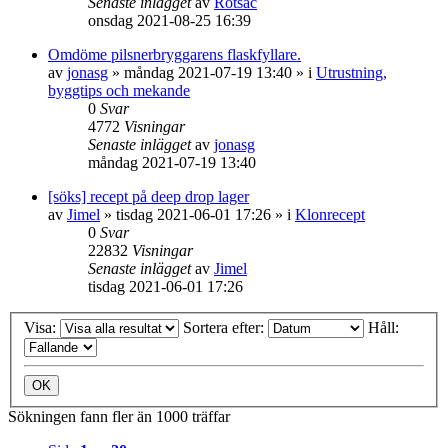
Senaste inlägget
av
Rotsac
onsdag 2021-08-25 16:39
Omdöme pilsnerbryggarens flaskfyllare.
av
jonasg
»
måndag 2021-07-19 13:40
» i
Utrustning,
byggtips och mekande
0
Svar
4772
Visningar
Senaste inlägget
av
jonasg
måndag 2021-07-19 13:40
[söks] recept på deep drop lager
av
Jimel
»
tisdag 2021-06-01 17:26
» i
Klonrecept
0
Svar
22832
Visningar
Senaste inlägget
av
Jimel
tisdag 2021-06-01 17:26
Visa:
Sortera efter:
Håll:
Sökningen fann fler än 1000 träffar