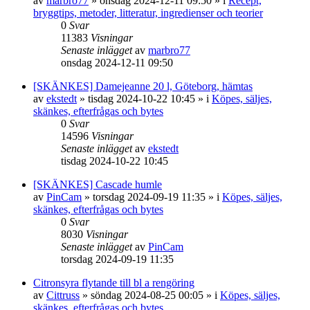
av
marbro77
»
onsdag 2024-12-11 09:50
» i
Recept,
bryggtips, metoder, litteratur, ingredienser och teorier
0
Svar
11383
Visningar
Senaste inlägget
av
marbro77
onsdag 2024-12-11 09:50
[SKÄNKES] Damejeanne 20 l, Göteborg, hämtas
av
ekstedt
»
tisdag 2024-10-22 10:45
» i
Köpes, säljes,
skänkes, efterfrågas och bytes
0
Svar
14596
Visningar
Senaste inlägget
av
ekstedt
tisdag 2024-10-22 10:45
[SKÄNKES] Cascade humle
av
PinCam
»
torsdag 2024-09-19 11:35
» i
Köpes, säljes,
skänkes, efterfrågas och bytes
0
Svar
8030
Visningar
Senaste inlägget
av
PinCam
torsdag 2024-09-19 11:35
Citronsyra flytande till bl a rengöring
av
Cittruss
»
söndag 2024-08-25 00:05
» i
Köpes, säljes,
skänkes, efterfrågas och bytes