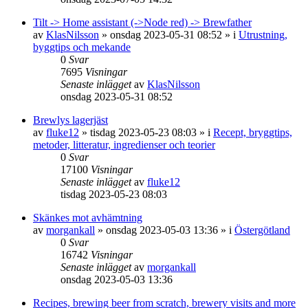
Tilt -> Home assistant (->Node red) -> Brewfather
av
KlasNilsson
»
onsdag 2023-05-31 08:52
» i
Utrustning,
byggtips och mekande
0
Svar
7695
Visningar
Senaste inlägget
av
KlasNilsson
onsdag 2023-05-31 08:52
Brewlys lagerjäst
av
fluke12
»
tisdag 2023-05-23 08:03
» i
Recept, bryggtips,
metoder, litteratur, ingredienser och teorier
0
Svar
17100
Visningar
Senaste inlägget
av
fluke12
tisdag 2023-05-23 08:03
Skänkes mot avhämtning
av
morgankall
»
onsdag 2023-05-03 13:36
» i
Östergötland
0
Svar
16742
Visningar
Senaste inlägget
av
morgankall
onsdag 2023-05-03 13:36
Recipes, brewing beer from scratch, brewery visits and more