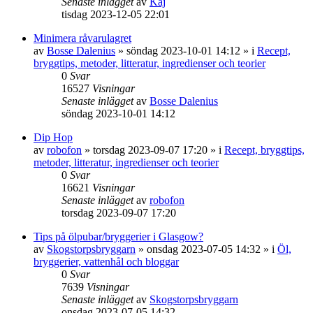
Senaste inlägget
av
Kaj
tisdag 2023-12-05 22:01
Minimera råvarulagret
av
Bosse Dalenius
»
söndag 2023-10-01 14:12
» i
Recept,
bryggtips, metoder, litteratur, ingredienser och teorier
0
Svar
16527
Visningar
Senaste inlägget
av
Bosse Dalenius
söndag 2023-10-01 14:12
Dip Hop
av
robofon
»
torsdag 2023-09-07 17:20
» i
Recept, bryggtips,
metoder, litteratur, ingredienser och teorier
0
Svar
16621
Visningar
Senaste inlägget
av
robofon
torsdag 2023-09-07 17:20
Tips på ölpubar/bryggerier i Glasgow?
av
Skogstorpsbryggarn
»
onsdag 2023-07-05 14:32
» i
Öl,
bryggerier, vattenhål och bloggar
0
Svar
7639
Visningar
Senaste inlägget
av
Skogstorpsbryggarn
onsdag 2023-07-05 14:32