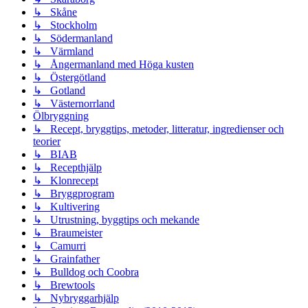
↳ Skåne
↳ Stockholm
↳ Södermanland
↳ Värmland
↳ Ångermanland med Höga kusten
↳ Östergötland
↳ Gotland
↳ Västernorrland
Ölbryggning
↳ Recept, bryggtips, metoder, litteratur, ingredienser och
teorier
↳ BIAB
↳ Recepthjälp
↳ Klonrecept
↳ Bryggprogram
↳ Kultivering
↳ Utrustning, byggtips och mekande
↳ Braumeister
↳ Camurri
↳ Grainfather
↳ Bulldog och Coobra
↳ Brewtools
↳ Nybryggarhjälp