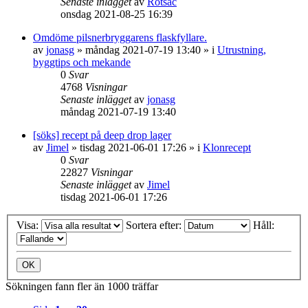
Senaste inlägget
av
Rotsac
onsdag 2021-08-25 16:39
Omdöme pilsnerbryggarens flaskfyllare.
av
jonasg
»
måndag 2021-07-19 13:40
» i
Utrustning,
byggtips och mekande
0
Svar
4768
Visningar
Senaste inlägget
av
jonasg
måndag 2021-07-19 13:40
[söks] recept på deep drop lager
av
Jimel
»
tisdag 2021-06-01 17:26
» i
Klonrecept
0
Svar
22827
Visningar
Senaste inlägget
av
Jimel
tisdag 2021-06-01 17:26
Visa:
Sortera efter:
Håll:
Sökningen fann fler än 1000 träffar