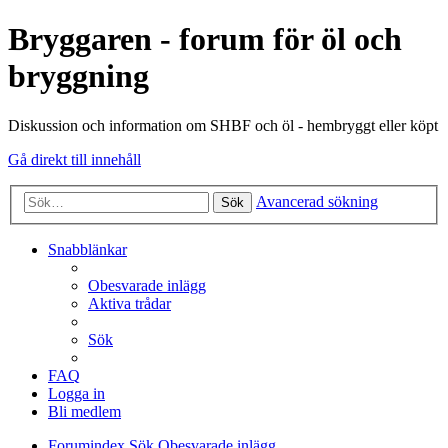
Bryggaren - forum för öl och
bryggning
Diskussion och information om SHBF och öl - hembryggt eller köpt
Gå direkt till innehåll
Avancerad sökning
Sök
Snabblänkar
Obesvarade inlägg
Aktiva trådar
Sök
FAQ
Logga in
Bli medlem
Forumindex
Sök
Obesvarade inlägg