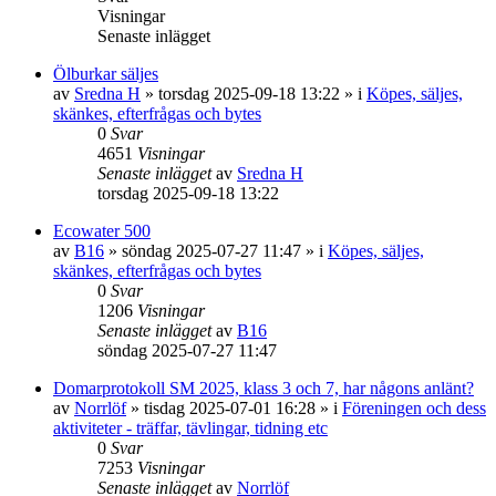
Visningar
Senaste inlägget
Ölburkar säljes
av
Sredna H
»
torsdag 2025-09-18 13:22
» i
Köpes, säljes,
skänkes, efterfrågas och bytes
0
Svar
4651
Visningar
Senaste inlägget
av
Sredna H
torsdag 2025-09-18 13:22
Ecowater 500
av
B16
»
söndag 2025-07-27 11:47
» i
Köpes, säljes,
skänkes, efterfrågas och bytes
0
Svar
1206
Visningar
Senaste inlägget
av
B16
söndag 2025-07-27 11:47
Domarprotokoll SM 2025, klass 3 och 7, har någons anlänt?
av
Norrlöf
»
tisdag 2025-07-01 16:28
» i
Föreningen och dess
aktiviteter - träffar, tävlingar, tidning etc
0
Svar
7253
Visningar
Senaste inlägget
av
Norrlöf