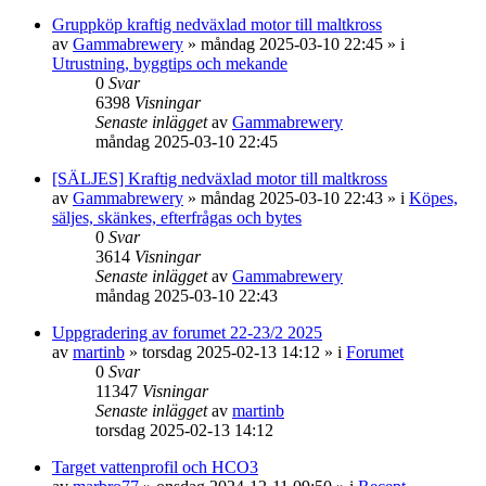
Gruppköp kraftig nedväxlad motor till maltkross
av
Gammabrewery
»
måndag 2025-03-10 22:45
» i
Utrustning, byggtips och mekande
0
Svar
6398
Visningar
Senaste inlägget
av
Gammabrewery
måndag 2025-03-10 22:45
[SÄLJES] Kraftig nedväxlad motor till maltkross
av
Gammabrewery
»
måndag 2025-03-10 22:43
» i
Köpes,
säljes, skänkes, efterfrågas och bytes
0
Svar
3614
Visningar
Senaste inlägget
av
Gammabrewery
måndag 2025-03-10 22:43
Uppgradering av forumet 22-23/2 2025
av
martinb
»
torsdag 2025-02-13 14:12
» i
Forumet
0
Svar
11347
Visningar
Senaste inlägget
av
martinb
torsdag 2025-02-13 14:12
Target vattenprofil och HCO3