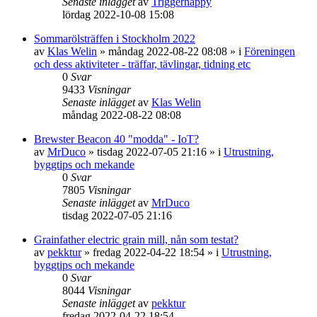
Senaste inlägget
av
Triggerhappy
lördag 2022-10-08 15:08
Sommarölsträffen i Stockholm 2022
av
Klas Welin
»
måndag 2022-08-22 08:08
» i
Föreningen
och dess aktiviteter - träffar, tävlingar, tidning etc
0
Svar
9433
Visningar
Senaste inlägget
av
Klas Welin
måndag 2022-08-22 08:08
Brewster Beacon 40 "modda" - IoT?
av
MrDuco
»
tisdag 2022-07-05 21:16
» i
Utrustning,
byggtips och mekande
0
Svar
7805
Visningar
Senaste inlägget
av
MrDuco
tisdag 2022-07-05 21:16
Grainfather electric grain mill, nån som testat?
av
pekktur
»
fredag 2022-04-22 18:54
» i
Utrustning,
byggtips och mekande
0
Svar
8044
Visningar
Senaste inlägget
av
pekktur
fredag 2022-04-22 18:54