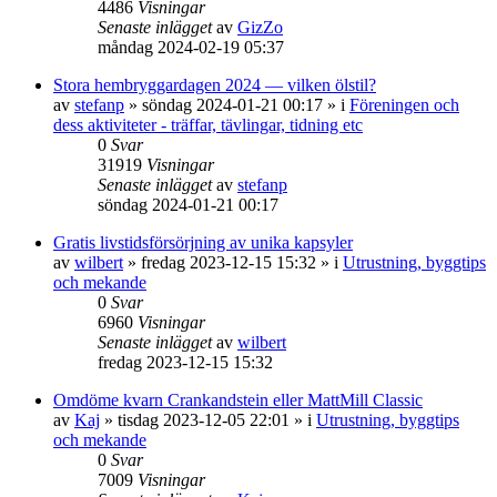
4486
Visningar
Senaste inlägget
av
GizZo
måndag 2024-02-19 05:37
Stora hembryggardagen 2024 — vilken ölstil?
av
stefanp
»
söndag 2024-01-21 00:17
» i
Föreningen och
dess aktiviteter - träffar, tävlingar, tidning etc
0
Svar
31919
Visningar
Senaste inlägget
av
stefanp
söndag 2024-01-21 00:17
Gratis livstidsförsörjning av unika kapsyler
av
wilbert
»
fredag 2023-12-15 15:32
» i
Utrustning, byggtips
och mekande
0
Svar
6960
Visningar
Senaste inlägget
av
wilbert
fredag 2023-12-15 15:32
Omdöme kvarn Crankandstein eller MattMill Classic
av
Kaj
»
tisdag 2023-12-05 22:01
» i
Utrustning, byggtips
och mekande
0
Svar
7009
Visningar