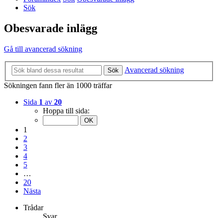
Sök
Obesvarade inlägg
Gå till avancerad sökning
Avancerad sökning
Sök
Sökningen fann fler än 1000 träffar
Sida
1
av
20
Hoppa till sida:
1
2
3
4
5
…
20
Nästa
Trådar
Svar