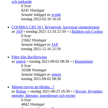
och mekande
0
Svar
8245
Visningar
Senaste inlägget
av
ecmik
torsdag 2022-02-10 10:16
COOBRA CB5 50 l, Bryggverk, havererat värmeelement
av
JAP
»
torsdag 2021-12-16 21:50
» i
Bulldog och Coobra
0
Svar
21662
Visningar
Senaste inlägget
av
JAP
torsdag 2021-12-16 21:50
Filter från BacBrewing
av
peterg
»
torsdag 2021-09-02 08:38
» i
Braumeister
0
Svar
16508
Visningar
Senaste inlägget
av
peterg
torsdag 2021-09-02 08:38
Mängd enzym att tillsätta...?
av
Rotsac
»
onsdag 2021-08-25 16:39
» i
Recept, bryggtips,
metoder, litteratur, ingredienser och teorier
0
Svar
4842
Visningar