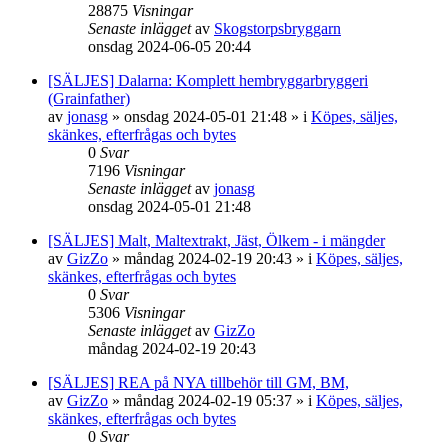
28875
Visningar
Senaste inlägget
av
Skogstorpsbryggarn
onsdag 2024-06-05 20:44
[SÄLJES] Dalarna: Komplett hembryggarbryggeri
(Grainfather)
av
jonasg
»
onsdag 2024-05-01 21:48
» i
Köpes, säljes,
skänkes, efterfrågas och bytes
0
Svar
7196
Visningar
Senaste inlägget
av
jonasg
onsdag 2024-05-01 21:48
[SÄLJES] Malt, Maltextrakt, Jäst, Ölkem - i mängder
av
GizZo
»
måndag 2024-02-19 20:43
» i
Köpes, säljes,
skänkes, efterfrågas och bytes
0
Svar
5306
Visningar
Senaste inlägget
av
GizZo
måndag 2024-02-19 20:43
[SÄLJES] REA på NYA tillbehör till GM, BM,
av
GizZo
»
måndag 2024-02-19 05:37
» i
Köpes, säljes,
skänkes, efterfrågas och bytes
0
Svar