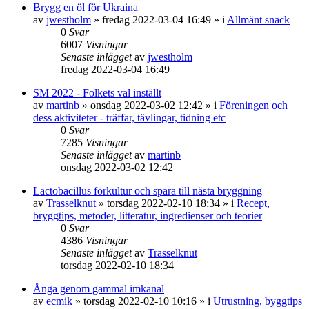
Brygg en öl för Ukraina
av
jwestholm
»
fredag 2022-03-04 16:49
» i
Allmänt snack
0
Svar
6007
Visningar
Senaste inlägget
av
jwestholm
fredag 2022-03-04 16:49
SM 2022 - Folkets val inställt
av
martinb
»
onsdag 2022-03-02 12:42
» i
Föreningen och
dess aktiviteter - träffar, tävlingar, tidning etc
0
Svar
7285
Visningar
Senaste inlägget
av
martinb
onsdag 2022-03-02 12:42
Lactobacillus förkultur och spara till nästa bryggning
av
Trasselknut
»
torsdag 2022-02-10 18:34
» i
Recept,
bryggtips, metoder, litteratur, ingredienser och teorier
0
Svar
4386
Visningar
Senaste inlägget
av
Trasselknut
torsdag 2022-02-10 18:34
Ånga genom gammal imkanal
av
ecmik
»
torsdag 2022-02-10 10:16
» i
Utrustning, byggtips