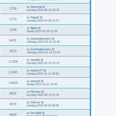
av
Dazumal
1759
torsdag 2025-05-22 09:35
av
PapaD
1770
söndag 2025-04-20 10:37
av
Bjelm
2209
tisdag 2025-03-25 22:39
av
Gammabrewery
6402
måndag 2025-03-10 22:45
av
Gammabrewery
3623
måndag 2025-03-10 22:43
av
martinb
11358
torsdag 2025-02-13 14:12
av
marbro77
11385
onsdag 2024-12-11 09:50
av
ekstedt
14605
tisdag 2024-10-22 10:45
av
PinCam
8035
torsdag 2024-09-19 11:35
av
Cittruss
4970
söndag 2024-08-25 00:05
av
Per1968
4849
tisdag 2024-08-20 18:44