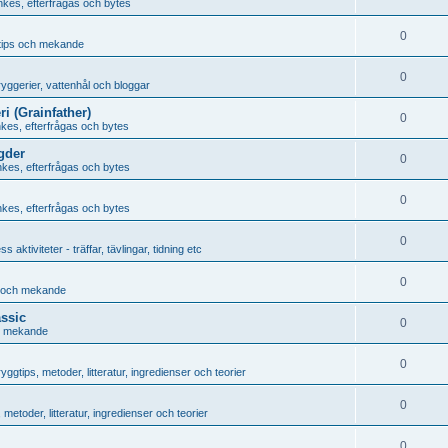
nkes, efterfrågas och bytes
0
gtips och mekande
0
ryggerier, vattenhål och bloggar
 (Grainfather)
0
nkes, efterfrågas och bytes
gder
0
nkes, efterfrågas och bytes
0
nkes, efterfrågas och bytes
0
aktiviteter - träffar, tävlingar, tidning etc
0
s och mekande
ssic
0
ch mekande
0
yggtips, metoder, litteratur, ingredienser och teorier
0
metoder, litteratur, ingredienser och teorier
0