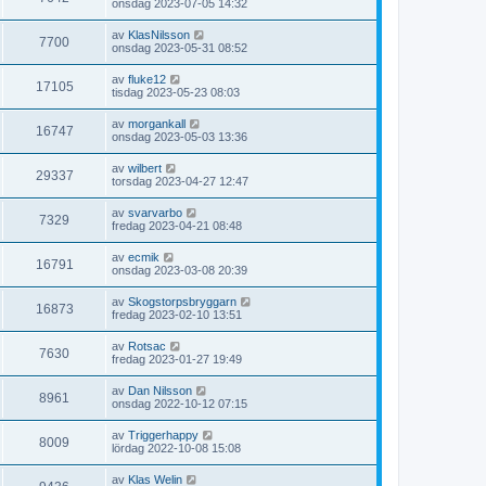
onsdag 2023-07-05 14:32
av
KlasNilsson
7700
onsdag 2023-05-31 08:52
av
fluke12
17105
tisdag 2023-05-23 08:03
av
morgankall
16747
onsdag 2023-05-03 13:36
av
wilbert
29337
torsdag 2023-04-27 12:47
av
svarvarbo
7329
fredag 2023-04-21 08:48
av
ecmik
16791
onsdag 2023-03-08 20:39
av
Skogstorpsbryggarn
16873
fredag 2023-02-10 13:51
av
Rotsac
7630
fredag 2023-01-27 19:49
av
Dan Nilsson
8961
onsdag 2022-10-12 07:15
av
Triggerhappy
8009
lördag 2022-10-08 15:08
av
Klas Welin