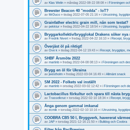
av
Klas Welin
»
måndag 2022-08-22 08:08
» i
Föreningen och d
Brewster Beacon 40 "modda" - IoT?
av
MrDuco
»
tisdag 2022-07-05 21:16
» i
Utrustning, byggti
Grainfather electric grain mill, nån som testat?
av
pekktur
»
fredag 2022-04-22 18:54
» i
Utrustning, byggti
Bryggarkollektiv/brygglokal Drakens söker ny
av
Fredrik Nivert
»
fredag 2022-04-22 16:10
» i
Recept, brygg
Överjäst öl på riktigt!
av
Ove k
»
tisdag 2022-04-12 19:43
» i
Recept, bryggtips, met
SHBF Årsmöte 2022
av
martinb
»
fredag 2022-04-08 08:13
» i
Föreningen och dess a
Brygg en öl för Ukraina
av
jwestholm
»
fredag 2022-03-04 16:49
» i
Allmänt snack
SM 2022 - Folkets val inställt
av
martinb
»
onsdag 2022-03-02 12:42
» i
Föreningen och dess 
Lactobacillus förkultur och spara till nästa bry
av
Trasselknut
»
torsdag 2022-02-10 18:34
» i
Recept, bryggt
Ånga genom gammal imkanal
av
ecmik
»
torsdag 2022-02-10 10:16
» i
Utrustning, byggti
COOBRA CB5 50 l, Bryggverk, havererat värme
av
JAP
»
torsdag 2021-12-16 21:50
» i
Bulldog och Coobra
Filter från BacBrewing