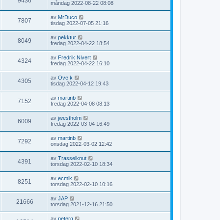
9436
måndag 2022-08-22 08:08
av
MrDuco
7807
tisdag 2022-07-05 21:16
av
pekktur
8049
fredag 2022-04-22 18:54
av
Fredrik Nivert
4324
fredag 2022-04-22 16:10
av
Ove k
4305
tisdag 2022-04-12 19:43
av
martinb
7152
fredag 2022-04-08 08:13
av
jwestholm
6009
fredag 2022-03-04 16:49
av
martinb
7292
onsdag 2022-03-02 12:42
av
Trasselknut
4391
torsdag 2022-02-10 18:34
av
ecmik
8251
torsdag 2022-02-10 10:16
av
JAP
21666
torsdag 2021-12-16 21:50
av
peterg