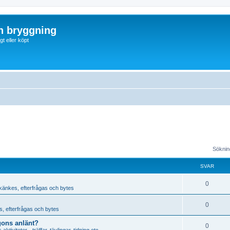
ch bryggning
t eller köpt
Sökning
SVAR
0
skänkes, efterfrågas och bytes
0
s, efterfrågas och bytes
gons anlänt?
0
tiviteter - träffar, tävlingar, tidning etc