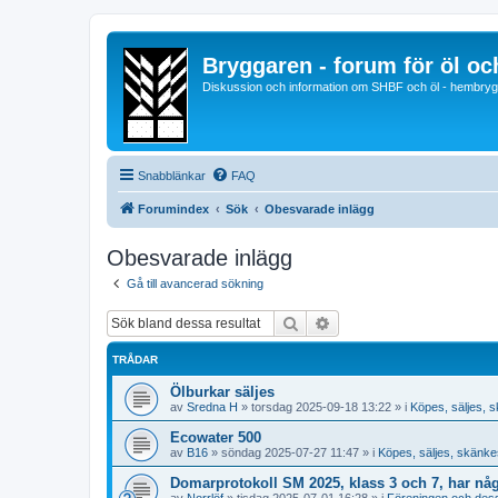
Bryggaren - forum för öl o
Diskussion och information om SHBF och öl - hembrygg
Snabblänkar
FAQ
Forumindex
Sök
Obesvarade inlägg
Obesvarade inlägg
Gå till avancerad sökning
Sök
Avancerad sökning
TRÅDAR
Ölburkar säljes
av
Sredna H
»
torsdag 2025-09-18 13:22
» i
Köpes, säljes, 
Ecowater 500
av
B16
»
söndag 2025-07-27 11:47
» i
Köpes, säljes, skänke
Domarprotokoll SM 2025, klass 3 och 7, har nå
av
Norrlöf
»
tisdag 2025-07-01 16:28
» i
Föreningen och dess ak