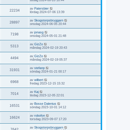
av
Patersbier
22234
lördag 2024-07-06 13:39
av
Skogstorpsbryggarn
28897
onsdag 2024-06-05 20:44
av
jonasg
7198
onsdag 2024-05-01 21:48
av
GizZo
5313
måndag 2024-02-19 20:43
av
GizZo
4494
måndag 2024-02-19 05:37
av
stefanp
31931
söndag 2024-01-21 00:17
av
wilbert
6968
fredag 2023-12-15 15:32
av
Kaj
7014
tisdag 2023-12-05 22:01
av
Bosse Dalenius
16531
söndag 2023-10-01 14:12
av
robofon
16624
torsdag 2023-09-07 17:20
av
Skogstorpsbryggarn
7642