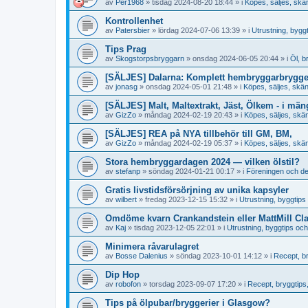
av
Per1968
»
tisdag 2024-08-20 18:44
» i
Köpes, säljes, skä
Kontrollenhet
av
Patersbier
»
lördag 2024-07-06 13:39
» i
Utrustning, byg
Tips Prag
av
Skogstorpsbryggarn
»
onsdag 2024-06-05 20:44
» i
Öl, b
[SÄLJES] Dalarna: Komplett hembryggarbryggeri
av
jonasg
»
onsdag 2024-05-01 21:48
» i
Köpes, säljes, skä
[SÄLJES] Malt, Maltextrakt, Jäst, Ölkem - i män
av
GizZo
»
måndag 2024-02-19 20:43
» i
Köpes, säljes, skä
[SÄLJES] REA på NYA tillbehör till GM, BM,
av
GizZo
»
måndag 2024-02-19 05:37
» i
Köpes, säljes, skä
Stora hembryggardagen 2024 — vilken ölstil?
av
stefanp
»
söndag 2024-01-21 00:17
» i
Föreningen och dess 
Gratis livstidsförsörjning av unika kapsyler
av
wilbert
»
fredag 2023-12-15 15:32
» i
Utrustning, byggtip
Omdöme kvarn Crankandstein eller MattMill Cla
av
Kaj
»
tisdag 2023-12-05 22:01
» i
Utrustning, byggtips o
Minimera råvarulagret
av
Bosse Dalenius
»
söndag 2023-10-01 14:12
» i
Recept, br
Dip Hop
av
robofon
»
torsdag 2023-09-07 17:20
» i
Recept, bryggtips, 
Tips på ölpubar/bryggerier i Glasgow?