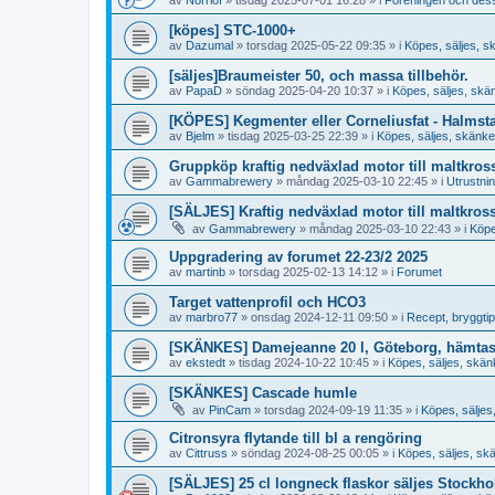
[köpes] STC-1000+
av
Dazumal
»
torsdag 2025-05-22 09:35
» i
Köpes, säljes, s
[säljes]Braumeister 50, och massa tillbehör.
av
PapaD
»
söndag 2025-04-20 10:37
» i
Köpes, säljes, skä
[KÖPES] Kegmenter eller Corneliusfat - Halmst
av
Bjelm
»
tisdag 2025-03-25 22:39
» i
Köpes, säljes, skänke
Gruppköp kraftig nedväxlad motor till maltkros
av
Gammabrewery
»
måndag 2025-03-10 22:45
» i
Utrustni
[SÄLJES] Kraftig nedväxlad motor till maltkros
av
Gammabrewery
»
måndag 2025-03-10 22:43
» i
Köpe
Uppgradering av forumet 22-23/2 2025
av
martinb
»
torsdag 2025-02-13 14:12
» i
Forumet
Target vattenprofil och HCO3
av
marbro77
»
onsdag 2024-12-11 09:50
» i
Recept, bryggtips
[SKÄNKES] Damejeanne 20 l, Göteborg, hämta
av
ekstedt
»
tisdag 2024-10-22 10:45
» i
Köpes, säljes, skän
[SKÄNKES] Cascade humle
av
PinCam
»
torsdag 2024-09-19 11:35
» i
Köpes, säljes
Citronsyra flytande till bl a rengöring
av
Cittruss
»
söndag 2024-08-25 00:05
» i
Köpes, säljes, sk
[SÄLJES] 25 cl longneck flaskor säljes Stockh