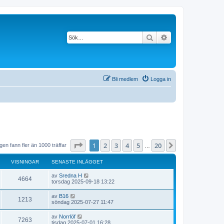
Sök
Avancerad söknin
Bli medlem
Logga in
Sida
1
av
20
1
2
3
4
5
20
Nästa
en fann fler än 1000 träffar
…
VISNINGAR
SENASTE INLÄGGET
av
Sredna H
4664
torsdag 2025-09-18 13:22
av
B16
1213
söndag 2025-07-27 11:47
av
Norrlöf
7263
tisdag 2025-07-01 16:28