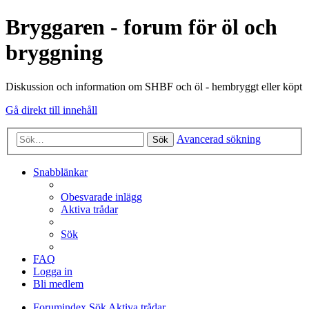
Bryggaren - forum för öl och
bryggning
Diskussion och information om SHBF och öl - hembryggt eller köpt
Gå direkt till innehåll
Avancerad sökning
Sök
Snabblänkar
Obesvarade inlägg
Aktiva trådar
Sök
FAQ
Logga in
Bli medlem
Forumindex
Sök
Aktiva trådar