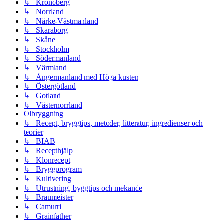
↳ Kronoberg
↳ Norrland
↳ Närke-Västmanland
↳ Skaraborg
↳ Skåne
↳ Stockholm
↳ Södermanland
↳ Värmland
↳ Ångermanland med Höga kusten
↳ Östergötland
↳ Gotland
↳ Västernorrland
Ölbryggning
↳ Recept, bryggtips, metoder, litteratur, ingredienser och
teorier
↳ BIAB
↳ Recepthjälp
↳ Klonrecept
↳ Bryggprogram
↳ Kultivering
↳ Utrustning, byggtips och mekande
↳ Braumeister
↳ Camurri
↳ Grainfather