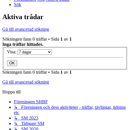
Sök
Aktiva trådar
Gå till avancerad sökning
Sökningen fann 0 träffar • Sida
1
av
1
Inga träffar hittades.
Visa:
Sökningen fann 0 träffar • Sida
1
av
1
Gå till avancerad sökning
Hoppa till
Föreningen SHBF
↳ Föreningen och dess aktiviteter - träffar, tävlingar, tidning
etc
↳ SM 2023
↳ Tidigare SM
↳ SM 2020