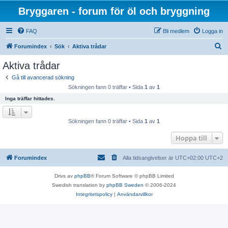
Bryggaren - forum för öl och bryggning
FAQ
Bli medlem
Logga in
S
Forumindex
Sök
Aktiva trådar
ö
Aktiva trådar
k
Gå till avancerad sökning
Sökningen fann 0 träffar • Sida
1
av
1
Inga träffar hittades.
Sökningen fann 0 träffar • Sida
1
av
1
Hoppa till
Forumindex
Alla tidsangivelser är UTC+02:00 UTC+2
Drivs av
phpBB
® Forum Software © phpBB Limited
Swedish translation by
phpBB Sweden
© 2006-2024
Integritetspolicy
|
Användarvillkor