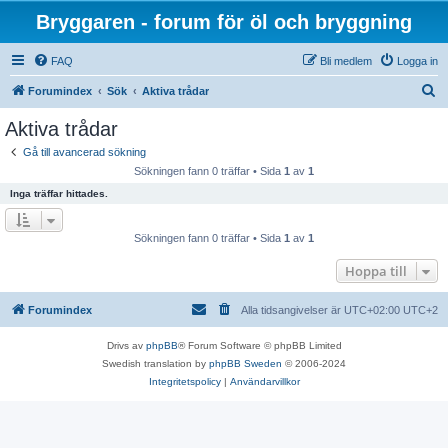
Bryggaren - forum för öl och bryggning
FAQ
Bli medlem
Logga in
S
Forumindex
Sök
Aktiva trådar
ö
Aktiva trådar
k
Gå till avancerad sökning
Sökningen fann 0 träffar • Sida
1
av
1
Inga träffar hittades.
Sökningen fann 0 träffar • Sida
1
av
1
Hoppa till
Forumindex
Alla tidsangivelser är UTC+02:00 UTC+2
Drivs av
phpBB
® Forum Software © phpBB Limited
Swedish translation by
phpBB Sweden
© 2006-2024
Integritetspolicy
|
Användarvillkor