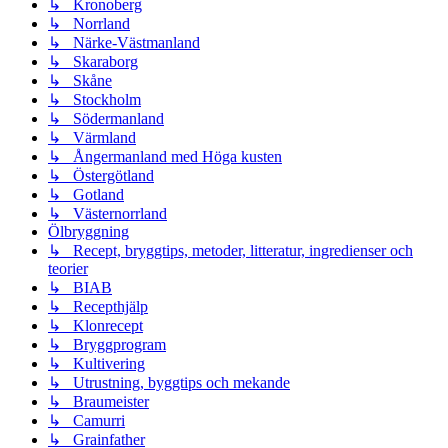
↳ Kronoberg
↳ Norrland
↳ Närke-Västmanland
↳ Skaraborg
↳ Skåne
↳ Stockholm
↳ Södermanland
↳ Värmland
↳ Ångermanland med Höga kusten
↳ Östergötland
↳ Gotland
↳ Västernorrland
Ölbryggning
↳ Recept, bryggtips, metoder, litteratur, ingredienser och
teorier
↳ BIAB
↳ Recepthjälp
↳ Klonrecept
↳ Bryggprogram
↳ Kultivering
↳ Utrustning, byggtips och mekande
↳ Braumeister
↳ Camurri
↳ Grainfather