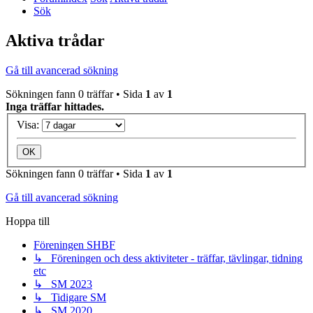
Sök
Aktiva trådar
Gå till avancerad sökning
Sökningen fann 0 träffar • Sida
1
av
1
Inga träffar hittades.
Visa:
Sökningen fann 0 träffar • Sida
1
av
1
Gå till avancerad sökning
Hoppa till
Föreningen SHBF
↳ Föreningen och dess aktiviteter - träffar, tävlingar, tidning
etc
↳ SM 2023
↳ Tidigare SM
↳ SM 2020