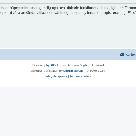
tar bara någon minut men ger dig nya och utökade funktioner och möjligheter. Foruma
pterat våra användarvillkor och vår integritetspolicy innan du registrerar dig. Förs
Kontak
Drivs av
phpBB
® Forum Software © phpBB Limited
Swedish translation by
phpBB Sweden
© 2006-2024
Integritetspolicy
|
Användarvillkor