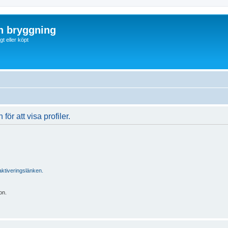
ch bryggning
t eller köpt
för att visa profiler.
ktiveringslänken.
on.