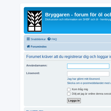
Bryggaren - forum för öl o
Diskussion och information om SHBF och öl - hembrygg
Snabblänkar
FAQ
Forumindex
Forumet kräver att du registrerar dig och loggar in 
Användarnamn:
Lösenord:
Jag har glömt mitt lösenord.
Skicka om e-postmeddelandet med a
Kom ihåg mig
Dölj att jag är online denna sessi