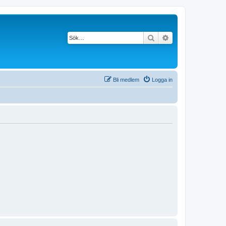
Sök
Avancerad söknin
Bli medlem
Logga in