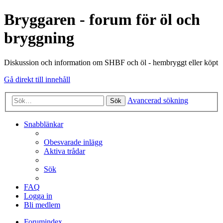
Bryggaren - forum för öl och
bryggning
Diskussion och information om SHBF och öl - hembryggt eller köpt
Gå direkt till innehåll
Avancerad sökning
Sök
Snabblänkar
Obesvarade inlägg
Aktiva trådar
Sök
FAQ
Logga in
Bli medlem
Forumindex