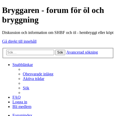
Bryggaren - forum för öl och
bryggning
Diskussion och information om SHBF och öl - hembryggt eller köpt
Gå direkt till innehåll
Avancerad sökning
Sök
Snabblänkar
Obesvarade inlägg
Aktiva trådar
Sök
FAQ
Logga in
Bli medlem
Forumindex