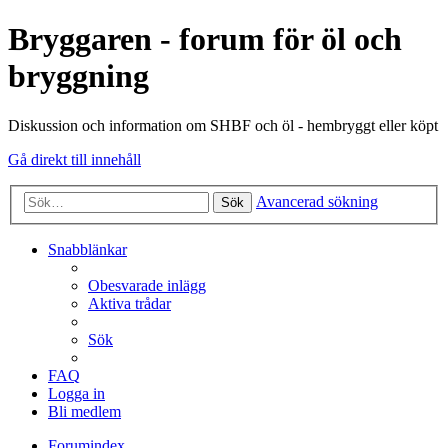
Bryggaren - forum för öl och
bryggning
Diskussion och information om SHBF och öl - hembryggt eller köpt
Gå direkt till innehåll
Avancerad sökning
Sök
Snabblänkar
Obesvarade inlägg
Aktiva trådar
Sök
FAQ
Logga in
Bli medlem
Forumindex