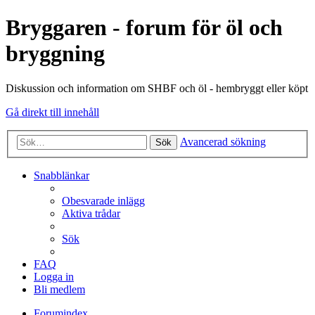
Bryggaren - forum för öl och
bryggning
Diskussion och information om SHBF och öl - hembryggt eller köpt
Gå direkt till innehåll
Avancerad sökning
Sök
Snabblänkar
Obesvarade inlägg
Aktiva trådar
Sök
FAQ
Logga in
Bli medlem
Forumindex