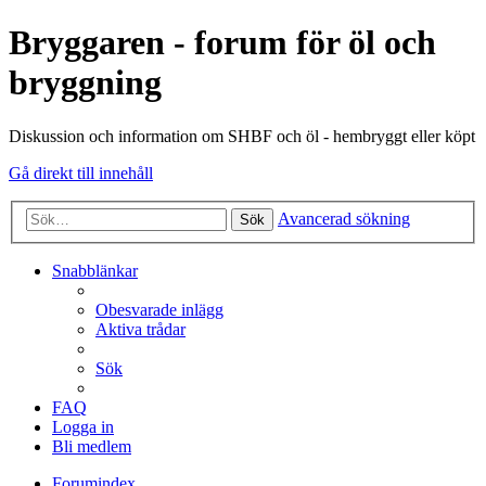
Bryggaren - forum för öl och
bryggning
Diskussion och information om SHBF och öl - hembryggt eller köpt
Gå direkt till innehåll
Avancerad sökning
Sök
Snabblänkar
Obesvarade inlägg
Aktiva trådar
Sök
FAQ
Logga in
Bli medlem
Forumindex