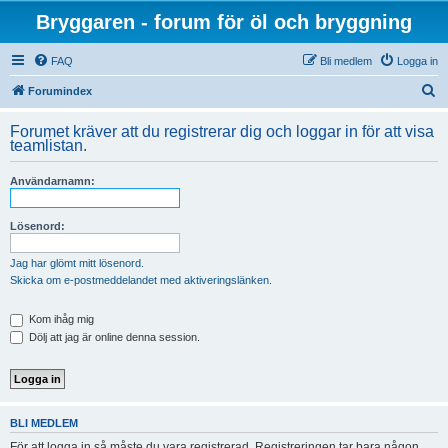
Bryggaren - forum för öl och bryggning
FAQ
Bli medlem
Logga in
S
Forumindex
ö
Forumet kräver att du registrerar dig och loggar in för att visa
k
teamlistan.
Användarnamn:
Lösenord:
Jag har glömt mitt lösenord.
Skicka om e-postmeddelandet med aktiveringslänken.
Kom ihåg mig
Dölj att jag är online denna session.
BLI MEDLEM
För att logga in så måste du vara registrerad. Registreringen tar bara någon