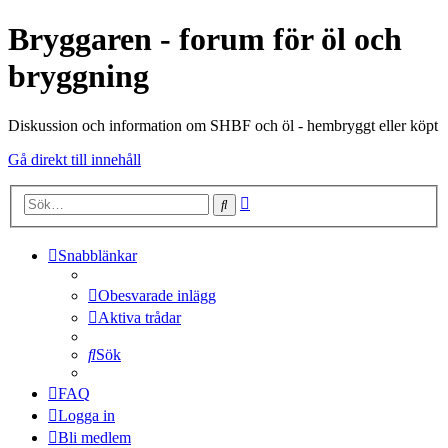
Bryggaren - forum för öl och
bryggning
Diskussion och information om SHBF och öl - hembryggt eller köpt
Gå direkt till innehåll
Avancerad
Sök
sökning
Snabblänkar
Obesvarade inlägg
Aktiva trådar
Sök
FAQ
Logga in
Bli medlem