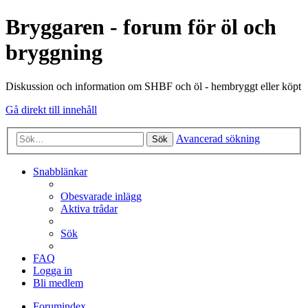
Bryggaren - forum för öl och
bryggning
Diskussion och information om SHBF och öl - hembryggt eller köpt
Gå direkt till innehåll
Avancerad sökning
Sök
Snabblänkar
Obesvarade inlägg
Aktiva trådar
Sök
FAQ
Logga in
Bli medlem
Forumindex