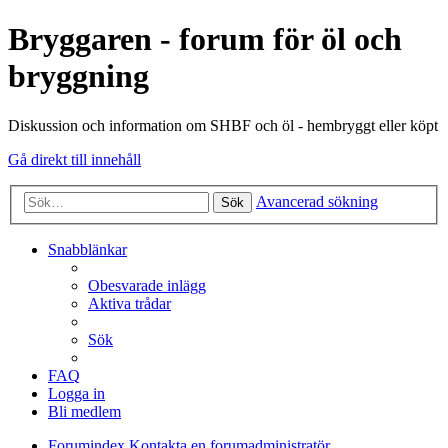
Bryggaren - forum för öl och
bryggning
Diskussion och information om SHBF och öl - hembryggt eller köpt
Gå direkt till innehåll
Avancerad sökning
Sök
Snabblänkar
Obesvarade inlägg
Aktiva trådar
Sök
FAQ
Logga in
Bli medlem
Forumindex
Kontakta en forumadministratör