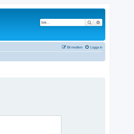
Sök
Avancerad söknin
Bli medlem
Logga in