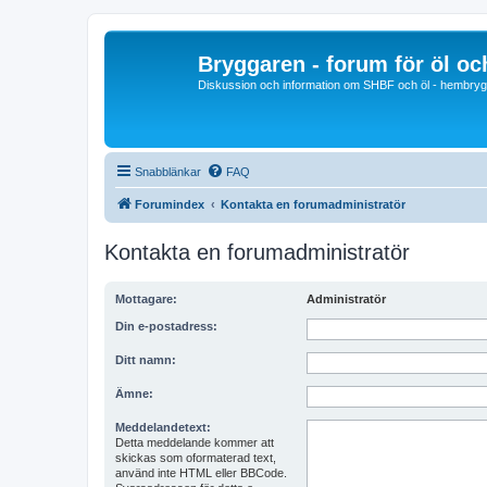
Bryggaren - forum för öl o
Diskussion och information om SHBF och öl - hembrygg
Snabblänkar
FAQ
Forumindex
Kontakta en forumadministratör
Kontakta en forumadministratör
Mottagare:
Administratör
Din e-postadress:
Ditt namn:
Ämne:
Meddelandetext:
Detta meddelande kommer att
skickas som oformaterad text,
använd inte HTML eller BBCode.