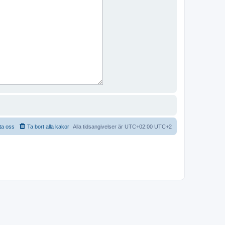
ta oss
Ta bort alla kakor
Alla tidsangivelser är UTC+02:00 UTC+2