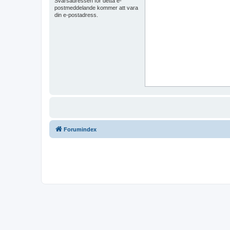
Svarsadressen för detta e-
postmeddelande kommer att vara
din e-postadress.
Forumindex