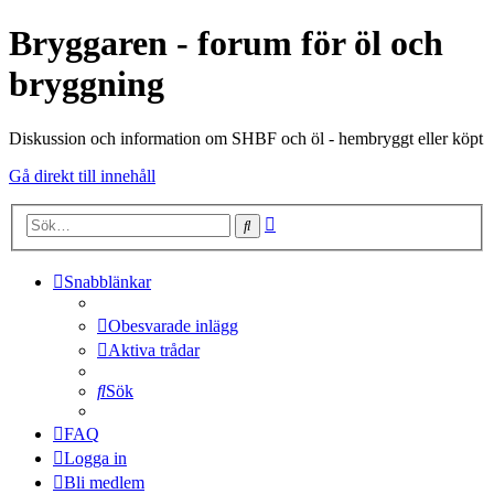
Bryggaren - forum för öl och
bryggning
Diskussion och information om SHBF och öl - hembryggt eller köpt
Gå direkt till innehåll
Avancerad
Sök
sökning
Snabblänkar
Obesvarade inlägg
Aktiva trådar
Sök
FAQ
Logga in
Bli medlem