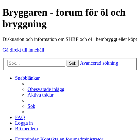
Bryggaren - forum för öl och
bryggning
Diskussion och information om SHBF och öl - hembryggt eller köpt
Gå direkt till innehåll
Avancerad sökning
Sök
Snabblänkar
Obesvarade inlägg
Aktiva trådar
Sök
FAQ
Logga in
Bli medlem
Forumindex
Kontakta en forumadministratör