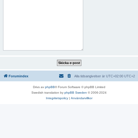
Forumindex
Alla tidsangivelser är UTC+02:00 UTC+2
Drivs av
phpBB
® Forum Software © phpBB Limited
Swedish translation by
phpBB Sweden
© 2006-2024
Integritetspolicy
|
Användarvillkor