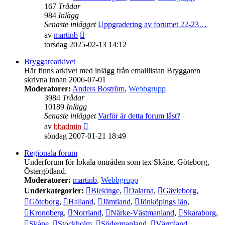
167
Trådar
984
Inlägg
Senaste inlägget
Uppgradering av forumet 22-23…
Gå
av
martinb
till
torsdag 2025-02-13 14:12
det
senaste
Bryggarearkivet
inlägget
Här finns arkivet med inlägg från emaillistan Bryggaren
skrivna innan 2006-07-01
Moderatorer:
Anders Boström
,
Webbgrupp
3984
Trådar
10189
Inlägg
Senaste inlägget
Varför är detta forum låst?
Gå
av
bbadmin
till
söndag 2007-01-21 18:49
det
senaste
Regionala forum
inlägget
Underforum för lokala områden som tex Skåne, Göteborg,
Östergötland.
Moderatorer:
martinb
,
Webbgrupp
Underkategorier:
Blekinge
,
Dalarna
,
Gävleborg
,
Göteborg
,
Halland
,
Jämtland
,
Jönköpings län
,
Kronoberg
,
Norrland
,
Närke-Västmanland
,
Skaraborg
,
Skåne
,
Stockholm
,
Södermanland
,
Värmland
,