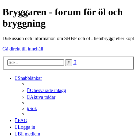
Bryggaren - forum för öl och
bryggning
Diskussion och information om SHBF och öl - hembryggt eller köpt
Gå direkt till innehåll
Avancerad
Sök
sökning
Snabblänkar
Obesvarade inlägg
Aktiva trådar
Sök
FAQ
Logga in
Bli medlem