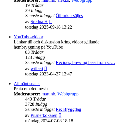
Moderatorer:
martinb
,
alekks
,
Webbgrupp
19
Trådar
39
Inlägg
Senaste inlägget
Ölburkar säljes
Gå
av
Sredna H
till
torsdag 2025-09-18 13:22
det
senaste
YouTube-videor
inlägget
Länkar till och diskussion kring videor gällande
hembryggning på YouTube
83
Trådar
123
Inlägg
Senaste inlägget
Recipes, brewing beer from sc…
Gå
av
wilbert
till
torsdag 2023-04-27 12:47
det
senaste
Allmänt snack
inlägget
Prata om det mesta
Moderatorer:
martinb
,
Webbgrupp
440
Trådar
3728
Inlägg
Senaste inlägget
Re: Bryggdag
Gå
av
Pilsnerkokaren
till
måndag 2024-07-08 18:18
det