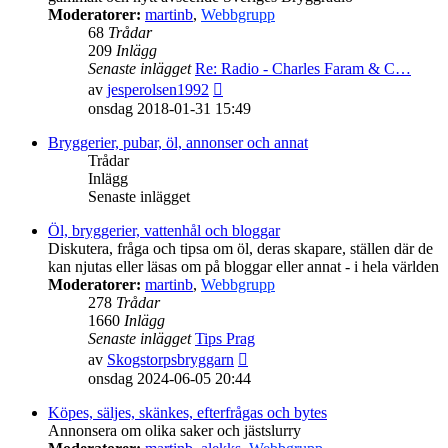
Moderatorer:
martinb
,
Webbgrupp
68
Trådar
209
Inlägg
Senaste inlägget
Re: Radio - Charles Faram & C…
Gå
av
jesperolsen1992
till
onsdag 2018-01-31 15:49
det
senaste
Bryggerier, pubar, öl, annonser och annat
inlägget
Trådar
Inlägg
Senaste inlägget
Öl, bryggerier, vattenhål och bloggar
Diskutera, fråga och tipsa om öl, deras skapare, ställen där de
kan njutas eller läsas om på bloggar eller annat - i hela världen
Moderatorer:
martinb
,
Webbgrupp
278
Trådar
1660
Inlägg
Senaste inlägget
Tips Prag
Gå
av
Skogstorpsbryggarn
till
onsdag 2024-06-05 20:44
det
senaste
Köpes, säljes, skänkes, efterfrågas och bytes
inlägget
Annonsera om olika saker och jästslurry