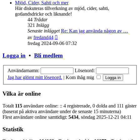
senaste
Mjöd, Cider, Sahti och mer
inlägget
Här diskuteras tillverkning av mjöd, cider, sahti,
gotlandsdricke och liknande!
44
Trådar
321
Inlägg
Senaste inlägget
Re: Kan jag använda någon av …
Gå
av
fredand44
till
fredag 2024-09-06 07:32
det
senaste
Logga in
•
Bli medlem
inlägget
Användarnamn:
Lösenord:
Jag har glömt mitt lösenord.
|
Kom ihåg mig
Vilka är online
Totalt
115
användare online: :: 4 registrerade, 0 dolda and 111 gäster
(baserat på aktiva användare under de senaste 15 minuterna)
Flest användare online samtidigt:
5434
, söndag 2025-12-21 04:11
Statistik