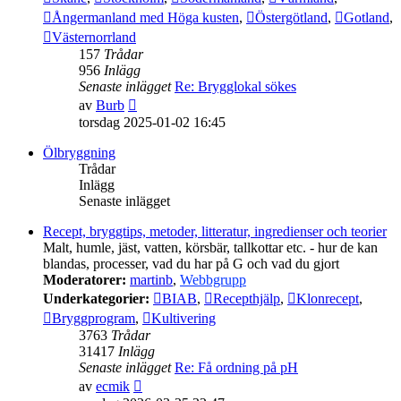
Ångermanland med Höga kusten
,
Östergötland
,
Gotland
,
Västernorrland
157
Trådar
956
Inlägg
Senaste inlägget
Re: Brygglokal sökes
Gå
av
Burb
till
torsdag 2025-01-02 16:45
det
senaste
Ölbryggning
inlägget
Trådar
Inlägg
Senaste inlägget
Recept, bryggtips, metoder, litteratur, ingredienser och teorier
Malt, humle, jäst, vatten, körsbär, tallkottar etc. - hur de kan
blandas, processer, vad du har på G och vad du gjort
Moderatorer:
martinb
,
Webbgrupp
Underkategorier:
BIAB
,
Recepthjälp
,
Klonrecept
,
Bryggprogram
,
Kultivering
3763
Trådar
31417
Inlägg
Senaste inlägget
Re: Få ordning på pH
Gå
av
ecmik
till