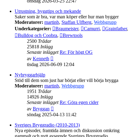
onsdag 2026-03-25 22:47
det
senaste
Utrustning, byggtips och mekande
inlägget
Saker som är bra, var man köper eller hur man bygger
Moderatorer:
martinb
,
Staffan Ulfberg
,
Webbgrupp
Underkategorier:
Braumeister
,
Camurri
,
Grainfather
,
Bulldog och Coobra
,
Brewtools
2500
Trådar
25818
Inlägg
Senaste inlägget
Re: För högt OG
Gå
av
Kenneth
till
tisdag 2026-06-09 12:04
det
senaste
Nybryggarhjälp
inlägget
Stöd till dem som just har börjat eller vill börja brygga
Moderatorer:
martinb
,
Webbgrupp
1951
Trådar
14926
Inlägg
Senaste inlägget
Re: Göra egen cider
Gå
av
Bryggan
till
söndag 2025-04-13 11:42
det
senaste
Sveriges Bryggradio (2010-2013)
inlägget
Nya episoder, framtida ämnen och diskussion omkring
gammalt och nytt avseende Sveriges Bryggradio