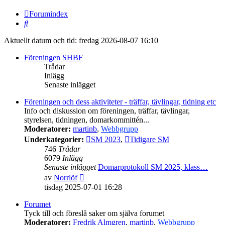
Forumindex
Sök
Aktuellt datum och tid: fredag 2026-08-07 16:10
Föreningen SHBF
Trådar
Inlägg
Senaste inlägget
Föreningen och dess aktiviteter - träffar, tävlingar, tidning etc
Info och diskussion om föreningen, träffar, tävlingar,
styrelsen, tidningen, domarkommittén...
Moderatorer:
martinb
,
Webbgrupp
Underkategorier:
SM 2023
,
Tidigare SM
746
Trådar
6079
Inlägg
Senaste inlägget
Domarprotokoll SM 2025, klass…
Gå
av
Norrlöf
till
tisdag 2025-07-01 16:28
det
senaste
Forumet
inlägget
Tyck till och föreslå saker om själva forumet
Moderatorer:
Fredrik Almgren
,
martinb
,
Webbgrupp