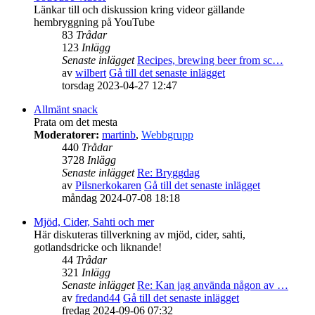
Länkar till och diskussion kring videor gällande
hembryggning på YouTube
83
Trådar
123
Inlägg
Senaste inlägget
Recipes, brewing beer from sc…
av
wilbert
Gå till det senaste inlägget
torsdag 2023-04-27 12:47
Allmänt snack
Prata om det mesta
Moderatorer:
martinb
,
Webbgrupp
440
Trådar
3728
Inlägg
Senaste inlägget
Re: Bryggdag
av
Pilsnerkokaren
Gå till det senaste inlägget
måndag 2024-07-08 18:18
Mjöd, Cider, Sahti och mer
Här diskuteras tillverkning av mjöd, cider, sahti,
gotlandsdricke och liknande!
44
Trådar
321
Inlägg
Senaste inlägget
Re: Kan jag använda någon av …
av
fredand44
Gå till det senaste inlägget
fredag 2024-09-06 07:32