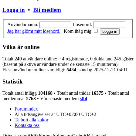
Logga in
•
Bli medlem
Användarnamn:
Lösenord:
Jag har glömt mitt lösenord.
|
Kom ihåg mig
Vilka är online
Totalt
249
användare online: :: 4 registrerade, 0 dolda and 245 gäster
(baserat på aktiva användare under de senaste 15 minuterna)
Flest användare online samtidigt:
5434
, söndag 2025-12-21 04:11
Statistik
Totalt antal inlägg
104168
• Totalt antal trådar
16375
• Totalt antal
medlemmar
5763
• Vår senaste medlem
stbl
Forumindex
Alla tidsangivelser är UTC+02:00 UTC+2
Ta bort alla kakor
Kontakta oss
Drivs av
phpBB
® Forum Software © phpBB Limited