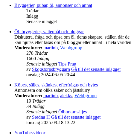
Bryggerier, pubar, öl, annonser och annat
Trådar
Inlägg
Senaste inlägget
Öl, bryggerier, vattenhål och bloggar
Diskutera, fråga och tipsa om öl, deras skapare, ställen där de
kan njutas eller läsas om på bloggar eller annat - i hela världen
Moderatorer:
martinb
,
Webbgrupp
278
Trådar
1660
Inlägg
Senaste inlägget
Tips Prag
av
Skogstorpsbryggarn
Gå till det senaste inlägget
onsdag 2024-06-05 20:44
Köpes, säljes, skänkes, efterfrågas och bytes
Annonsera om olika saker och jästslurry
Moderatorer:
martinb
,
alekks
,
Webbgrupp
19
Trådar
39
Inlägg
Senaste inlägget
Ölburkar säljes
av
Sredna H
Gå till det senaste inlägget
torsdag 2025-09-18 13:22
YouTube-videor