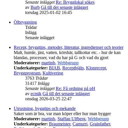
Senaste inlägget
Re: Brygglokal sökes
av
Burb
Gå till det senaste inlägget
torsdag 2025-01-02 16:45
Ölbryggning
Trådar
Inlägg
Senaste inlägget
Recept, bryggtips, metoder, litteratur, ingredienser och teorier
Malt, humle, jäst, vatten, körsbär, tallkottar etc. - hur de kan
blandas, processer, vad du har på G och vad du gjort
Moderatorer:
martinb
,
Webbgrupp
Underkategorier:
BIAB
,
Recepthjälp
,
Klonrecept
,
Bryggprogram
,
Kultivering
3763
Trådar
31417
Inlägg
Senaste inlägget
Re: Få ordning på pH
av
ecmik
Gå till det senaste inlägget
onsdag 2026-03-25 22:47
Utrustning, byggtips och mekande
Saker som är bra, var man köper eller hur man bygger
Moderatorer:
martinb
,
Staffan Ulfberg
,
Webbgrupp
Underkategorier:
Braumeister
,
Camurri
,
Grainfather
,