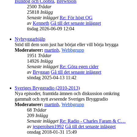
Bulldog och Coobra
,
Brewtools
2500
Trådar
25818
Inlägg
Senaste inlägget
Re: För högt OG
av
Kenneth
Gå till det senaste inlägget
tisdag 2026-06-09 12:04
Nybryggarhjälp
Stöd till dem som just har börjat eller vill börja brygga
Moderatorer:
martinb
,
Webbgrupp
1951
Trådar
14926
Inlägg
Senaste inlägget
Re: Göra egen cider
av
Bryggan
Gå till det senaste inlägget
söndag 2025-04-13 11:42
Sveriges Bryggradio (2010-2013)
Nya episoder, framtida ämnen och diskussion omkring
gammalt och nytt avseende Sveriges Bryggradio
Moderatorer:
martinb
,
Webbgrupp
68
Trådar
209
Inlägg
Senaste inlägget
Re: Radio - Charles Faram & C…
av
jesperolsen1992
Gå till det senaste inlägget
onsdag 2018-01-31 15:49