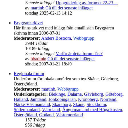
Senaste inlägget
Uppgradering av forumet 22-23…
av
martinb
Gå till det senaste inlägget
torsdag 2025-02-13 14:12
Bryggarearkivet
Här finns arkivet med inlägg från emaillistan Bryggaren
skrivna innan 2006-07-01
Moderatorer:
Anders Boström
,
Webbgrupp
3984
Trådar
10189
Inlägg
Senaste inlägget
Varför är detta forum låst?
av
bbadmin
Gå till det senaste inlägget
söndag 2007-01-21 18:49
Regionala forum
Underforum för lokala områden som tex Skåne, Göteborg,
Östergötland.
Moderatorer:
martinb
,
Webbgrupp
Underkategorier:
Blekinge
,
Dalarna
,
Gävleborg
,
Göteborg
,
Halland
,
Jämtland
,
Jönköpings län
,
Kronoberg
,
Norrland
,
Närke-Västmanland
,
Skaraborg
,
Skåne
,
Stockholm
,
Södermanland
,
Värmland
,
Ångermanland med Höga kusten
,
Östergötland
,
Gotland
,
Västernorrland
157
Trådar
956
Inlägg