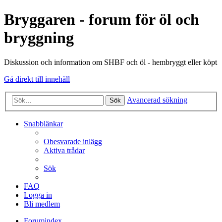
Bryggaren - forum för öl och
bryggning
Diskussion och information om SHBF och öl - hembryggt eller köpt
Gå direkt till innehåll
Avancerad sökning
Sök
Snabblänkar
Obesvarade inlägg
Aktiva trådar
Sök
FAQ
Logga in
Bli medlem
Forumindex