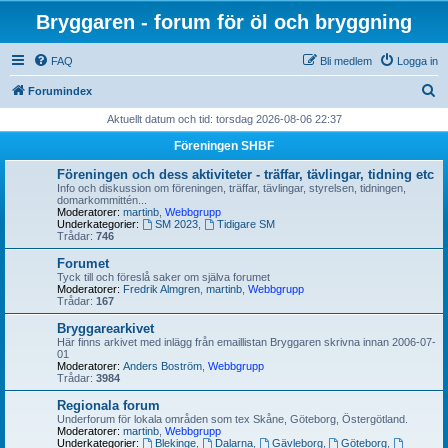
Bryggaren - forum för öl och bryggning
FAQ
Bli medlem
Logga in
S
Forumindex
ö
Aktuellt datum och tid: torsdag 2026-08-06 22:37
k
Föreningen SHBF
Föreningen och dess aktiviteter - träffar, tävlingar, tidning etc
Info och diskussion om föreningen, träffar, tävlingar, styrelsen, tidningen,
domarkommittén...
Moderatorer:
martinb
,
Webbgrupp
Underkategorier:
SM 2023
,
Tidigare SM
Trådar:
746
Forumet
Tyck till och föreslå saker om själva forumet
Moderatorer:
Fredrik Almgren
,
martinb
,
Webbgrupp
Trådar:
167
Bryggarearkivet
Här finns arkivet med inlägg från emaillistan Bryggaren skrivna innan 2006-07-
01
Moderatorer:
Anders Boström
,
Webbgrupp
Trådar:
3984
Regionala forum
Underforum för lokala områden som tex Skåne, Göteborg, Östergötland.
Moderatorer:
martinb
,
Webbgrupp
Underkategorier:
Blekinge
,
Dalarna
,
Gävleborg
,
Göteborg
,