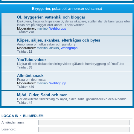
Bryggerier, pubar, öl, annonser och annat
Öl, bryggerier, vattenhål och bloggar
Diskutera, fråga och tipsa om öl, deras skapare, ställen där de kan njutas eller
läsas om på bloggar eller annat - i hela världen
Moderatorer:
martinb
,
Webbgrupp
Trådar:
278
Köpes, säljes, skänkes, efterfrågas och bytes
Annonsera om olika saker och jästslurry
Moderatorer:
martinb
,
alekks
,
Webbgrupp
Trådar:
19
YouTube-videor
Länkar till och diskussion kring videor gällande hembryggning på YouTube
Trådar:
83
Allmänt snack
Prata om det mesta
Moderatorer:
martinb
,
Webbgrupp
Trådar:
440
Mjöd, Cider, Sahti och mer
Här diskuteras tillverkning av mjöd, cider, sahti, gotlandsdricke och liknande!
Trådar:
44
LOGGA IN
•
BLI MEDLEM
Användarnamn:
Lösenord: