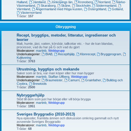
Halland
,
Jämtland
,
Jönköpings län
,
Kronoberg
,
Norrland
,
Närke-
Västmanland
,
Skaraborg
,
Skåne
,
Stockholm
,
Södermanland
,
Värmland
,
Ångermanland med Höga kusten
,
Östergötland
,
Gotland
,
Västernorrland
Trådar:
157
Ölbryggning
Recept, bryggtips, metoder, litteratur, ingredienser och
teorier
Malt, humle, jäst, vatten, körsbär, tallkottar etc. - hur de kan blandas,
processer, vad du har på G och vad du gjort
Moderatorer:
martinb
,
Webbgrupp
Underkategorier:
BIAB
,
Recepthjälp
,
Klonrecept
,
Bryggprogram
,
Kultivering
Trådar:
3763
Utrustning, byggtips och mekande
Saker som är bra, var man köper eller hur man bygger
Moderatorer:
martinb
,
Staffan Ulfberg
,
Webbgrupp
Underkategorier:
Braumeister
,
Camurri
,
Grainfather
,
Bulldog och
Coobra
,
Brewtools
Trådar:
2500
Nybryggarhjälp
Stöd till dem som just har börjat eller vill börja brygga
Moderatorer:
martinb
,
Webbgrupp
Trådar:
1951
Sveriges Bryggradio (2010-2013)
Nya episoder, framtida ämnen och diskussion omkring gammalt och nytt
avseende Sveriges Bryggradio
Moderatorer:
martinb
,
Webbgrupp
Trådar:
68