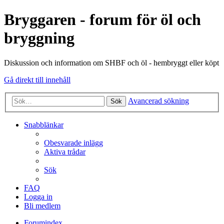
Bryggaren - forum för öl och
bryggning
Diskussion och information om SHBF och öl - hembryggt eller köpt
Gå direkt till innehåll
Avancerad sökning
Sök
Snabblänkar
Obesvarade inlägg
Aktiva trådar
Sök
FAQ
Logga in
Bli medlem
Forumindex