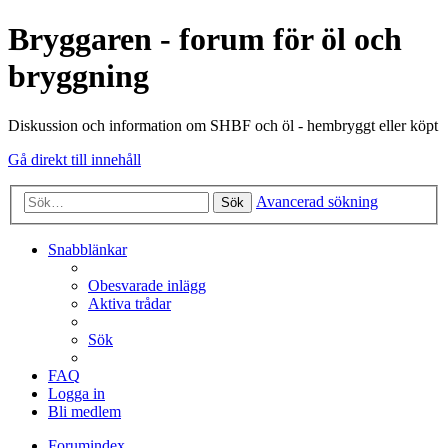
Bryggaren - forum för öl och
bryggning
Diskussion och information om SHBF och öl - hembryggt eller köpt
Gå direkt till innehåll
Avancerad sökning
Sök
Snabblänkar
Obesvarade inlägg
Aktiva trådar
Sök
FAQ
Logga in
Bli medlem
Forumindex