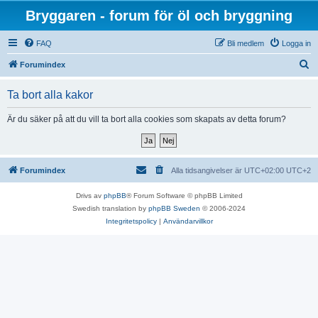
Bryggaren - forum för öl och bryggning
FAQ
Bli medlem
Logga in
S
Forumindex
ö
Ta bort alla kakor
k
Är du säker på att du vill ta bort alla cookies som skapats av detta forum?
Forumindex
Alla tidsangivelser är UTC+02:00 UTC+2
Drivs av
phpBB
® Forum Software © phpBB Limited
Swedish translation by
phpBB Sweden
© 2006-2024
Integritetspolicy
|
Användarvillkor