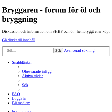
Bryggaren - forum för öl och
bryggning
Diskussion och information om SHBF och öl - hembryggt eller köpt
Gå direkt till innehåll
Avancerad sökning
Sök
Snabblänkar
Obesvarade inlägg
Aktiva trådar
Sök
FAQ
Logga in
Bli medlem
Forumindex