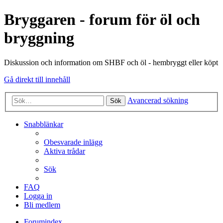
Bryggaren - forum för öl och
bryggning
Diskussion och information om SHBF och öl - hembryggt eller köpt
Gå direkt till innehåll
Avancerad sökning
Sök
Snabblänkar
Obesvarade inlägg
Aktiva trådar
Sök
FAQ
Logga in
Bli medlem
Forumindex