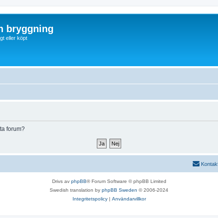
ch bryggning
t eller köpt
tta forum?
Kontak
Drivs av
phpBB
® Forum Software © phpBB Limited
Swedish translation by
phpBB Sweden
© 2006-2024
Integritetspolicy
|
Användarvillkor