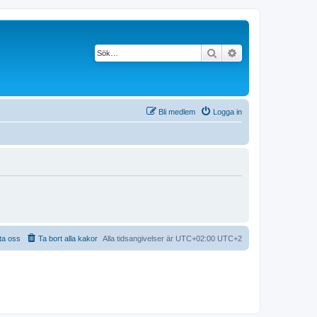
Sök
Avancerad söknin
Bli medlem
Logga in
ta oss
Ta bort alla kakor
Alla tidsangivelser är UTC+02:00 UTC+2