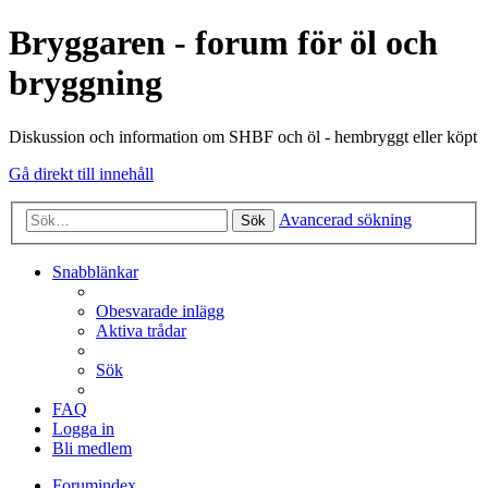
Bryggaren - forum för öl och
bryggning
Diskussion och information om SHBF och öl - hembryggt eller köpt
Gå direkt till innehåll
Avancerad sökning
Sök
Snabblänkar
Obesvarade inlägg
Aktiva trådar
Sök
FAQ
Logga in
Bli medlem
Forumindex