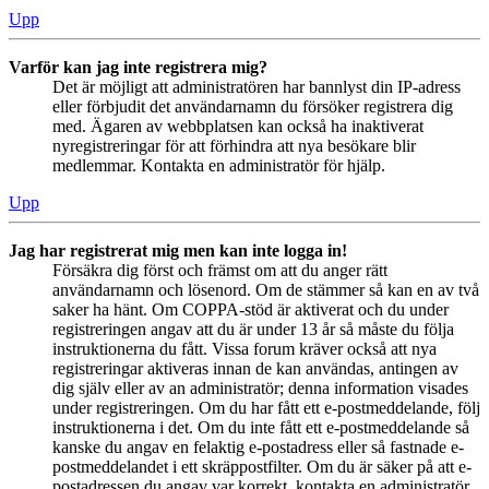
Upp
Varför kan jag inte registrera mig?
Det är möjligt att administratören har bannlyst din IP-adress
eller förbjudit det användarnamn du försöker registrera dig
med. Ägaren av webbplatsen kan också ha inaktiverat
nyregistreringar för att förhindra att nya besökare blir
medlemmar. Kontakta en administratör för hjälp.
Upp
Jag har registrerat mig men kan inte logga in!
Försäkra dig först och främst om att du anger rätt
användarnamn och lösenord. Om de stämmer så kan en av två
saker ha hänt. Om COPPA-stöd är aktiverat och du under
registreringen angav att du är under 13 år så måste du följa
instruktionerna du fått. Vissa forum kräver också att nya
registreringar aktiveras innan de kan användas, antingen av
dig själv eller av an administratör; denna information visades
under registreringen. Om du har fått ett e-postmeddelande, följ
instruktionerna i det. Om du inte fått ett e-postmeddelande så
kanske du angav en felaktig e-postadress eller så fastnade e-
postmeddelandet i ett skräppostfilter. Om du är säker på att e-
postadressen du angav var korrekt, kontakta en administratör.