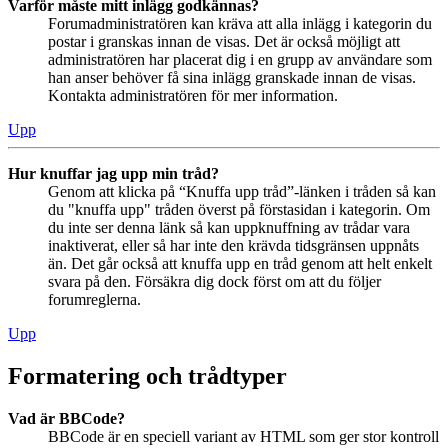
Varför måste mitt inlägg godkännas?
Forumadministratören kan kräva att alla inlägg i kategorin du
postar i granskas innan de visas. Det är också möjligt att
administratören har placerat dig i en grupp av användare som
han anser behöver få sina inlägg granskade innan de visas.
Kontakta administratören för mer information.
Upp
Hur knuffar jag upp min tråd?
Genom att klicka på “Knuffa upp tråd”-länken i tråden så kan
du "knuffa upp" tråden överst på förstasidan i kategorin. Om
du inte ser denna länk så kan uppknuffning av trådar vara
inaktiverat, eller så har inte den krävda tidsgränsen uppnåts
än. Det går också att knuffa upp en tråd genom att helt enkelt
svara på den. Försäkra dig dock först om att du följer
forumreglerna.
Upp
Formatering och trådtyper
Vad är BBCode?
BBCode är en speciell variant av HTML som ger stor kontroll