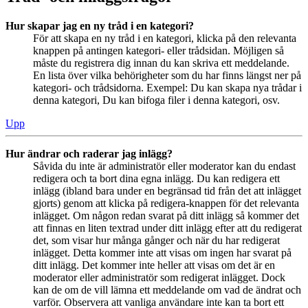
Hur skapar jag en ny tråd i en kategori?
För att skapa en ny tråd i en kategori, klicka på den relevanta
knappen på antingen kategori- eller trådsidan. Möjligen så
måste du registrera dig innan du kan skriva ett meddelande.
En lista över vilka behörigheter som du har finns längst ner på
kategori- och trådsidorna. Exempel: Du kan skapa nya trådar i
denna kategori, Du kan bifoga filer i denna kategori, osv.
Upp
Hur ändrar och raderar jag inlägg?
Såvida du inte är administratör eller moderator kan du endast
redigera och ta bort dina egna inlägg. Du kan redigera ett
inlägg (ibland bara under en begränsad tid från det att inlägget
gjorts) genom att klicka på redigera-knappen för det relevanta
inlägget. Om någon redan svarat på ditt inlägg så kommer det
att finnas en liten textrad under ditt inlägg efter att du redigerat
det, som visar hur många gånger och när du har redigerat
inlägget. Detta kommer inte att visas om ingen har svarat på
ditt inlägg. Det kommer inte heller att visas om det är en
moderator eller administratör som redigerat inlägget. Dock
kan de om de vill lämna ett meddelande om vad de ändrat och
varför. Observera att vanliga användare inte kan ta bort ett