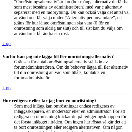
“Omröstningsalternativ”-rutan (hur många alternativ du får ha
som mest bestäms av administratören) med varje alternativ
separerat med en radbrytning. Du kan också välja det antal val
användaren får välja under “Alternativ per användare”, en
gräns för hur länge omröstningen ska vara (0 för en
omröstning som aldrig tar slut) och till sist kan du välja om
användarna får ändra sin röst.
Upp
Varför kan jag inte lägga till fler omröstningsalternativ?
Gränsen för antal omröstningsalternativ ställs in av
forumadministratören. Om du behöver lägga till fler alternativ
till din omröstning än vad som tillåts, kontakta en
forumadministratör.
Upp
Hur redigerar eller tar jag bort en omröstning?
Som med inlägg kan omröstningar endast redigeras av
inläggsskaparen, en moderator eller en administratör. För att
redigera en omröstning klickar du på redigeringsknappen för
det första inlägget i tråden. Om ingen har röstat så går det att
ta bort omröstningen eller redigera alternativen. Om någon