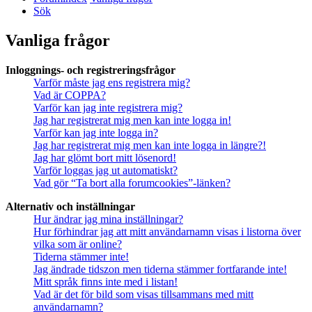
Sök
Vanliga frågor
Inloggnings- och registreringsfrågor
Varför måste jag ens registrera mig?
Vad är COPPA?
Varför kan jag inte registrera mig?
Jag har registrerat mig men kan inte logga in!
Varför kan jag inte logga in?
Jag har registrerat mig men kan inte logga in längre?!
Jag har glömt bort mitt lösenord!
Varför loggas jag ut automatiskt?
Vad gör “Ta bort alla forumcookies”-länken?
Alternativ och inställningar
Hur ändrar jag mina inställningar?
Hur förhindrar jag att mitt användarnamn visas i listorna över
vilka som är online?
Tiderna stämmer inte!
Jag ändrade tidszon men tiderna stämmer fortfarande inte!
Mitt språk finns inte med i listan!
Vad är det för bild som visas tillsammans med mitt
användarnamn?