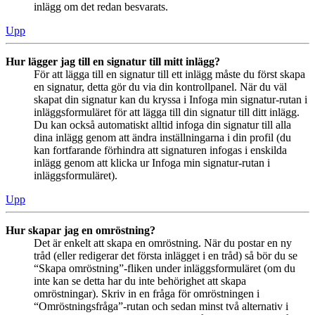
inlägg om det redan besvarats.
Upp
Hur lägger jag till en signatur till mitt inlägg?
För att lägga till en signatur till ett inlägg måste du först skapa
en signatur, detta gör du via din kontrollpanel. När du väl
skapat din signatur kan du kryssa i Infoga min signatur-rutan i
inläggsformuläret för att lägga till din signatur till ditt inlägg.
Du kan också automatiskt alltid infoga din signatur till alla
dina inlägg genom att ändra inställningarna i din profil (du
kan fortfarande förhindra att signaturen infogas i enskilda
inlägg genom att klicka ur Infoga min signatur-rutan i
inläggsformuläret).
Upp
Hur skapar jag en omröstning?
Det är enkelt att skapa en omröstning. När du postar en ny
tråd (eller redigerar det första inlägget i en tråd) så bör du se
“Skapa omröstning”-fliken under inläggsformuläret (om du
inte kan se detta har du inte behörighet att skapa
omröstningar). Skriv in en fråga för omröstningen i
“Omröstningsfråga”-rutan och sedan minst två alternativ i