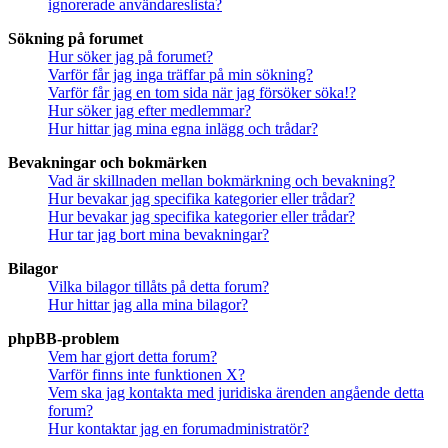
ignorerade användareslista?
Sökning på forumet
Hur söker jag på forumet?
Varför får jag inga träffar på min sökning?
Varför får jag en tom sida när jag försöker söka!?
Hur söker jag efter medlemmar?
Hur hittar jag mina egna inlägg och trådar?
Bevakningar och bokmärken
Vad är skillnaden mellan bokmärkning och bevakning?
Hur bevakar jag specifika kategorier eller trådar?
Hur bevakar jag specifika kategorier eller trådar?
Hur tar jag bort mina bevakningar?
Bilagor
Vilka bilagor tillåts på detta forum?
Hur hittar jag alla mina bilagor?
phpBB-problem
Vem har gjort detta forum?
Varför finns inte funktionen X?
Vem ska jag kontakta med juridiska ärenden angående detta
forum?
Hur kontaktar jag en forumadministratör?