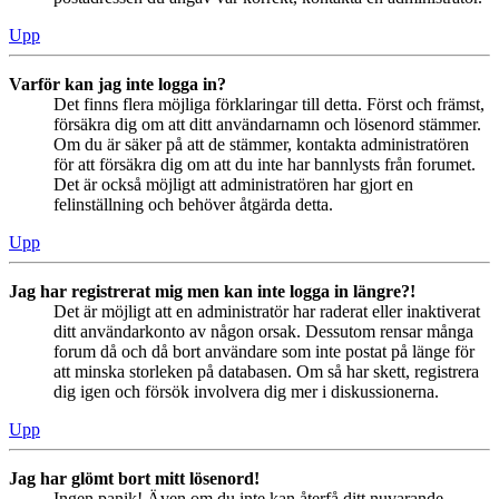
Upp
Varför kan jag inte logga in?
Det finns flera möjliga förklaringar till detta. Först och främst,
försäkra dig om att ditt användarnamn och lösenord stämmer.
Om du är säker på att de stämmer, kontakta administratören
för att försäkra dig om att du inte har bannlysts från forumet.
Det är också möjligt att administratören har gjort en
felinställning och behöver åtgärda detta.
Upp
Jag har registrerat mig men kan inte logga in längre?!
Det är möjligt att en administratör har raderat eller inaktiverat
ditt användarkonto av någon orsak. Dessutom rensar många
forum då och då bort användare som inte postat på länge för
att minska storleken på databasen. Om så har skett, registrera
dig igen och försök involvera dig mer i diskussionerna.
Upp
Jag har glömt bort mitt lösenord!
Ingen panik! Även om du inte kan återfå ditt nuvarande