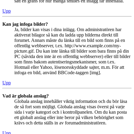
satt en gräns för hur många smilies ett inlägg får innehålla.
Upp
Kan jag infoga bilder?
Ja, bilder kan visas i dina inlägg. Om administratören har
aktiverat bilagor så kan du ladda upp bilderna direkt till
forumet. Annars måste du länka till en bild som finns på en
offentlig webbserver, t.ex. http://www.example.com/my-
picture.gif. Du kan inte länka till bilder som bara finns på din
PC (såvida den inte är en offentlig webbserver) eller till bilder
som finns bakom autentiseringsmekanismer, som t.ex.
Hotmail eller Yahoo, lösenorsskyddade sajter, m.m. För att
infoga en bild, använd BBCode-taggen [img].
Upp
Vad är globala anslag?
Globala anslag innehåller viktig information och du bör läsa
de så fort som möjligt. Globala anslag visas överst på varje
sida i varje kategori och i kontrollpanelen. Om du kan posta
ett globalt anslag eller inte beror på vilken behörighet som
krävs och detta ställs in av forumadministratören.
Upp