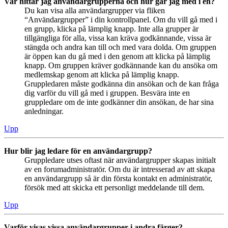
Var hittar jag användargrupperna och hur går jag med i en?
Du kan visa alla användargrupper via fliken
“Användargrupper” i din kontrollpanel. Om du vill gå med i
en grupp, klicka på lämplig knapp. Inte alla grupper är
tillgängliga för alla, vissa kan kräva godkännande, vissa är
stängda och andra kan till och med vara dolda. Om gruppen
är öppen kan du gå med i den genom att klicka på lämplig
knapp. Om gruppen kräver godkännande kan du ansöka om
medlemskap genom att klicka på lämplig knapp.
Gruppledaren måste godkänna din ansökan och de kan fråga
dig varför du vill gå med i gruppen. Besvära inte en
gruppledare om de inte godkänner din ansökan, de har sina
anledningar.
Upp
Hur blir jag ledare för en användargrupp?
Gruppledare utses oftast när användargrupper skapas initialt
av en forumadministratör. Om du är intresserad av att skapa
en användargrupp så är din första kontakt en administratör,
försök med att skicka ett personligt meddelande till dem.
Upp
Varför visas vissa användargrupper i andra färger?