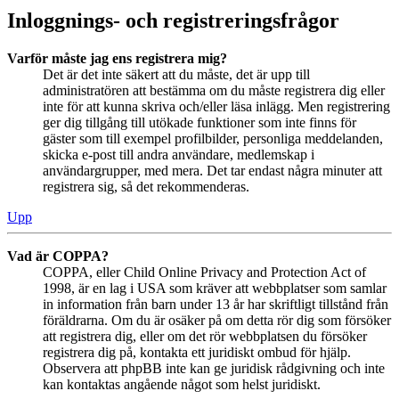
Inloggnings- och registreringsfrågor
Varför måste jag ens registrera mig?
Det är det inte säkert att du måste, det är upp till
administratören att bestämma om du måste registrera dig eller
inte för att kunna skriva och/eller läsa inlägg. Men registrering
ger dig tillgång till utökade funktioner som inte finns för
gäster som till exempel profilbilder, personliga meddelanden,
skicka e-post till andra användare, medlemskap i
användargrupper, med mera. Det tar endast några minuter att
registrera sig, så det rekommenderas.
Upp
Vad är COPPA?
COPPA, eller Child Online Privacy and Protection Act of
1998, är en lag i USA som kräver att webbplatser som samlar
in information från barn under 13 år har skriftligt tillstånd från
föräldrarna. Om du är osäker på om detta rör dig som försöker
att registrera dig, eller om det rör webbplatsen du försöker
registrera dig på, kontakta ett juridiskt ombud för hjälp.
Observera att phpBB inte kan ge juridisk rådgivning och inte
kan kontaktas angående något som helst juridiskt.