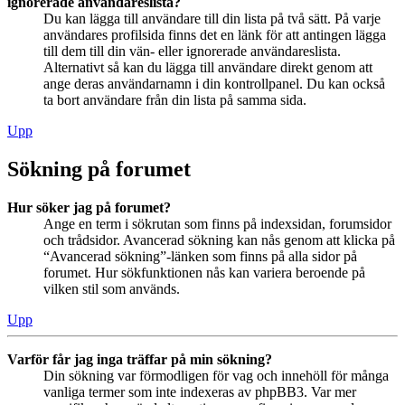
ignorerade användareslista?
Du kan lägga till användare till din lista på två sätt. På varje
användares profilsida finns det en länk för att antingen lägga
till dem till din vän- eller ignorerade användareslista.
Alternativt så kan du lägga till användare direkt genom att
ange deras användarnamn i din kontrollpanel. Du kan också
ta bort användare från din lista på samma sida.
Upp
Sökning på forumet
Hur söker jag på forumet?
Ange en term i sökrutan som finns på indexsidan, forumsidor
och trådsidor. Avancerad sökning kan nås genom att klicka på
“Avancerad sökning”-länken som finns på alla sidor på
forumet. Hur sökfunktionen nås kan variera beroende på
vilken stil som används.
Upp
Varför får jag inga träffar på min sökning?
Din sökning var förmodligen för vag och innehöll för många
vanliga termer som inte indexeras av phpBB3. Var mer