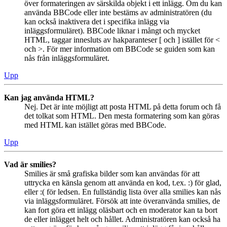
över formateringen av särskilda objekt i ett inlägg. Om du kan
använda BBCode eller inte bestäms av administratören (du
kan också inaktivera det i specifika inlägg via
inläggsformuläret). BBCode liknar i mångt och mycket
HTML, taggar innesluts av hakparanteser [ och ] istället för <
och >. För mer information om BBCode se guiden som kan
nås från inläggsformuläret.
Upp
Kan jag använda HTML?
Nej. Det är inte möjligt att posta HTML på detta forum och få
det tolkat som HTML. Den mesta formatering som kan göras
med HTML kan istället göras med BBCode.
Upp
Vad är smilies?
Smilies är små grafiska bilder som kan användas för att
uttrycka en känsla genom att använda en kod, t.ex. :) för glad,
eller :( för ledsen. En fullständig lista över alla smilies kan nås
via inläggsformuläret. Försök att inte överanvända smilies, de
kan fort göra ett inlägg oläsbart och en moderator kan ta bort
de eller inlägget helt och hållet. Administratören kan också ha