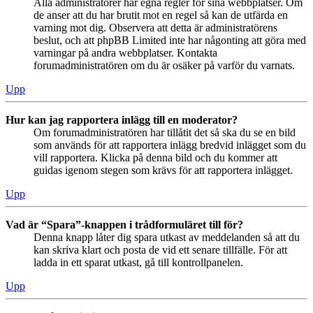
Alla administratörer har egna regler för sina webbplatser. Om
de anser att du har brutit mot en regel så kan de utfärda en
varning mot dig. Observera att detta är administratörens
beslut, och att phpBB Limited inte har någonting att göra med
varningar på andra webbplatser. Kontakta
forumadministratören om du är osäker på varför du varnats.
Upp
Hur kan jag rapportera inlägg till en moderator?
Om forumadministratören har tillåtit det så ska du se en bild
som används för att rapportera inlägg bredvid inlägget som du
vill rapportera. Klicka på denna bild och du kommer att
guidas igenom stegen som krävs för att rapportera inlägget.
Upp
Vad är “Spara”-knappen i trådformuläret till för?
Denna knapp låter dig spara utkast av meddelanden så att du
kan skriva klart och posta de vid ett senare tillfälle. För att
ladda in ett sparat utkast, gå till kontrollpanelen.
Upp