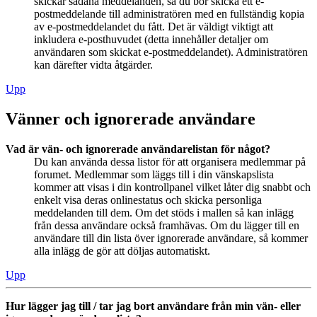
skickar sådana meddelanden, så du bör skicka ett e-
postmeddelande till administratören med en fullständig kopia
av e-postmeddelandet du fått. Det är väldigt viktigt att
inkludera e-posthuvudet (detta innehåller detaljer om
användaren som skickat e-postmeddelandet). Administratören
kan därefter vidta åtgärder.
Upp
Vänner och ignorerade användare
Vad är vän- och ignorerade användarelistan för något?
Du kan använda dessa listor för att organisera medlemmar på
forumet. Medlemmar som läggs till i din vänskapslista
kommer att visas i din kontrollpanel vilket låter dig snabbt och
enkelt visa deras onlinestatus och skicka personliga
meddelanden till dem. Om det stöds i mallen så kan inlägg
från dessa användare också framhävas. Om du lägger till en
användare till din lista över ignorerade användare, så kommer
alla inlägg de gör att döljas automatiskt.
Upp
Hur lägger jag till / tar jag bort användare från min vän- eller