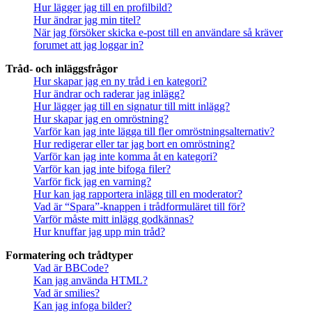
Hur lägger jag till en profilbild?
Hur ändrar jag min titel?
När jag försöker skicka e-post till en användare så kräver
forumet att jag loggar in?
Tråd- och inläggsfrågor
Hur skapar jag en ny tråd i en kategori?
Hur ändrar och raderar jag inlägg?
Hur lägger jag till en signatur till mitt inlägg?
Hur skapar jag en omröstning?
Varför kan jag inte lägga till fler omröstningsalternativ?
Hur redigerar eller tar jag bort en omröstning?
Varför kan jag inte komma åt en kategori?
Varför kan jag inte bifoga filer?
Varför fick jag en varning?
Hur kan jag rapportera inlägg till en moderator?
Vad är “Spara”-knappen i trådformuläret till för?
Varför måste mitt inlägg godkännas?
Hur knuffar jag upp min tråd?
Formatering och trådtyper
Vad är BBCode?
Kan jag använda HTML?
Vad är smilies?
Kan jag infoga bilder?