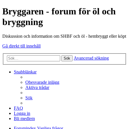
Bryggaren - forum för öl och
bryggning
Diskussion och information om SHBF och öl - hembryggt eller köpt
Gå direkt till innehåll
Avancerad sökning
Sök
Snabblänkar
Obesvarade inlägg
Aktiva trådar
Sök
FAQ
Logga in
Bli medlem
Forumindex
Vanliga frågor