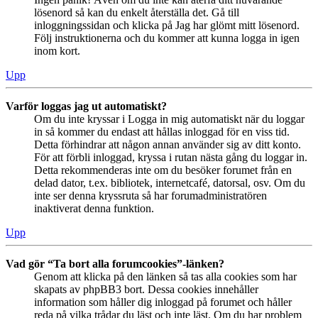
lösenord så kan du enkelt återställa det. Gå till
inloggningssidan och klicka på Jag har glömt mitt lösenord.
Följ instruktionerna och du kommer att kunna logga in igen
inom kort.
Upp
Varför loggas jag ut automatiskt?
Om du inte kryssar i Logga in mig automatiskt när du loggar
in så kommer du endast att hållas inloggad för en viss tid.
Detta förhindrar att någon annan använder sig av ditt konto.
För att förbli inloggad, kryssa i rutan nästa gång du loggar in.
Detta rekommenderas inte om du besöker forumet från en
delad dator, t.ex. bibliotek, internetcafé, datorsal, osv. Om du
inte ser denna kryssruta så har forumadministratören
inaktiverat denna funktion.
Upp
Vad gör “Ta bort alla forumcookies”-länken?
Genom att klicka på den länken så tas alla cookies som har
skapats av phpBB3 bort. Dessa cookies innehåller
information som håller dig inloggad på forumet och håller
reda på vilka trådar du läst och inte läst. Om du har problem