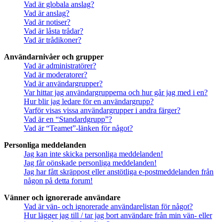
Vad är globala anslag?
Vad är anslag?
Vad är notiser?
Vad är låsta trådar?
Vad är trådikoner?
Användarnivåer och grupper
Vad är administratörer?
Vad är moderatorer?
Vad är användargrupper?
Var hittar jag användargrupperna och hur går jag med i en?
Hur blir jag ledare för en användargrupp?
Varför visas vissa användargrupper i andra färger?
Vad är en “Standardgrupp”?
Vad är “Teamet”-länken för något?
Personliga meddelanden
Jag kan inte skicka personliga meddelanden!
Jag får oönskade personliga meddelanden!
Jag har fått skräppost eller anstötliga e-postmeddelanden från
någon på detta forum!
Vänner och ignorerade användare
Vad är vän- och ignorerade användarelistan för något?
Hur lägger jag till / tar jag bort användare från min vän- eller