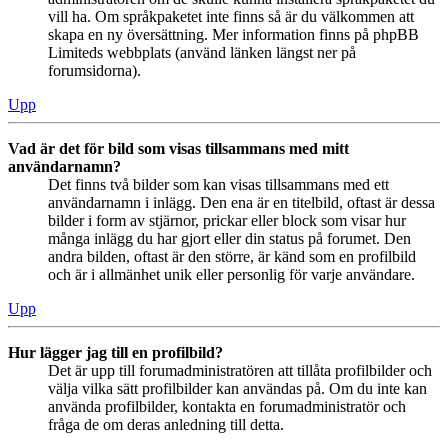
vill ha. Om språkpaketet inte finns så är du välkommen att
skapa en ny översättning. Mer information finns på phpBB
Limiteds webbplats (använd länken längst ner på
forumsidorna).
Upp
Vad är det för bild som visas tillsammans med mitt
användarnamn?
Det finns två bilder som kan visas tillsammans med ett
användarnamn i inlägg. Den ena är en titelbild, oftast är dessa
bilder i form av stjärnor, prickar eller block som visar hur
många inlägg du har gjort eller din status på forumet. Den
andra bilden, oftast är den större, är känd som en profilbild
och är i allmänhet unik eller personlig för varje användare.
Upp
Hur lägger jag till en profilbild?
Det är upp till forumadministratören att tillåta profilbilder och
välja vilka sätt profilbilder kan användas på. Om du inte kan
använda profilbilder, kontakta en forumadministratör och
fråga de om deras anledning till detta.