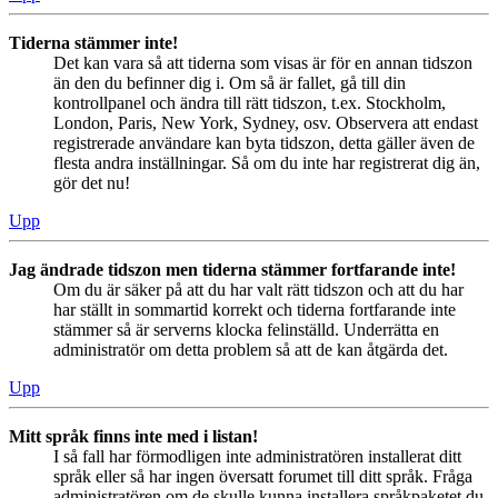
Tiderna stämmer inte!
Det kan vara så att tiderna som visas är för en annan tidszon
än den du befinner dig i. Om så är fallet, gå till din
kontrollpanel och ändra till rätt tidszon, t.ex. Stockholm,
London, Paris, New York, Sydney, osv. Observera att endast
registrerade användare kan byta tidszon, detta gäller även de
flesta andra inställningar. Så om du inte har registrerat dig än,
gör det nu!
Upp
Jag ändrade tidszon men tiderna stämmer fortfarande inte!
Om du är säker på att du har valt rätt tidszon och att du har
har ställt in sommartid korrekt och tiderna fortfarande inte
stämmer så är serverns klocka felinställd. Underrätta en
administratör om detta problem så att de kan åtgärda det.
Upp
Mitt språk finns inte med i listan!
I så fall har förmodligen inte administratören installerat ditt
språk eller så har ingen översatt forumet till ditt språk. Fråga
administratören om de skulle kunna installera språkpaketet du