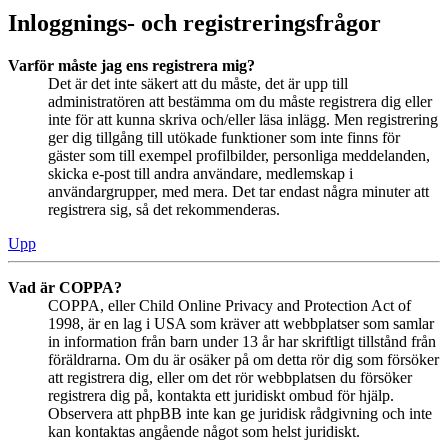
Inloggnings- och registreringsfrågor
Varför måste jag ens registrera mig?
Det är det inte säkert att du måste, det är upp till
administratören att bestämma om du måste registrera dig eller
inte för att kunna skriva och/eller läsa inlägg. Men registrering
ger dig tillgång till utökade funktioner som inte finns för
gäster som till exempel profilbilder, personliga meddelanden,
skicka e-post till andra användare, medlemskap i
användargrupper, med mera. Det tar endast några minuter att
registrera sig, så det rekommenderas.
Upp
Vad är COPPA?
COPPA, eller Child Online Privacy and Protection Act of
1998, är en lag i USA som kräver att webbplatser som samlar
in information från barn under 13 år har skriftligt tillstånd från
föräldrarna. Om du är osäker på om detta rör dig som försöker
att registrera dig, eller om det rör webbplatsen du försöker
registrera dig på, kontakta ett juridiskt ombud för hjälp.
Observera att phpBB inte kan ge juridisk rådgivning och inte
kan kontaktas angående något som helst juridiskt.