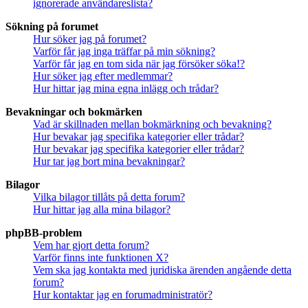
ignorerade användareslista?
Sökning på forumet
Hur söker jag på forumet?
Varför får jag inga träffar på min sökning?
Varför får jag en tom sida när jag försöker söka!?
Hur söker jag efter medlemmar?
Hur hittar jag mina egna inlägg och trådar?
Bevakningar och bokmärken
Vad är skillnaden mellan bokmärkning och bevakning?
Hur bevakar jag specifika kategorier eller trådar?
Hur bevakar jag specifika kategorier eller trådar?
Hur tar jag bort mina bevakningar?
Bilagor
Vilka bilagor tillåts på detta forum?
Hur hittar jag alla mina bilagor?
phpBB-problem
Vem har gjort detta forum?
Varför finns inte funktionen X?
Vem ska jag kontakta med juridiska ärenden angående detta
forum?
Hur kontaktar jag en forumadministratör?