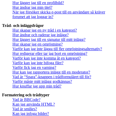
Hur lägger jag till en profilbild?
Hur ändrar jag min titel?
När jag försöker skicka e-post till en användare så kräver
forumet att jag loggar in?
Tråd- och inläggsfrågor
Hur skapar jag en ny tråd i en kategori?
Hur ändrar och raderar jag inlägg?
Hur lägger jag till en signatur till mitt inlägg?
Hur skapar jag en omröstning?
Varför kan jag inte lägga till fler omröstningsalternativ?
Hur redigerar eller tar jag bort en omröstning?
Varför kan jag inte komma åt en kategori?
Varför kan jag inte bifoga filer?
Varför fick jag en varning?
Hur kan jag rapportera inlägg till en moderator?
Vad är “Spara”-knappen i trådformuläret till för?
Varför måste mitt inlägg godkännas?
Hur knuffar jag upp min tråd?
Formatering och trådtyper
Vad är BBCode?
Kan jag använda HTML?
Vad är smilies?
Kan jag infoga bilder?