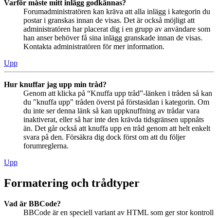
Varför måste mitt inlägg godkännas?
Forumadministratören kan kräva att alla inlägg i kategorin du
postar i granskas innan de visas. Det är också möjligt att
administratören har placerat dig i en grupp av användare som
han anser behöver få sina inlägg granskade innan de visas.
Kontakta administratören för mer information.
Upp
Hur knuffar jag upp min tråd?
Genom att klicka på “Knuffa upp tråd”-länken i tråden så kan
du "knuffa upp" tråden överst på förstasidan i kategorin. Om
du inte ser denna länk så kan uppknuffning av trådar vara
inaktiverat, eller så har inte den krävda tidsgränsen uppnåts
än. Det går också att knuffa upp en tråd genom att helt enkelt
svara på den. Försäkra dig dock först om att du följer
forumreglerna.
Upp
Formatering och trådtyper
Vad är BBCode?
BBCode är en speciell variant av HTML som ger stor kontroll