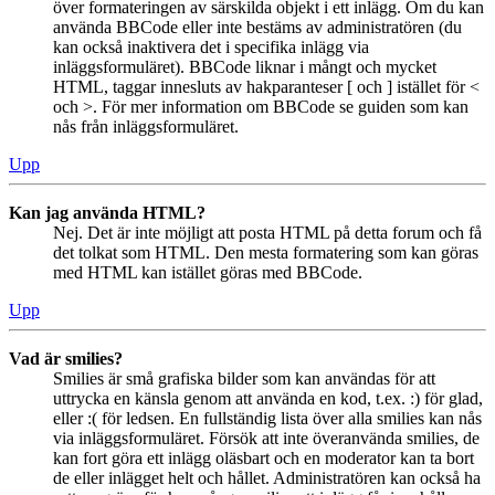
över formateringen av särskilda objekt i ett inlägg. Om du kan
använda BBCode eller inte bestäms av administratören (du
kan också inaktivera det i specifika inlägg via
inläggsformuläret). BBCode liknar i mångt och mycket
HTML, taggar innesluts av hakparanteser [ och ] istället för <
och >. För mer information om BBCode se guiden som kan
nås från inläggsformuläret.
Upp
Kan jag använda HTML?
Nej. Det är inte möjligt att posta HTML på detta forum och få
det tolkat som HTML. Den mesta formatering som kan göras
med HTML kan istället göras med BBCode.
Upp
Vad är smilies?
Smilies är små grafiska bilder som kan användas för att
uttrycka en känsla genom att använda en kod, t.ex. :) för glad,
eller :( för ledsen. En fullständig lista över alla smilies kan nås
via inläggsformuläret. Försök att inte överanvända smilies, de
kan fort göra ett inlägg oläsbart och en moderator kan ta bort
de eller inlägget helt och hållet. Administratören kan också ha