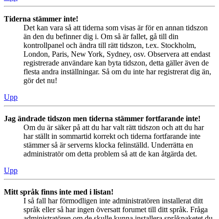
Tiderna stämmer inte!
Det kan vara så att tiderna som visas är för en annan tidszon
än den du befinner dig i. Om så är fallet, gå till din
kontrollpanel och ändra till rätt tidszon, t.ex. Stockholm,
London, Paris, New York, Sydney, osv. Observera att endast
registrerade användare kan byta tidszon, detta gäller även de
flesta andra inställningar. Så om du inte har registrerat dig än,
gör det nu!
Upp
Jag ändrade tidszon men tiderna stämmer fortfarande inte!
Om du är säker på att du har valt rätt tidszon och att du har
har ställt in sommartid korrekt och tiderna fortfarande inte
stämmer så är serverns klocka felinställd. Underrätta en
administratör om detta problem så att de kan åtgärda det.
Upp
Mitt språk finns inte med i listan!
I så fall har förmodligen inte administratören installerat ditt
språk eller så har ingen översatt forumet till ditt språk. Fråga
administratören om de skulle kunna installera språkpaketet du