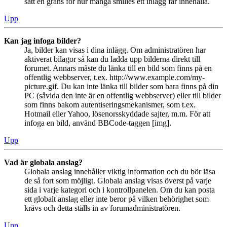
satt en gräns för hur många smilies ett inlägg får innehålla.
Upp
Kan jag infoga bilder?
Ja, bilder kan visas i dina inlägg. Om administratören har
aktiverat bilagor så kan du ladda upp bilderna direkt till
forumet. Annars måste du länka till en bild som finns på en
offentlig webbserver, t.ex. http://www.example.com/my-
picture.gif. Du kan inte länka till bilder som bara finns på din
PC (såvida den inte är en offentlig webbserver) eller till bilder
som finns bakom autentiseringsmekanismer, som t.ex.
Hotmail eller Yahoo, lösenorsskyddade sajter, m.m. För att
infoga en bild, använd BBCode-taggen [img].
Upp
Vad är globala anslag?
Globala anslag innehåller viktig information och du bör läsa
de så fort som möjligt. Globala anslag visas överst på varje
sida i varje kategori och i kontrollpanelen. Om du kan posta
ett globalt anslag eller inte beror på vilken behörighet som
krävs och detta ställs in av forumadministratören.
Upp