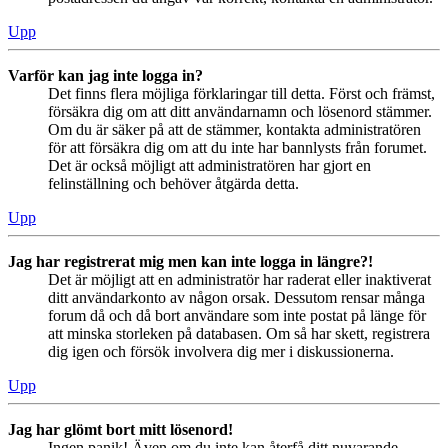
Upp
Varför kan jag inte logga in?
Det finns flera möjliga förklaringar till detta. Först och främst,
försäkra dig om att ditt användarnamn och lösenord stämmer.
Om du är säker på att de stämmer, kontakta administratören
för att försäkra dig om att du inte har bannlysts från forumet.
Det är också möjligt att administratören har gjort en
felinställning och behöver åtgärda detta.
Upp
Jag har registrerat mig men kan inte logga in längre?!
Det är möjligt att en administratör har raderat eller inaktiverat
ditt användarkonto av någon orsak. Dessutom rensar många
forum då och då bort användare som inte postat på länge för
att minska storleken på databasen. Om så har skett, registrera
dig igen och försök involvera dig mer i diskussionerna.
Upp
Jag har glömt bort mitt lösenord!
Ingen panik! Även om du inte kan återfå ditt nuvarande