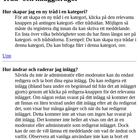
Hur skapar jag en ny tråd i en kategori?
För att skapa en ny tråd i en kategori, klicka på den relevanta
knappen på antingen kategori- eller trådsidan. Möjligen så
måste du registrera dig innan du kan skriva ett meddelande.
En lista över vilka behörigheter som du har finns längst ner på
kategori- och trådsidorna. Exempel: Du kan skapa nya trådar i
denna kategori, Du kan bifoga filer i denna kategori, osv.
Upp
Hur ändrar och raderar jag inlägg?
Såvida du inte är administratör eller moderator kan du endast
redigera och ta bort dina egna inlägg. Du kan redigera ett
inlägg (ibland bara under en begränsad tid från det att inlägget
gjorts) genom att klicka på redigera-knappen för det relevanta
inlägget. Om någon redan svarat på ditt inlägg så kommer det
att finnas en liten textrad under ditt inlägg efter att du redigerat
det, som visar hur många gånger och när du har redigerat
inlägget. Detta kommer inte att visas om ingen har svarat på
ditt inlägg. Det kommer inte heller att visas om det är en
moderator eller administratör som redigerat inlägget. Dock
kan de om de vill lämna ett meddelande om vad de ändrat och
varför. Observera att vanliga användare inte kan ta bort ett