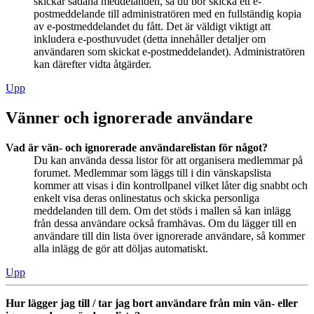
skickar sådana meddelanden, så du bör skicka ett e-
postmeddelande till administratören med en fullständig kopia
av e-postmeddelandet du fått. Det är väldigt viktigt att
inkludera e-posthuvudet (detta innehåller detaljer om
användaren som skickat e-postmeddelandet). Administratören
kan därefter vidta åtgärder.
Upp
Vänner och ignorerade användare
Vad är vän- och ignorerade användarelistan för något?
Du kan använda dessa listor för att organisera medlemmar på
forumet. Medlemmar som läggs till i din vänskapslista
kommer att visas i din kontrollpanel vilket låter dig snabbt och
enkelt visa deras onlinestatus och skicka personliga
meddelanden till dem. Om det stöds i mallen så kan inlägg
från dessa användare också framhävas. Om du lägger till en
användare till din lista över ignorerade användare, så kommer
alla inlägg de gör att döljas automatiskt.
Upp
Hur lägger jag till / tar jag bort användare från min vän- eller