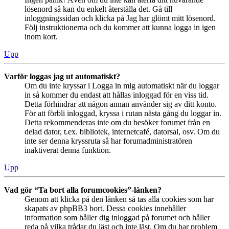
lösenord så kan du enkelt återställa det. Gå till
inloggningssidan och klicka på Jag har glömt mitt lösenord.
Följ instruktionerna och du kommer att kunna logga in igen
inom kort.
Upp
Varför loggas jag ut automatiskt?
Om du inte kryssar i Logga in mig automatiskt när du loggar
in så kommer du endast att hållas inloggad för en viss tid.
Detta förhindrar att någon annan använder sig av ditt konto.
För att förbli inloggad, kryssa i rutan nästa gång du loggar in.
Detta rekommenderas inte om du besöker forumet från en
delad dator, t.ex. bibliotek, internetcafé, datorsal, osv. Om du
inte ser denna kryssruta så har forumadministratören
inaktiverat denna funktion.
Upp
Vad gör “Ta bort alla forumcookies”-länken?
Genom att klicka på den länken så tas alla cookies som har
skapats av phpBB3 bort. Dessa cookies innehåller
information som håller dig inloggad på forumet och håller
reda på vilka trådar du läst och inte läst. Om du har problem