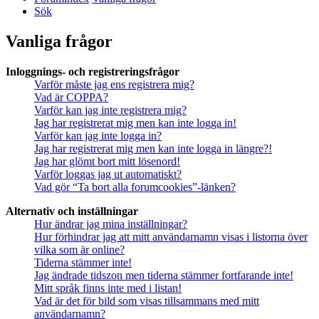
Sök
Vanliga frågor
Inloggnings- och registreringsfrågor
Varför måste jag ens registrera mig?
Vad är COPPA?
Varför kan jag inte registrera mig?
Jag har registrerat mig men kan inte logga in!
Varför kan jag inte logga in?
Jag har registrerat mig men kan inte logga in längre?!
Jag har glömt bort mitt lösenord!
Varför loggas jag ut automatiskt?
Vad gör “Ta bort alla forumcookies”-länken?
Alternativ och inställningar
Hur ändrar jag mina inställningar?
Hur förhindrar jag att mitt användarnamn visas i listorna över
vilka som är online?
Tiderna stämmer inte!
Jag ändrade tidszon men tiderna stämmer fortfarande inte!
Mitt språk finns inte med i listan!
Vad är det för bild som visas tillsammans med mitt
användarnamn?