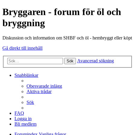
Bryggaren - forum för öl och
bryggning
Diskussion och information om SHBF och öl - hembryggt eller köpt
Gå direkt till innehåll
Avancerad sökning
Sök
Snabblänkar
Obesvarade inlägg
Aktiva trådar
Sök
FAQ
Logga in
Bli medlem
Forumindex
Vanliga frågor