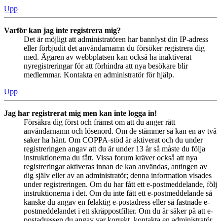
Upp
Varför kan jag inte registrera mig?
Det är möjligt att administratören har bannlyst din IP-adress
eller förbjudit det användarnamn du försöker registrera dig
med. Ägaren av webbplatsen kan också ha inaktiverat
nyregistreringar för att förhindra att nya besökare blir
medlemmar. Kontakta en administratör för hjälp.
Upp
Jag har registrerat mig men kan inte logga in!
Försäkra dig först och främst om att du anger rätt
användarnamn och lösenord. Om de stämmer så kan en av två
saker ha hänt. Om COPPA-stöd är aktiverat och du under
registreringen angav att du är under 13 år så måste du följa
instruktionerna du fått. Vissa forum kräver också att nya
registreringar aktiveras innan de kan användas, antingen av
dig själv eller av an administratör; denna information visades
under registreringen. Om du har fått ett e-postmeddelande, följ
instruktionerna i det. Om du inte fått ett e-postmeddelande så
kanske du angav en felaktig e-postadress eller så fastnade e-
postmeddelandet i ett skräppostfilter. Om du är säker på att e-
postadressen du angav var korrekt, kontakta en administratör.