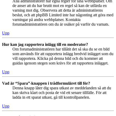
Alla administratörer har egna regler för sina webbplatser. Om
de anser att du har brutit mot en regel så kan de utfärda en
varning mot dig. Observera att detta är administratörens
beslut, och att phpBB Limited inte har någonting att göra med
varningar på andra webbplatser. Kontakta
forumadministratören om du är osäker på varför du varnats.
Upp
Hur kan jag rapportera inlägg till en moderator?
Om forumadministratören har tillåtit det så ska du se en bild
som används för att rapportera inlägg bredvid inlägget som du
vill rapportera. Klicka på denna bild och du kommer att
guidas igenom stegen som krävs för att rapportera inlägget.
Upp
Vad är “Spara”-knappen i trådformuläret till för?
Denna knapp låter dig spara utkast av meddelanden så att du
kan skriva klart och posta de vid ett senare tillfälle. För att
ladda in ett sparat utkast, gå till kontrollpanelen.
Upp