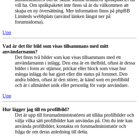
vill ha. Om språkpaketet inte finns så är du välkommen att
skapa en ny översättning. Mer information finns på phpBB
Limiteds webbplats (använd länken längst ner på
forumsidorna).
Upp
Vad är det för bild som visas tillsammans med mitt
användarnamn?
Det finns två bilder som kan visas tillsammans med ett
användarnamn i inlägg. Den ena är en titelbild, oftast är dessa
bilder i form av stjärnor, prickar eller block som visar hur
många inlägg du har gjort eller din status på forumet. Den
andra bilden, oftast är den större, är känd som en profilbild
och är i allmänhet unik eller personlig för varje användare.
Upp
Hur lägger jag till en profilbild?
Det är upp till forumadministratören att tillåta profilbilder och
välja vilka sätt profilbilder kan användas på. Om du inte kan
använda profilbilder, kontakta en forumadministratör och
fråga de om deras anledning till detta.