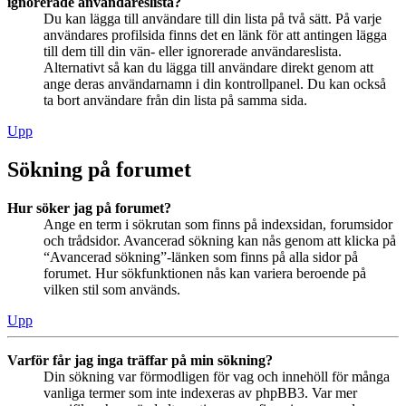
ignorerade användareslista?
Du kan lägga till användare till din lista på två sätt. På varje
användares profilsida finns det en länk för att antingen lägga
till dem till din vän- eller ignorerade användareslista.
Alternativt så kan du lägga till användare direkt genom att
ange deras användarnamn i din kontrollpanel. Du kan också
ta bort användare från din lista på samma sida.
Upp
Sökning på forumet
Hur söker jag på forumet?
Ange en term i sökrutan som finns på indexsidan, forumsidor
och trådsidor. Avancerad sökning kan nås genom att klicka på
“Avancerad sökning”-länken som finns på alla sidor på
forumet. Hur sökfunktionen nås kan variera beroende på
vilken stil som används.
Upp
Varför får jag inga träffar på min sökning?
Din sökning var förmodligen för vag och innehöll för många
vanliga termer som inte indexeras av phpBB3. Var mer