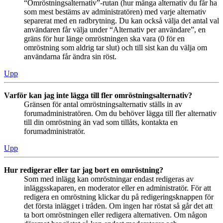
“Omröstningsalternativ”-rutan (hur många alternativ du får ha
som mest bestäms av administratören) med varje alternativ
separerat med en radbrytning. Du kan också välja det antal val
användaren får välja under “Alternativ per användare”, en
gräns för hur länge omröstningen ska vara (0 för en
omröstning som aldrig tar slut) och till sist kan du välja om
användarna får ändra sin röst.
Upp
Varför kan jag inte lägga till fler omröstningsalternativ?
Gränsen för antal omröstningsalternativ ställs in av
forumadministratören. Om du behöver lägga till fler alternativ
till din omröstning än vad som tillåts, kontakta en
forumadministratör.
Upp
Hur redigerar eller tar jag bort en omröstning?
Som med inlägg kan omröstningar endast redigeras av
inläggsskaparen, en moderator eller en administratör. För att
redigera en omröstning klickar du på redigeringsknappen för
det första inlägget i tråden. Om ingen har röstat så går det att
ta bort omröstningen eller redigera alternativen. Om någon