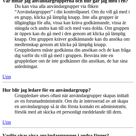
Var hittar jag användargrupperna och hur går jag med i en?
Du kan visa alla användargrupper via fliken
“Användargrupper” i din kontrollpanel. Om du vill gå med i
en grupp, klicka på lämplig knapp. Inte alla grupper är
tillgängliga för alla, vissa kan kräva godkännande, vissa är
stängda och andra kan till och med vara dolda. Om gruppen
är öppen kan du gå med i den genom att klicka på lämplig
knapp. Om gruppen kräver godkännande kan du ansöka om
medlemskap genom att klicka på lämplig knapp.
Gruppledaren måste godkänna din ansökan och de kan fråga
dig varför du vill gå med i gruppen. Besvära inte en
gruppledare om de inte godkänner din ansökan, de har sina
anledningar.
Upp
Hur blir jag ledare för en användargrupp?
Gruppledare utses oftast när användargrupper skapas initialt
av en forumadministratör. Om du är intresserad av att skapa
en användargrupp så är din första kontakt en administratör,
försök med att skicka ett personligt meddelande till dem.
Upp
Varför visas vissa användargrupper i andra färger?