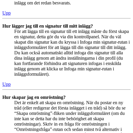
inlägg om det redan besvarats.
Upp
Hur lägger jag till en signatur till mitt inlägg?
För att lägga till en signatur till ett inlägg måste du först skapa
en signatur, detta gör du via din kontrollpanel. När du väl
skapat din signatur kan du kryssa i Infoga min signatur-rutan i
inläggsformuläret för att lägga till din signatur till ditt inlägg.
Du kan också automatiskt alltid infoga din signatur till alla
dina inlägg genom att ändra inställningarna i din profil (du
kan fortfarande förhindra att signaturen infogas i enskilda
inlägg genom att klicka ur Infoga min signatur-rutan i
inläggsformuläret).
Upp
Hur skapar jag en omröstning?
Det är enkelt att skapa en omröstning. När du postar en ny
tråd (eller redigerar det första inlägget i en tråd) så bör du se
“Skapa omröstning”-fliken under inläggsformuläret (om du
inte kan se detta har du inte behörighet att skapa
omröstningar). Skriv in en fråga för omröstningen i
“Omröstningsfråga”-rutan och sedan minst två alternativ i