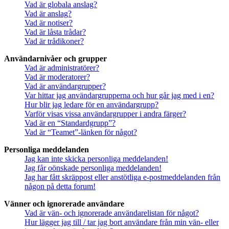
Vad är globala anslag?
Vad är anslag?
Vad är notiser?
Vad är låsta trådar?
Vad är trådikoner?
Användarnivåer och grupper
Vad är administratörer?
Vad är moderatorer?
Vad är användargrupper?
Var hittar jag användargrupperna och hur går jag med i en?
Hur blir jag ledare för en användargrupp?
Varför visas vissa användargrupper i andra färger?
Vad är en “Standardgrupp”?
Vad är “Teamet”-länken för något?
Personliga meddelanden
Jag kan inte skicka personliga meddelanden!
Jag får oönskade personliga meddelanden!
Jag har fått skräppost eller anstötliga e-postmeddelanden från
någon på detta forum!
Vänner och ignorerade användare
Vad är vän- och ignorerade användarelistan för något?
Hur lägger jag till / tar jag bort användare från min vän- eller