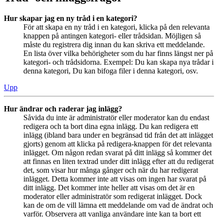
Hur skapar jag en ny tråd i en kategori?
För att skapa en ny tråd i en kategori, klicka på den relevanta
knappen på antingen kategori- eller trådsidan. Möjligen så
måste du registrera dig innan du kan skriva ett meddelande.
En lista över vilka behörigheter som du har finns längst ner på
kategori- och trådsidorna. Exempel: Du kan skapa nya trådar i
denna kategori, Du kan bifoga filer i denna kategori, osv.
Upp
Hur ändrar och raderar jag inlägg?
Såvida du inte är administratör eller moderator kan du endast
redigera och ta bort dina egna inlägg. Du kan redigera ett
inlägg (ibland bara under en begränsad tid från det att inlägget
gjorts) genom att klicka på redigera-knappen för det relevanta
inlägget. Om någon redan svarat på ditt inlägg så kommer det
att finnas en liten textrad under ditt inlägg efter att du redigerat
det, som visar hur många gånger och när du har redigerat
inlägget. Detta kommer inte att visas om ingen har svarat på
ditt inlägg. Det kommer inte heller att visas om det är en
moderator eller administratör som redigerat inlägget. Dock
kan de om de vill lämna ett meddelande om vad de ändrat och
varför. Observera att vanliga användare inte kan ta bort ett