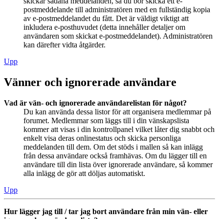
skickar sådana meddelanden, så du bör skicka ett e-
postmeddelande till administratören med en fullständig kopia
av e-postmeddelandet du fått. Det är väldigt viktigt att
inkludera e-posthuvudet (detta innehåller detaljer om
användaren som skickat e-postmeddelandet). Administratören
kan därefter vidta åtgärder.
Upp
Vänner och ignorerade användare
Vad är vän- och ignorerade användarelistan för något?
Du kan använda dessa listor för att organisera medlemmar på
forumet. Medlemmar som läggs till i din vänskapslista
kommer att visas i din kontrollpanel vilket låter dig snabbt och
enkelt visa deras onlinestatus och skicka personliga
meddelanden till dem. Om det stöds i mallen så kan inlägg
från dessa användare också framhävas. Om du lägger till en
användare till din lista över ignorerade användare, så kommer
alla inlägg de gör att döljas automatiskt.
Upp
Hur lägger jag till / tar jag bort användare från min vän- eller