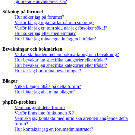
ignorerade användareslista?
Sökning på forumet
Hur söker jag på forumet?
Varför får jag inga träffar på min sökning?
Varför får jag en tom sida när jag försöker söka!?
Hur söker jag efter medlemmar?
Hur hittar jag mina egna inlägg och trådar?
Bevakningar och bokmärken
Vad är skillnaden mellan bokmärkning och bevakning?
Hur bevakar jag specifika kategorier eller trådar?
Hur bevakar jag specifika kategorier eller trådar?
Hur tar jag bort mina bevakningar?
Bilagor
Vilka bilagor tillåts på detta forum?
Hur hittar jag alla mina bilagor?
phpBB-problem
Vem har gjort detta forum?
Varför finns inte funktionen X?
Vem ska jag kontakta med juridiska ärenden angående detta
forum?
Hur kontaktar jag en forumadministratör?