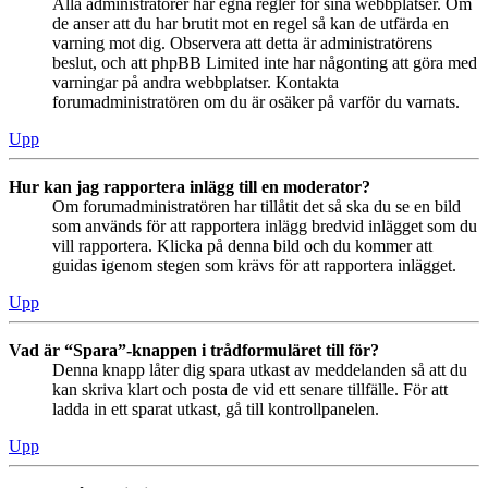
Alla administratörer har egna regler för sina webbplatser. Om
de anser att du har brutit mot en regel så kan de utfärda en
varning mot dig. Observera att detta är administratörens
beslut, och att phpBB Limited inte har någonting att göra med
varningar på andra webbplatser. Kontakta
forumadministratören om du är osäker på varför du varnats.
Upp
Hur kan jag rapportera inlägg till en moderator?
Om forumadministratören har tillåtit det så ska du se en bild
som används för att rapportera inlägg bredvid inlägget som du
vill rapportera. Klicka på denna bild och du kommer att
guidas igenom stegen som krävs för att rapportera inlägget.
Upp
Vad är “Spara”-knappen i trådformuläret till för?
Denna knapp låter dig spara utkast av meddelanden så att du
kan skriva klart och posta de vid ett senare tillfälle. För att
ladda in ett sparat utkast, gå till kontrollpanelen.
Upp