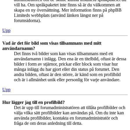
vill ha. Om språkpaketet inte finns så är du välkommen att
skapa en ny översättning. Mer information finns på phpBB
Limiteds webbplats (använd länken längst ner på
forumsidorna).
Upp
Vad är det för bild som visas tillsammans med mitt
användarnamn?
Det finns två bilder som kan visas tillsammans med ett
användarnamn i inlägg. Den ena är en titelbild, oftast är dessa
bilder i form av stjärnor, prickar eller block som visar hur
många inlägg du har gjort eller din status på forumet. Den
andra bilden, oftast är den större, är känd som en profilbild
och är i allmänhet unik eller personlig för varje användare.
Upp
Hur lägger jag till en profilbild?
Det är upp till forumadministratören att tillåta profilbilder och
välja vilka sätt profilbilder kan användas på. Om du inte kan
använda profilbilder, kontakta en forumadministratör och
fråga de om deras anledning till detta.