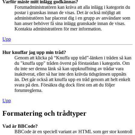
Varför måste mitt inlägg godkännas?
Forumadministratören kan kräva att alla inlägg i kategorin du
postar i granskas innan de visas. Det är också möjligt att
administratören har placerat dig i en grupp av användare som
han anser behöver få sina inlägg granskade innan de visas.
Kontakta administratören för mer information.
Upp
Hur knuffar jag upp min tråd?
Genom att klicka på “Knuffa upp tråd”-länken i tråden så kan
du "knuffa upp" tråden överst på förstasidan i kategorin. Om
du inte ser denna länk så kan uppknuffning av trådar vara
inaktiverat, eller så har inte den krävda tidsgränsen uppnåts
än. Det går också att knuffa upp en tråd genom att helt enkelt
svara på den. Försäkra dig dock först om att du följer
forumreglerna.
Upp
Formatering och trådtyper
Vad är BBCode?
BBCode är en speciell variant av HTML som ger stor kontroll