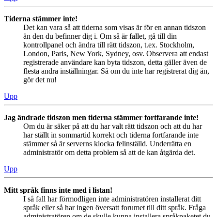
Tiderna stämmer inte!
Det kan vara så att tiderna som visas är för en annan tidszon
än den du befinner dig i. Om så är fallet, gå till din
kontrollpanel och ändra till rätt tidszon, t.ex. Stockholm,
London, Paris, New York, Sydney, osv. Observera att endast
registrerade användare kan byta tidszon, detta gäller även de
flesta andra inställningar. Så om du inte har registrerat dig än,
gör det nu!
Upp
Jag ändrade tidszon men tiderna stämmer fortfarande inte!
Om du är säker på att du har valt rätt tidszon och att du har
har ställt in sommartid korrekt och tiderna fortfarande inte
stämmer så är serverns klocka felinställd. Underrätta en
administratör om detta problem så att de kan åtgärda det.
Upp
Mitt språk finns inte med i listan!
I så fall har förmodligen inte administratören installerat ditt
språk eller så har ingen översatt forumet till ditt språk. Fråga
administratören om de skulle kunna installera språkpaketet du