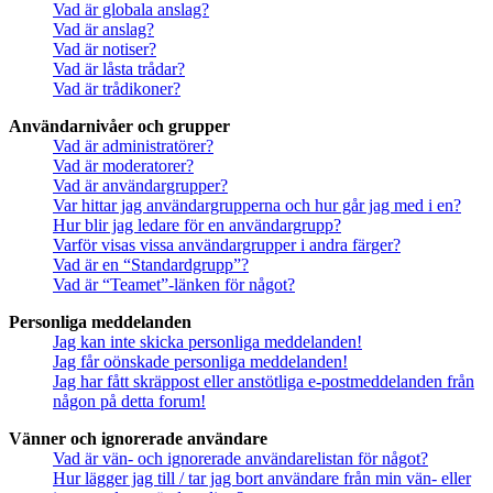
Vad är globala anslag?
Vad är anslag?
Vad är notiser?
Vad är låsta trådar?
Vad är trådikoner?
Användarnivåer och grupper
Vad är administratörer?
Vad är moderatorer?
Vad är användargrupper?
Var hittar jag användargrupperna och hur går jag med i en?
Hur blir jag ledare för en användargrupp?
Varför visas vissa användargrupper i andra färger?
Vad är en “Standardgrupp”?
Vad är “Teamet”-länken för något?
Personliga meddelanden
Jag kan inte skicka personliga meddelanden!
Jag får oönskade personliga meddelanden!
Jag har fått skräppost eller anstötliga e-postmeddelanden från
någon på detta forum!
Vänner och ignorerade användare
Vad är vän- och ignorerade användarelistan för något?
Hur lägger jag till / tar jag bort användare från min vän- eller