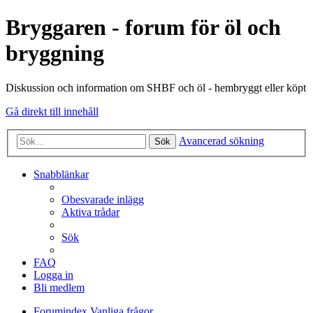
Bryggaren - forum för öl och
bryggning
Diskussion och information om SHBF och öl - hembryggt eller köpt
Gå direkt till innehåll
Avancerad sökning
Sök
Snabblänkar
Obesvarade inlägg
Aktiva trådar
Sök
FAQ
Logga in
Bli medlem
Forumindex
Vanliga frågor