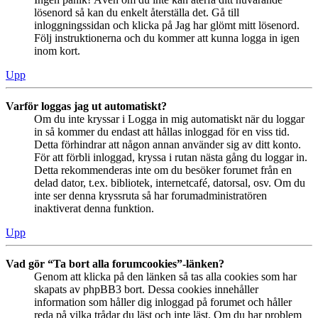
lösenord så kan du enkelt återställa det. Gå till
inloggningssidan och klicka på Jag har glömt mitt lösenord.
Följ instruktionerna och du kommer att kunna logga in igen
inom kort.
Upp
Varför loggas jag ut automatiskt?
Om du inte kryssar i Logga in mig automatiskt när du loggar
in så kommer du endast att hållas inloggad för en viss tid.
Detta förhindrar att någon annan använder sig av ditt konto.
För att förbli inloggad, kryssa i rutan nästa gång du loggar in.
Detta rekommenderas inte om du besöker forumet från en
delad dator, t.ex. bibliotek, internetcafé, datorsal, osv. Om du
inte ser denna kryssruta så har forumadministratören
inaktiverat denna funktion.
Upp
Vad gör “Ta bort alla forumcookies”-länken?
Genom att klicka på den länken så tas alla cookies som har
skapats av phpBB3 bort. Dessa cookies innehåller
information som håller dig inloggad på forumet och håller
reda på vilka trådar du läst och inte läst. Om du har problem