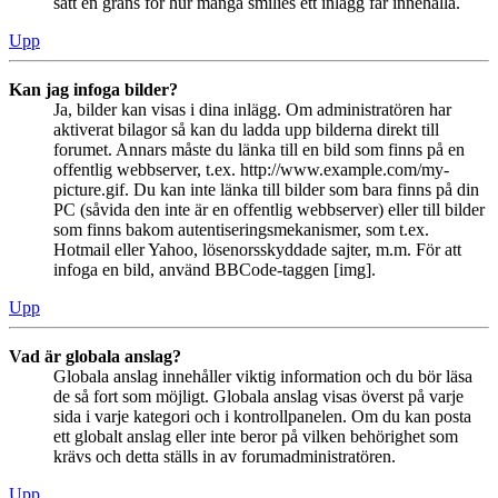
satt en gräns för hur många smilies ett inlägg får innehålla.
Upp
Kan jag infoga bilder?
Ja, bilder kan visas i dina inlägg. Om administratören har
aktiverat bilagor så kan du ladda upp bilderna direkt till
forumet. Annars måste du länka till en bild som finns på en
offentlig webbserver, t.ex. http://www.example.com/my-
picture.gif. Du kan inte länka till bilder som bara finns på din
PC (såvida den inte är en offentlig webbserver) eller till bilder
som finns bakom autentiseringsmekanismer, som t.ex.
Hotmail eller Yahoo, lösenorsskyddade sajter, m.m. För att
infoga en bild, använd BBCode-taggen [img].
Upp
Vad är globala anslag?
Globala anslag innehåller viktig information och du bör läsa
de så fort som möjligt. Globala anslag visas överst på varje
sida i varje kategori och i kontrollpanelen. Om du kan posta
ett globalt anslag eller inte beror på vilken behörighet som
krävs och detta ställs in av forumadministratören.
Upp