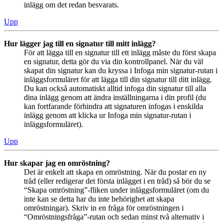
inlägg om det redan besvarats.
Upp
Hur lägger jag till en signatur till mitt inlägg?
För att lägga till en signatur till ett inlägg måste du först skapa
en signatur, detta gör du via din kontrollpanel. När du väl
skapat din signatur kan du kryssa i Infoga min signatur-rutan i
inläggsformuläret för att lägga till din signatur till ditt inlägg.
Du kan också automatiskt alltid infoga din signatur till alla
dina inlägg genom att ändra inställningarna i din profil (du
kan fortfarande förhindra att signaturen infogas i enskilda
inlägg genom att klicka ur Infoga min signatur-rutan i
inläggsformuläret).
Upp
Hur skapar jag en omröstning?
Det är enkelt att skapa en omröstning. När du postar en ny
tråd (eller redigerar det första inlägget i en tråd) så bör du se
“Skapa omröstning”-fliken under inläggsformuläret (om du
inte kan se detta har du inte behörighet att skapa
omröstningar). Skriv in en fråga för omröstningen i
“Omröstningsfråga”-rutan och sedan minst två alternativ i