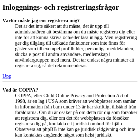
Inloggnings- och registreringsfrågor
Varför måste jag ens registrera mig?
Det är det inte säkert att du måste, det är upp till
administratören att bestämma om du måste registrera dig eller
inte för att kunna skriva och/eller läsa inlägg. Men registrering
ger dig tillgång till utökade funktioner som inte finns för
gäster som till exempel profilbilder, personliga meddelanden,
skicka e-post till andra användare, medlemskap i
användargrupper, med mera. Det tar endast några minuter att
registrera sig, så det rekommenderas.
Upp
Vad är COPPA?
COPPA, eller Child Online Privacy and Protection Act of
1998, är en lag i USA som kräver att webbplatser som samlar
in information från barn under 13 år har skriftligt tillstånd från
föräldrarna. Om du är osäker på om detta rör dig som försöker
att registrera dig, eller om det rör webbplatsen du försöker
registrera dig på, kontakta ett juridiskt ombud för hjälp.
Observera att phpBB inte kan ge juridisk rådgivning och inte
kan kontaktas angående något som helst juridiskt.