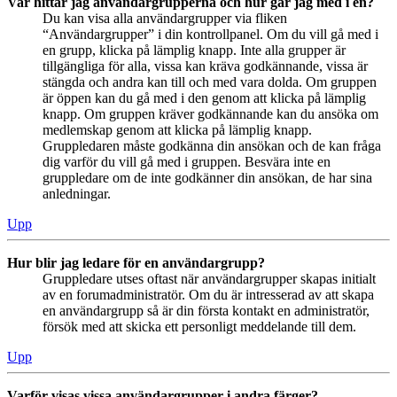
Var hittar jag användargrupperna och hur går jag med i en?
Du kan visa alla användargrupper via fliken
“Användargrupper” i din kontrollpanel. Om du vill gå med i
en grupp, klicka på lämplig knapp. Inte alla grupper är
tillgängliga för alla, vissa kan kräva godkännande, vissa är
stängda och andra kan till och med vara dolda. Om gruppen
är öppen kan du gå med i den genom att klicka på lämplig
knapp. Om gruppen kräver godkännande kan du ansöka om
medlemskap genom att klicka på lämplig knapp.
Gruppledaren måste godkänna din ansökan och de kan fråga
dig varför du vill gå med i gruppen. Besvära inte en
gruppledare om de inte godkänner din ansökan, de har sina
anledningar.
Upp
Hur blir jag ledare för en användargrupp?
Gruppledare utses oftast när användargrupper skapas initialt
av en forumadministratör. Om du är intresserad av att skapa
en användargrupp så är din första kontakt en administratör,
försök med att skicka ett personligt meddelande till dem.
Upp
Varför visas vissa användargrupper i andra färger?