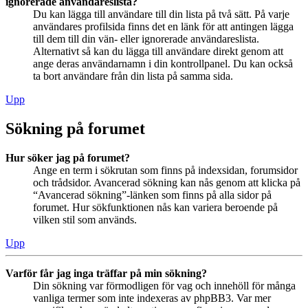
ignorerade användareslista?
Du kan lägga till användare till din lista på två sätt. På varje
användares profilsida finns det en länk för att antingen lägga
till dem till din vän- eller ignorerade användareslista.
Alternativt så kan du lägga till användare direkt genom att
ange deras användarnamn i din kontrollpanel. Du kan också
ta bort användare från din lista på samma sida.
Upp
Sökning på forumet
Hur söker jag på forumet?
Ange en term i sökrutan som finns på indexsidan, forumsidor
och trådsidor. Avancerad sökning kan nås genom att klicka på
“Avancerad sökning”-länken som finns på alla sidor på
forumet. Hur sökfunktionen nås kan variera beroende på
vilken stil som används.
Upp
Varför får jag inga träffar på min sökning?
Din sökning var förmodligen för vag och innehöll för många
vanliga termer som inte indexeras av phpBB3. Var mer