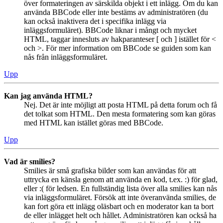
över formateringen av särskilda objekt i ett inlägg. Om du kan
använda BBCode eller inte bestäms av administratören (du
kan också inaktivera det i specifika inlägg via
inläggsformuläret). BBCode liknar i mångt och mycket
HTML, taggar innesluts av hakparanteser [ och ] istället för <
och >. För mer information om BBCode se guiden som kan
nås från inläggsformuläret.
Upp
Kan jag använda HTML?
Nej. Det är inte möjligt att posta HTML på detta forum och få
det tolkat som HTML. Den mesta formatering som kan göras
med HTML kan istället göras med BBCode.
Upp
Vad är smilies?
Smilies är små grafiska bilder som kan användas för att
uttrycka en känsla genom att använda en kod, t.ex. :) för glad,
eller :( för ledsen. En fullständig lista över alla smilies kan nås
via inläggsformuläret. Försök att inte överanvända smilies, de
kan fort göra ett inlägg oläsbart och en moderator kan ta bort
de eller inlägget helt och hållet. Administratören kan också ha