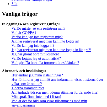
Sök
Vanliga frågor
Inloggnings- och registreringsfrågor
Varför måste jag ens registrera mig?
Vad är COPPA?
Varför kan jag inte registrera mig?
Jag har registrerat mig men kan inte logga in!
Varför kan jag inte logga in?
Jag har registrerat mig men kan inte logga in längre?!
Jag har glömt bort mitt lösenord!
Varför loggas jag ut automatiskt?
Vad gör “Ta bort alla forumcookies”-länken?
Alternativ och inställningar
Hur ändrar jag mina inställningar?
Hur förhindrar jag att mitt användarnamn visas i listorna över
vilka som är online?
Tiderna stämmer inte!
Jag ändrade tidszon men tiderna stämmer fortfarande inte!
Mitt språk finns inte med i listan!
Vad är det för bild som visas tillsammans med mitt
användarnamn?