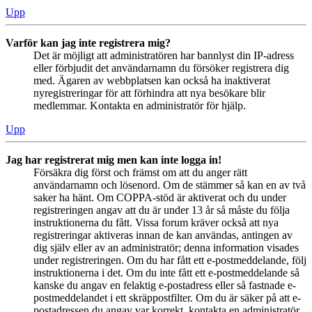
Upp
Varför kan jag inte registrera mig?
Det är möjligt att administratören har bannlyst din IP-adress
eller förbjudit det användarnamn du försöker registrera dig
med. Ägaren av webbplatsen kan också ha inaktiverat
nyregistreringar för att förhindra att nya besökare blir
medlemmar. Kontakta en administratör för hjälp.
Upp
Jag har registrerat mig men kan inte logga in!
Försäkra dig först och främst om att du anger rätt
användarnamn och lösenord. Om de stämmer så kan en av två
saker ha hänt. Om COPPA-stöd är aktiverat och du under
registreringen angav att du är under 13 år så måste du följa
instruktionerna du fått. Vissa forum kräver också att nya
registreringar aktiveras innan de kan användas, antingen av
dig själv eller av an administratör; denna information visades
under registreringen. Om du har fått ett e-postmeddelande, följ
instruktionerna i det. Om du inte fått ett e-postmeddelande så
kanske du angav en felaktig e-postadress eller så fastnade e-
postmeddelandet i ett skräppostfilter. Om du är säker på att e-
postadressen du angav var korrekt, kontakta en administratör.