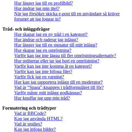
Hur lägger jag till en profilbild?
Hur ändrar jag min titel?
När jag försöker skicka e-post till en användare så kräver
forumet att jag loggar in?
Tråd- och inläggsfrågor
Hur skapar jag en ny tråd i en kategori?
Hur ändrar och raderar jag inlägg?
Hur lägger jag till en signatur till mitt inlägg?
Hur skapar jag en omröstning?
Varför kan jag inte lägga till fler omröstningsalternativ?
Hur redigerar eller tar jag bort en omröstning?
Varför kan jag inte komma åt en kategori?
Varför kan jag inte bifoga filer?
Varför fick jag en varning?
Hur kan jag rapportera inlägg till en moderator?
Vad är “Spara”-knappen i trådformuläret till för?
Varför måste mitt inlägg godkännas?
Hur knuffar jag upp min tråd?
Formatering och trådtyper
Vad är BBCode?
Kan jag använda HTML?
Vad är smilies?
Kan jag infoga bilder?