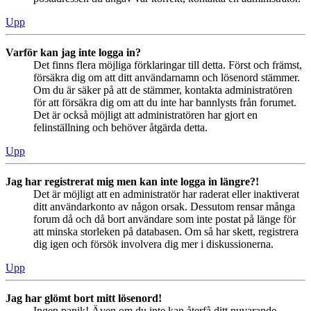
Upp
Varför kan jag inte logga in?
Det finns flera möjliga förklaringar till detta. Först och främst,
försäkra dig om att ditt användarnamn och lösenord stämmer.
Om du är säker på att de stämmer, kontakta administratören
för att försäkra dig om att du inte har bannlysts från forumet.
Det är också möjligt att administratören har gjort en
felinställning och behöver åtgärda detta.
Upp
Jag har registrerat mig men kan inte logga in längre?!
Det är möjligt att en administratör har raderat eller inaktiverat
ditt användarkonto av någon orsak. Dessutom rensar många
forum då och då bort användare som inte postat på länge för
att minska storleken på databasen. Om så har skett, registrera
dig igen och försök involvera dig mer i diskussionerna.
Upp
Jag har glömt bort mitt lösenord!
Ingen panik! Även om du inte kan återfå ditt nuvarande