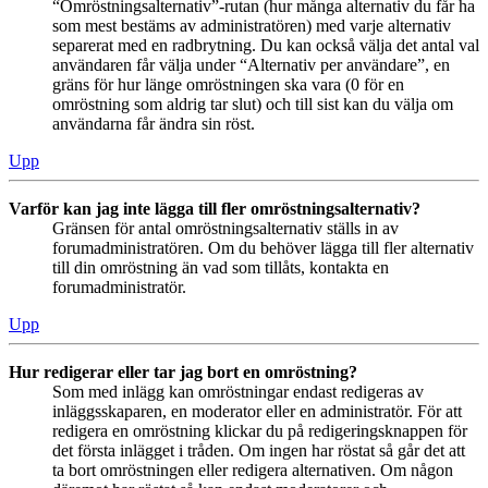
“Omröstningsalternativ”-rutan (hur många alternativ du får ha
som mest bestäms av administratören) med varje alternativ
separerat med en radbrytning. Du kan också välja det antal val
användaren får välja under “Alternativ per användare”, en
gräns för hur länge omröstningen ska vara (0 för en
omröstning som aldrig tar slut) och till sist kan du välja om
användarna får ändra sin röst.
Upp
Varför kan jag inte lägga till fler omröstningsalternativ?
Gränsen för antal omröstningsalternativ ställs in av
forumadministratören. Om du behöver lägga till fler alternativ
till din omröstning än vad som tillåts, kontakta en
forumadministratör.
Upp
Hur redigerar eller tar jag bort en omröstning?
Som med inlägg kan omröstningar endast redigeras av
inläggsskaparen, en moderator eller en administratör. För att
redigera en omröstning klickar du på redigeringsknappen för
det första inlägget i tråden. Om ingen har röstat så går det att
ta bort omröstningen eller redigera alternativen. Om någon