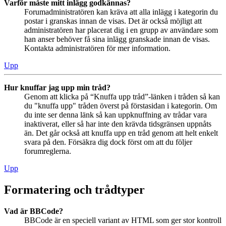
Varför måste mitt inlägg godkännas?
Forumadministratören kan kräva att alla inlägg i kategorin du
postar i granskas innan de visas. Det är också möjligt att
administratören har placerat dig i en grupp av användare som
han anser behöver få sina inlägg granskade innan de visas.
Kontakta administratören för mer information.
Upp
Hur knuffar jag upp min tråd?
Genom att klicka på “Knuffa upp tråd”-länken i tråden så kan
du "knuffa upp" tråden överst på förstasidan i kategorin. Om
du inte ser denna länk så kan uppknuffning av trådar vara
inaktiverat, eller så har inte den krävda tidsgränsen uppnåts
än. Det går också att knuffa upp en tråd genom att helt enkelt
svara på den. Försäkra dig dock först om att du följer
forumreglerna.
Upp
Formatering och trådtyper
Vad är BBCode?
BBCode är en speciell variant av HTML som ger stor kontroll