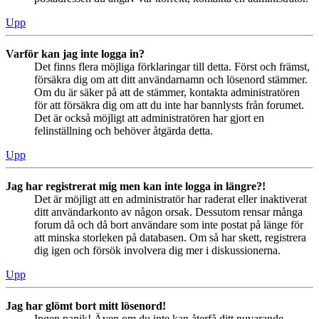
Upp
Varför kan jag inte logga in?
Det finns flera möjliga förklaringar till detta. Först och främst,
försäkra dig om att ditt användarnamn och lösenord stämmer.
Om du är säker på att de stämmer, kontakta administratören
för att försäkra dig om att du inte har bannlysts från forumet.
Det är också möjligt att administratören har gjort en
felinställning och behöver åtgärda detta.
Upp
Jag har registrerat mig men kan inte logga in längre?!
Det är möjligt att en administratör har raderat eller inaktiverat
ditt användarkonto av någon orsak. Dessutom rensar många
forum då och då bort användare som inte postat på länge för
att minska storleken på databasen. Om så har skett, registrera
dig igen och försök involvera dig mer i diskussionerna.
Upp
Jag har glömt bort mitt lösenord!
Ingen panik! Även om du inte kan återfå ditt nuvarande