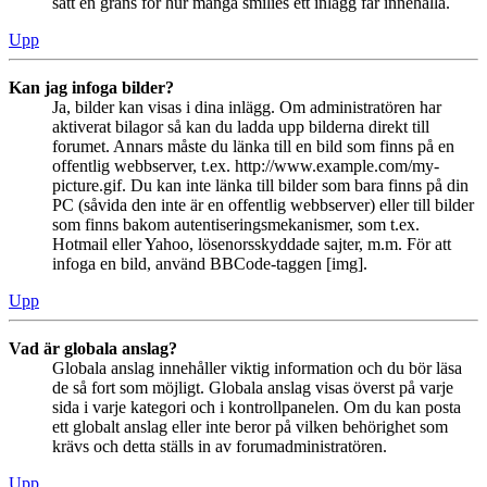
satt en gräns för hur många smilies ett inlägg får innehålla.
Upp
Kan jag infoga bilder?
Ja, bilder kan visas i dina inlägg. Om administratören har
aktiverat bilagor så kan du ladda upp bilderna direkt till
forumet. Annars måste du länka till en bild som finns på en
offentlig webbserver, t.ex. http://www.example.com/my-
picture.gif. Du kan inte länka till bilder som bara finns på din
PC (såvida den inte är en offentlig webbserver) eller till bilder
som finns bakom autentiseringsmekanismer, som t.ex.
Hotmail eller Yahoo, lösenorsskyddade sajter, m.m. För att
infoga en bild, använd BBCode-taggen [img].
Upp
Vad är globala anslag?
Globala anslag innehåller viktig information och du bör läsa
de så fort som möjligt. Globala anslag visas överst på varje
sida i varje kategori och i kontrollpanelen. Om du kan posta
ett globalt anslag eller inte beror på vilken behörighet som
krävs och detta ställs in av forumadministratören.
Upp