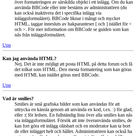
över formateringen av särskilda objekt i ett inlägg. Om du kan
använda BBCode eller inte bestäms av administratören (du
kan också inaktivera det i specifika inlägg via
inläggsformuläret). BBCode liknar i mångt och mycket
HTML, taggar innesluts av hakparanteser [ och ] istället för <
och >. För mer information om BBCode se guiden som kan
nås från inläggsformuläret.
Upp
Kan jag använda HTML?
Nej. Det är inte möjligt att posta HTML på detta forum och få
det tolkat som HTML. Den mesta formatering som kan göras
med HTML kan istället göras med BBCode.
Upp
Vad är smilies?
Smilies är små grafiska bilder som kan användas för att
uttrycka en känsla genom att använda en kod, t.ex. :) för glad,
eller :( för ledsen. En fullständig lista över alla smilies kan nås
via inläggsformuläret. Försök att inte överanvända smilies, de
kan fort göra ett inlägg oläsbart och en moderator kan ta bort
de eller inlägget helt och hållet. Administratören kan också ha