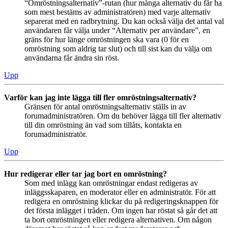
“Omröstningsalternativ”-rutan (hur många alternativ du får ha
som mest bestäms av administratören) med varje alternativ
separerat med en radbrytning. Du kan också välja det antal val
användaren får välja under “Alternativ per användare”, en
gräns för hur länge omröstningen ska vara (0 för en
omröstning som aldrig tar slut) och till sist kan du välja om
användarna får ändra sin röst.
Upp
Varför kan jag inte lägga till fler omröstningsalternativ?
Gränsen för antal omröstningsalternativ ställs in av
forumadministratören. Om du behöver lägga till fler alternativ
till din omröstning än vad som tillåts, kontakta en
forumadministratör.
Upp
Hur redigerar eller tar jag bort en omröstning?
Som med inlägg kan omröstningar endast redigeras av
inläggsskaparen, en moderator eller en administratör. För att
redigera en omröstning klickar du på redigeringsknappen för
det första inlägget i tråden. Om ingen har röstat så går det att
ta bort omröstningen eller redigera alternativen. Om någon