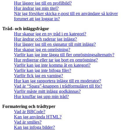
Hur lägger jag till en profilbild?
Hur ändrar jag min titel?
När jag försöker skicka e-post till en användare så kräver
forumet att jag loggar in?
Tråd- och inläggsfrågor
Hur skapar jag en ny tråd i en kategori?
Hur ändrar och raderar jag inlägg?
Hur lägger jag till en signatur till mitt inlägg?
Hur skapar jag en omröstning?
Varför kan jag inte lägga till fler omröstningsalternativ?
Hur redigerar eller tar jag bort en omröstning?
Varför kan jag inte komma åt en kategori?
Varför kan jag inte bifoga filer?
Varför fick jag en varning?
Hur kan jag rapportera inlägg till en moderator?
Vad är “Spara”-knappen i trådformuläret till för?
Varför måste mitt inlägg godkännas?
Hur knuffar jag upp min tråd?
Formatering och trådtyper
Vad är BBCode?
Kan jag använda HTML?
Vad är smilies?
Kan jag infoga bilder?