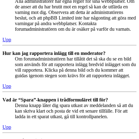
Alla administratörer har egna regler för sina webbplatser. Om
de anser att du har brutit mot en regel så kan de utfärda en
varning mot dig. Observera att detta är administratörens
beslut, och att phpBB Limited inte har någonting att göra med
varningar på andra webbplatser. Kontakta
forumadministratören om du är osäker på varför du varnats.
Upp
Hur kan jag rapportera inlägg till en moderator?
Om forumadministratören har tillåtit det så ska du se en bild
som används för att rapportera inlägg bredvid inlägget som du
vill rapportera. Klicka på denna bild och du kommer att
guidas igenom stegen som krävs för att rapportera inlägget.
Upp
Vad är “Spara”-knappen i trådformuläret till för?
Denna knapp låter dig spara utkast av meddelanden så att du
kan skriva klart och posta de vid ett senare tillfälle. För att
ladda in ett sparat utkast, gå till kontrollpanelen.
Upp