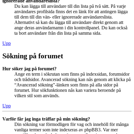
ignorerade användareslista?
Du kan lägga till användare till din lista på två sätt. På varje
användares profilsida finns det en länk för att antingen lägga
till dem till din vän- eller ignorerade användareslista.
Alternativt så kan du lägga till användare direkt genom att
ange deras användarnamn i din kontrollpanel. Du kan också
ta bort användare från din lista på samma sida.
Upp
Sökning på forumet
Hur söker jag på forumet?
Ange en term i sökrutan som finns på indexsidan, forumsidor
och trådsidor. Avancerad sökning kan nås genom att klicka på
“Avancerad sökning”-länken som finns på alla sidor på
forumet. Hur sökfunktionen nås kan variera beroende på
vilken stil som används.
Upp
Varför får jag inga träffar på min sökning?
Din sökning var förmodligen för vag och innehöll för många
vanliga termer som inte indexeras av phpBB3. Var mer