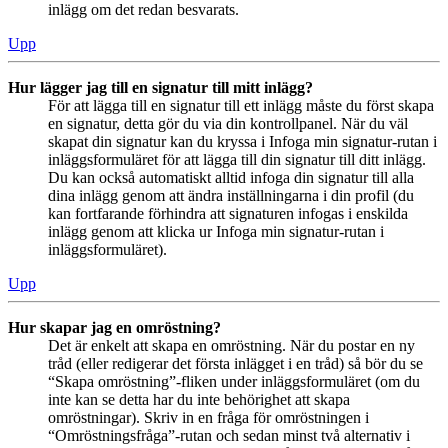
inlägg om det redan besvarats.
Upp
Hur lägger jag till en signatur till mitt inlägg?
För att lägga till en signatur till ett inlägg måste du först skapa
en signatur, detta gör du via din kontrollpanel. När du väl
skapat din signatur kan du kryssa i Infoga min signatur-rutan i
inläggsformuläret för att lägga till din signatur till ditt inlägg.
Du kan också automatiskt alltid infoga din signatur till alla
dina inlägg genom att ändra inställningarna i din profil (du
kan fortfarande förhindra att signaturen infogas i enskilda
inlägg genom att klicka ur Infoga min signatur-rutan i
inläggsformuläret).
Upp
Hur skapar jag en omröstning?
Det är enkelt att skapa en omröstning. När du postar en ny
tråd (eller redigerar det första inlägget i en tråd) så bör du se
“Skapa omröstning”-fliken under inläggsformuläret (om du
inte kan se detta har du inte behörighet att skapa
omröstningar). Skriv in en fråga för omröstningen i
“Omröstningsfråga”-rutan och sedan minst två alternativ i