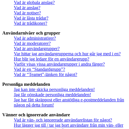
Vad är globala anslag?
Vad är anslag?
Vad är notiser?
Vad är låsta trådar?
Vad är trådikoner?
Användarnivåer och grupper
Vad är administratörer?
Vad är moderatorer?
Vad är användargrupper?
Var hittar jag användargrupperna och hur går jag med i en?
Hur blir jag ledare för en användargrupp?
Varför visas vissa användargrupper i andra färger?
Vad är en “Standardgrupp”?
Vad är “Teamet”-länken för något?
Personliga meddelanden
Jag kan inte skicka personliga meddelanden!
Jag får oönskade personliga meddelanden!
Jag har fått skräppost eller anstötliga e-postmeddelanden från
någon på detta forum!
Vänner och ignorerade användare
Vad är vän- och ignorerade användarelistan för något?
Hur lägger jag till / tar jag bort användare från min vän- eller