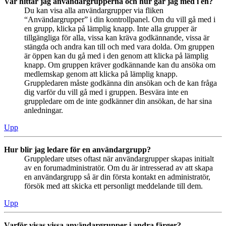
Var hittar jag användargrupperna och hur går jag med i en?
Du kan visa alla användargrupper via fliken
“Användargrupper” i din kontrollpanel. Om du vill gå med i
en grupp, klicka på lämplig knapp. Inte alla grupper är
tillgängliga för alla, vissa kan kräva godkännande, vissa är
stängda och andra kan till och med vara dolda. Om gruppen
är öppen kan du gå med i den genom att klicka på lämplig
knapp. Om gruppen kräver godkännande kan du ansöka om
medlemskap genom att klicka på lämplig knapp.
Gruppledaren måste godkänna din ansökan och de kan fråga
dig varför du vill gå med i gruppen. Besvära inte en
gruppledare om de inte godkänner din ansökan, de har sina
anledningar.
Upp
Hur blir jag ledare för en användargrupp?
Gruppledare utses oftast när användargrupper skapas initialt
av en forumadministratör. Om du är intresserad av att skapa
en användargrupp så är din första kontakt en administratör,
försök med att skicka ett personligt meddelande till dem.
Upp
Varför visas vissa användargrupper i andra färger?