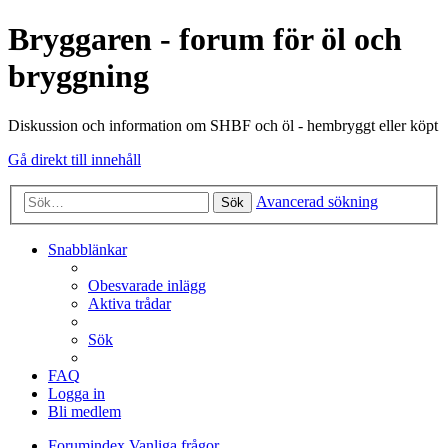
Bryggaren - forum för öl och
bryggning
Diskussion och information om SHBF och öl - hembryggt eller köpt
Gå direkt till innehåll
Avancerad sökning
Sök
Snabblänkar
Obesvarade inlägg
Aktiva trådar
Sök
FAQ
Logga in
Bli medlem
Forumindex
Vanliga frågor