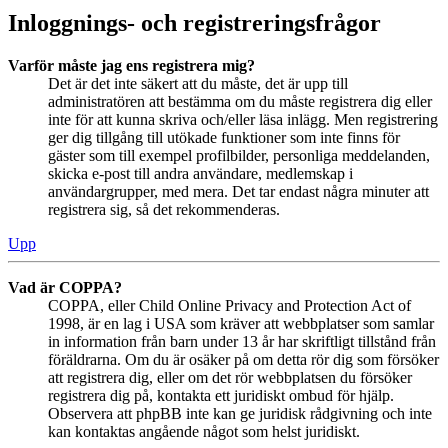
Inloggnings- och registreringsfrågor
Varför måste jag ens registrera mig?
Det är det inte säkert att du måste, det är upp till
administratören att bestämma om du måste registrera dig eller
inte för att kunna skriva och/eller läsa inlägg. Men registrering
ger dig tillgång till utökade funktioner som inte finns för
gäster som till exempel profilbilder, personliga meddelanden,
skicka e-post till andra användare, medlemskap i
användargrupper, med mera. Det tar endast några minuter att
registrera sig, så det rekommenderas.
Upp
Vad är COPPA?
COPPA, eller Child Online Privacy and Protection Act of
1998, är en lag i USA som kräver att webbplatser som samlar
in information från barn under 13 år har skriftligt tillstånd från
föräldrarna. Om du är osäker på om detta rör dig som försöker
att registrera dig, eller om det rör webbplatsen du försöker
registrera dig på, kontakta ett juridiskt ombud för hjälp.
Observera att phpBB inte kan ge juridisk rådgivning och inte
kan kontaktas angående något som helst juridiskt.