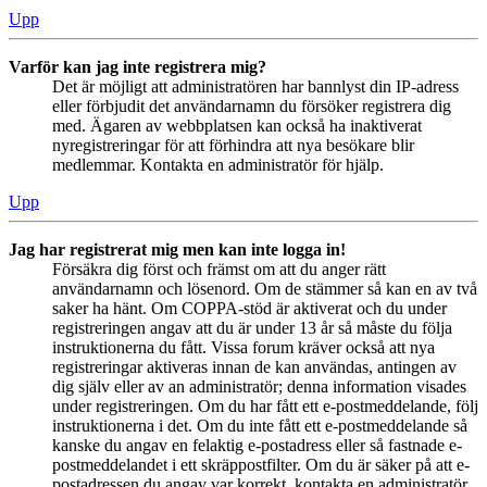
Upp
Varför kan jag inte registrera mig?
Det är möjligt att administratören har bannlyst din IP-adress
eller förbjudit det användarnamn du försöker registrera dig
med. Ägaren av webbplatsen kan också ha inaktiverat
nyregistreringar för att förhindra att nya besökare blir
medlemmar. Kontakta en administratör för hjälp.
Upp
Jag har registrerat mig men kan inte logga in!
Försäkra dig först och främst om att du anger rätt
användarnamn och lösenord. Om de stämmer så kan en av två
saker ha hänt. Om COPPA-stöd är aktiverat och du under
registreringen angav att du är under 13 år så måste du följa
instruktionerna du fått. Vissa forum kräver också att nya
registreringar aktiveras innan de kan användas, antingen av
dig själv eller av an administratör; denna information visades
under registreringen. Om du har fått ett e-postmeddelande, följ
instruktionerna i det. Om du inte fått ett e-postmeddelande så
kanske du angav en felaktig e-postadress eller så fastnade e-
postmeddelandet i ett skräppostfilter. Om du är säker på att e-
postadressen du angav var korrekt, kontakta en administratör.