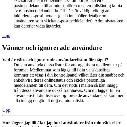
skickar sådana meddelanden, så du bör skicka ett e-
postmeddelande till administratören med en fullständig kopia
av e-postmeddelandet du fått. Det är väldigt viktigt att
inkludera e-posthuvudet (detta innehåller detaljer om
användaren som skickat e-postmeddelandet). Administratören
kan därefter vidta åtgärder.
Upp
Vänner och ignorerade användare
Vad är vän- och ignorerade användarelistan för något?
Du kan använda dessa listor för att organisera medlemmar på
forumet. Medlemmar som läggs till i din vänskapslista
kommer att visas i din kontrollpanel vilket låter dig snabbt och
enkelt visa deras onlinestatus och skicka personliga
meddelanden till dem. Om det stöds i mallen så kan inlägg
från dessa användare också framhävas. Om du lägger till en
användare till din lista över ignorerade användare, så kommer
alla inlägg de gör att döljas automatiskt.
Upp
Hur lägger jag till / tar jag bort användare från min vän- eller