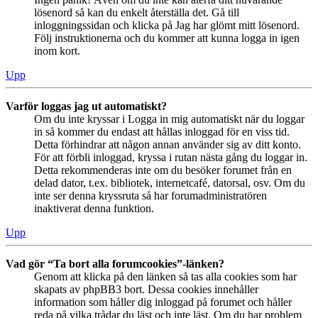
lösenord så kan du enkelt återställa det. Gå till
inloggningssidan och klicka på Jag har glömt mitt lösenord.
Följ instruktionerna och du kommer att kunna logga in igen
inom kort.
Upp
Varför loggas jag ut automatiskt?
Om du inte kryssar i Logga in mig automatiskt när du loggar
in så kommer du endast att hållas inloggad för en viss tid.
Detta förhindrar att någon annan använder sig av ditt konto.
För att förbli inloggad, kryssa i rutan nästa gång du loggar in.
Detta rekommenderas inte om du besöker forumet från en
delad dator, t.ex. bibliotek, internetcafé, datorsal, osv. Om du
inte ser denna kryssruta så har forumadministratören
inaktiverat denna funktion.
Upp
Vad gör “Ta bort alla forumcookies”-länken?
Genom att klicka på den länken så tas alla cookies som har
skapats av phpBB3 bort. Dessa cookies innehåller
information som håller dig inloggad på forumet och håller
reda på vilka trådar du läst och inte läst. Om du har problem