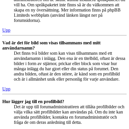
vill ha. Om språkpaketet inte finns så är du välkommen att
skapa en ny översättning. Mer information finns på phpBB
Limiteds webbplats (använd länken längst ner på
forumsidorna).
Upp
Vad är det för bild som visas tillsammans med mitt
användarnamn?
Det finns två bilder som kan visas tillsammans med ett
användarnamn i inlägg. Den ena är en titelbild, oftast är dessa
bilder i form av stjärnor, prickar eller block som visar hur
många inlägg du har gjort eller din status på forumet. Den
andra bilden, oftast är den större, är känd som en profilbild
och är i allmänhet unik eller personlig för varje användare.
Upp
Hur lägger jag till en profilbild?
Det är upp till forumadministratören att tillåta profilbilder och
välja vilka sätt profilbilder kan användas på. Om du inte kan
använda profilbilder, kontakta en forumadministratör och
fråga de om deras anledning till detta.