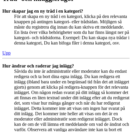
Hur skapar jag en ny tråd i en kategori?
För att skapa en ny tråd i en kategori, klicka på den relevanta
knappen på antingen kategori- eller trådsidan. Möjligen så
måste du registrera dig innan du kan skriva ett meddelande.
En lista över vilka behörigheter som du har finns längst ner på
kategori- och trådsidorna. Exempel: Du kan skapa nya trådar i
denna kategori, Du kan bifoga filer i denna kategori, osv.
Upp
Hur ändrar och raderar jag inlägg?
Såvida du inte är administratör eller moderator kan du endast
redigera och ta bort dina egna inlägg. Du kan redigera ett
inlägg (ibland bara under en begränsad tid från det att inlägget
gjorts) genom att klicka på redigera-knappen för det relevanta
inlägget. Om någon redan svarat på ditt inlägg så kommer det
att finnas en liten textrad under ditt inlägg efter att du redigerat
det, som visar hur många gånger och när du har redigerat
inlägget. Detta kommer inte att visas om ingen har svarat på
ditt inlägg. Det kommer inte heller att visas om det är en
moderator eller administratör som redigerat inlägget. Dock
kan de om de vill lämna ett meddelande om vad de ändrat och
varför. Observera att vanliga användare inte kan ta bort ett