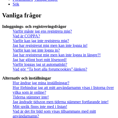
Sök
Vanliga frågor
Inloggnings- och registreringsfrågor
Varför måste jag ens registrera mig?
Vad är COPPA?
Varför kan jag inte registrera mig?
Jag har registrerat mig men kan inte logga in!
Varför kan jag inte logga in?
Jag har registrerat mig men kan inte logga in längre?!
Jag har glömt bort mitt lösenord!
Varför loggas jag ut automatiskt?
Vad gör “Ta bort alla forumcookies”-länken?
Alternativ och inställningar
Hur ändrar jag mina inställningar?
Hur förhindrar jag att mitt användarnamn visas i listorna över
vilka som är online?
Tiderna stämmer inte!
Jag ändrade tidszon men tiderna stämmer fortfarande inte!
Mitt språk finns inte med i listan!
Vad är det för bild som visas tillsammans med mitt
användarnamn?