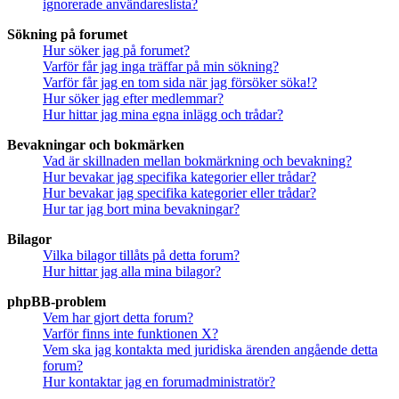
ignorerade användareslista?
Sökning på forumet
Hur söker jag på forumet?
Varför får jag inga träffar på min sökning?
Varför får jag en tom sida när jag försöker söka!?
Hur söker jag efter medlemmar?
Hur hittar jag mina egna inlägg och trådar?
Bevakningar och bokmärken
Vad är skillnaden mellan bokmärkning och bevakning?
Hur bevakar jag specifika kategorier eller trådar?
Hur bevakar jag specifika kategorier eller trådar?
Hur tar jag bort mina bevakningar?
Bilagor
Vilka bilagor tillåts på detta forum?
Hur hittar jag alla mina bilagor?
phpBB-problem
Vem har gjort detta forum?
Varför finns inte funktionen X?
Vem ska jag kontakta med juridiska ärenden angående detta
forum?
Hur kontaktar jag en forumadministratör?