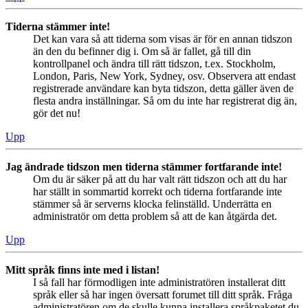
Tiderna stämmer inte!
Det kan vara så att tiderna som visas är för en annan tidszon
än den du befinner dig i. Om så är fallet, gå till din
kontrollpanel och ändra till rätt tidszon, t.ex. Stockholm,
London, Paris, New York, Sydney, osv. Observera att endast
registrerade användare kan byta tidszon, detta gäller även de
flesta andra inställningar. Så om du inte har registrerat dig än,
gör det nu!
Upp
Jag ändrade tidszon men tiderna stämmer fortfarande inte!
Om du är säker på att du har valt rätt tidszon och att du har
har ställt in sommartid korrekt och tiderna fortfarande inte
stämmer så är serverns klocka felinställd. Underrätta en
administratör om detta problem så att de kan åtgärda det.
Upp
Mitt språk finns inte med i listan!
I så fall har förmodligen inte administratören installerat ditt
språk eller så har ingen översatt forumet till ditt språk. Fråga
administratören om de skulle kunna installera språkpaketet du