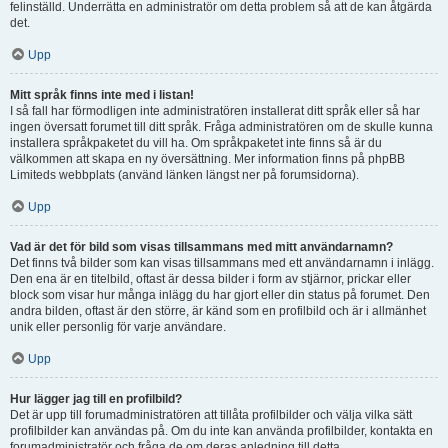
felinställd. Underrätta en administratör om detta problem så att de kan åtgärda
det.
Upp
Mitt språk finns inte med i listan!
I så fall har förmodligen inte administratören installerat ditt språk eller så har
ingen översatt forumet till ditt språk. Fråga administratören om de skulle kunna
installera språkpaketet du vill ha. Om språkpaketet inte finns så är du
välkommen att skapa en ny översättning. Mer information finns på phpBB
Limiteds webbplats (använd länken längst ner på forumsidorna).
Upp
Vad är det för bild som visas tillsammans med mitt användarnamn?
Det finns två bilder som kan visas tillsammans med ett användarnamn i inlägg.
Den ena är en titelbild, oftast är dessa bilder i form av stjärnor, prickar eller
block som visar hur många inlägg du har gjort eller din status på forumet. Den
andra bilden, oftast är den större, är känd som en profilbild och är i allmänhet
unik eller personlig för varje användare.
Upp
Hur lägger jag till en profilbild?
Det är upp till forumadministratören att tillåta profilbilder och välja vilka sätt
profilbilder kan användas på. Om du inte kan använda profilbilder, kontakta en
forumadministratör och fråga de om deras anledning till detta.