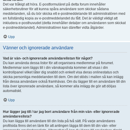
Det var tråkigt att höra. E-postformuläret på detta forum innehåller
säkerhetsrutiner för att kunna spåra användare som skickar sådana
meddelanden, så du bör skicka ett e-postmeddelande till administratören med
en fullständig kopia av e-postmeddelandet du fått. Det är väldigt viktigt att
inkludera e-posthuvudet (detta innehåller detaljer om användaren som skickat
e-postmeddelandet). Administratören kan därefter vidta åtgärder.
Upp
Vänner och ignorerade användare
Vad är vän- och ignorerade användarelistan för något?
Du kan använda dessa listor för att organisera medlemmar på forumet.
Medlemmar som läggs till i din vänskapslista kommer att visas i din
kontrollpanel vilket låter dig snabbt och enkelt visa deras onlinestatus och
skicka personliga meddelanden till dem. Om det stöds i mallen så kan inlägg
från dessa användare också framhävas. Om du lägger till en användare till din
lista över ignorerade användare, så kommer alla inlägg de gör att döljas
automatiskt.
Upp
Hur lägger jag till / tar jag bort användare från min vän- eller ignorerade
användareslista?
Du kan lägga till användare till din lista på två sätt. På varje användares
profilsida finns det en länk för att antingen lägga till dem till din vän- eller