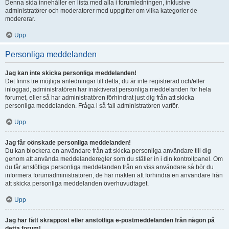
Denna sida innehåller en lista med alla i forumledningen, inklusive
administratörer och moderatorer med uppgifter om vilka kategorier de
modererar.
Upp
Personliga meddelanden
Jag kan inte skicka personliga meddelanden!
Det finns tre möjliga anledningar till detta; du är inte registrerad och/eller
inloggad, administratören har inaktiverat personliga meddelanden för hela
forumet, eller så har administratören förhindrat just dig från att skicka
personliga meddelanden. Fråga i så fall administratören varför.
Upp
Jag får oönskade personliga meddelanden!
Du kan blockera en användare från att skicka personliga användare till dig
genom att använda meddelanderegler som du ställer in i din kontrollpanel. Om
du får anstötliga personliga meddelanden från en viss användare så bör du
informera forumadministratören, de har makten att förhindra en användare från
att skicka personliga meddelanden överhuvudtaget.
Upp
Jag har fått skräppost eller anstötliga e-postmeddelanden från någon på
detta forum!