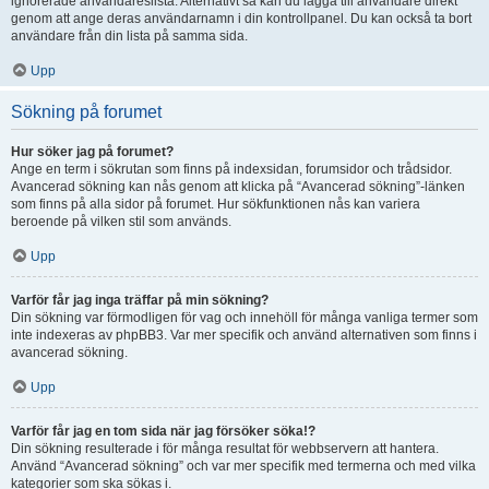
ignorerade användareslista. Alternativt så kan du lägga till användare direkt
genom att ange deras användarnamn i din kontrollpanel. Du kan också ta bort
användare från din lista på samma sida.
Upp
Sökning på forumet
Hur söker jag på forumet?
Ange en term i sökrutan som finns på indexsidan, forumsidor och trådsidor.
Avancerad sökning kan nås genom att klicka på “Avancerad sökning”-länken
som finns på alla sidor på forumet. Hur sökfunktionen nås kan variera
beroende på vilken stil som används.
Upp
Varför får jag inga träffar på min sökning?
Din sökning var förmodligen för vag och innehöll för många vanliga termer som
inte indexeras av phpBB3. Var mer specifik och använd alternativen som finns i
avancerad sökning.
Upp
Varför får jag en tom sida när jag försöker söka!?
Din sökning resulterade i för många resultat för webbservern att hantera.
Använd “Avancerad sökning” och var mer specifik med termerna och med vilka
kategorier som ska sökas i.