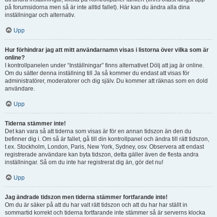
på forumsidorna men så är inte alltid fallet). Här kan du ändra alla dina
inställningar och alternativ.
Upp
Hur förhindrar jag att mitt användarnamn visas i listorna över vilka som är
online?
I kontrollpanelen under “Inställningar” finns alternativet Dölj att jag är online.
Om du sätter denna inställning till Ja så kommer du endast att visas för
administratörer, moderatorer och dig själv. Du kommer att räknas som en dold
användare.
Upp
Tiderna stämmer inte!
Det kan vara så att tiderna som visas är för en annan tidszon än den du
befinner dig i. Om så är fallet, gå till din kontrollpanel och ändra till rätt tidszon,
t.ex. Stockholm, London, Paris, New York, Sydney, osv. Observera att endast
registrerade användare kan byta tidszon, detta gäller även de flesta andra
inställningar. Så om du inte har registrerat dig än, gör det nu!
Upp
Jag ändrade tidszon men tiderna stämmer fortfarande inte!
Om du är säker på att du har valt rätt tidszon och att du har har ställt in
sommartid korrekt och tiderna fortfarande inte stämmer så är serverns klocka