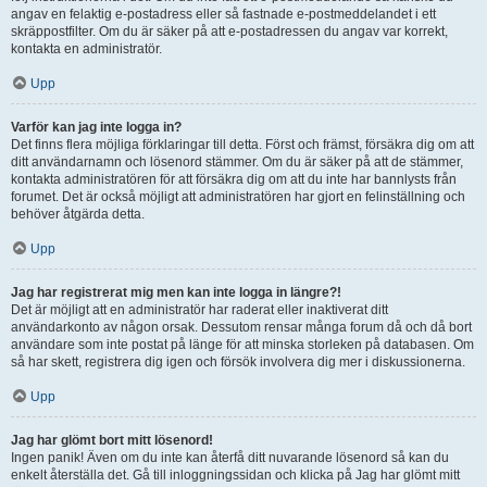
angav en felaktig e-postadress eller så fastnade e-postmeddelandet i ett
skräppostfilter. Om du är säker på att e-postadressen du angav var korrekt,
kontakta en administratör.
Upp
Varför kan jag inte logga in?
Det finns flera möjliga förklaringar till detta. Först och främst, försäkra dig om att
ditt användarnamn och lösenord stämmer. Om du är säker på att de stämmer,
kontakta administratören för att försäkra dig om att du inte har bannlysts från
forumet. Det är också möjligt att administratören har gjort en felinställning och
behöver åtgärda detta.
Upp
Jag har registrerat mig men kan inte logga in längre?!
Det är möjligt att en administratör har raderat eller inaktiverat ditt
användarkonto av någon orsak. Dessutom rensar många forum då och då bort
användare som inte postat på länge för att minska storleken på databasen. Om
så har skett, registrera dig igen och försök involvera dig mer i diskussionerna.
Upp
Jag har glömt bort mitt lösenord!
Ingen panik! Även om du inte kan återfå ditt nuvarande lösenord så kan du
enkelt återställa det. Gå till inloggningssidan och klicka på Jag har glömt mitt