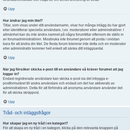
Upp
Hur ändrar jag min titel?
Titlar, som visas under ditt användarnamn, visar hur många inlägg du har gjort
eller identifierar speciella användare, t.ex. moderatorer eller administratörer. I
allmänhet kan du inte ändra namnet på några forumtitlar eftersom de ställs in
av forumadministratören. Missbruka inte forumet genom att posta i onödan
bara för att ändra din titel. De flesta forum tolererar inte detta och en moderator
eller administratör kommer helt enkelt att sänka ditt inläggsantal.
Upp
När jag försöker skicka e-post till en användare så kräver forumet att jag
loggar in?
Endast registrerade användare kan skicka e-post via det inbygga e-
postformuläret till andra användare och endast om det har aktiverats av
administratören. Detta för att förhindra att anonyma användare använder det
för att skicka skräppost.
Upp
Tråd- och inläggsfrågor
Hur skapar jag en ny tråd i en kategori?
För att skapa en ny tråd i en kategori, klicka på den relevanta knappen på