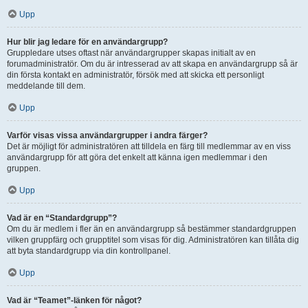
Upp
Hur blir jag ledare för en användargrupp?
Gruppledare utses oftast när användargrupper skapas initialt av en
forumadministratör. Om du är intresserad av att skapa en användargrupp så är
din första kontakt en administratör, försök med att skicka ett personligt
meddelande till dem.
Upp
Varför visas vissa användargrupper i andra färger?
Det är möjligt för administratören att tilldela en färg till medlemmar av en viss
användargrupp för att göra det enkelt att känna igen medlemmar i den
gruppen.
Upp
Vad är en “Standardgrupp”?
Om du är medlem i fler än en användargrupp så bestämmer standardgruppen
vilken gruppfärg och grupptitel som visas för dig. Administratören kan tillåta dig
att byta standardgrupp via din kontrollpanel.
Upp
Vad är “Teamet”-länken för något?