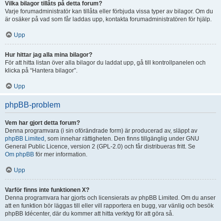
Vilka bilagor tillåts på detta forum?
Varje forumadministratör kan tillåta eller förbjuda vissa typer av bilagor. Om du
är osäker på vad som får laddas upp, kontakta forumadministratören för hjälp.
Upp
Hur hittar jag alla mina bilagor?
För att hitta listan över alla bilagor du laddat upp, gå till kontrollpanelen och
klicka på “Hantera bilagor”.
Upp
phpBB-problem
Vem har gjort detta forum?
Denna programvara (i sin oförändrade form) är producerad av, släppt av
phpBB Limited
, som innehar rättigheten. Den finns tillgänglig under GNU
General Public Licence, version 2 (GPL-2.0) och får distribueras fritt. Se
Om phpBB
för mer information.
Upp
Varför finns inte funktionen X?
Denna programvara har gjorts och licensierats av phpBB Limited. Om du anser
att en funktion bör läggas till eller vill rapportera en bugg, var vänlig och besök
phpBB Idécenter, där du kommer att hitta verktyg för att göra så.