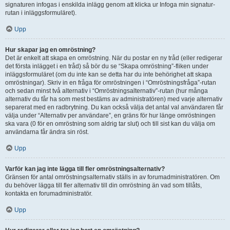
signaturen infogas i enskilda inlägg genom att klicka ur Infoga min signatur-
rutan i inläggsformuläret).
Upp
Hur skapar jag en omröstning?
Det är enkelt att skapa en omröstning. När du postar en ny tråd (eller redigerar
det första inlägget i en tråd) så bör du se “Skapa omröstning”-fliken under
inläggsformuläret (om du inte kan se detta har du inte behörighet att skapa
omröstningar). Skriv in en fråga för omröstningen i “Omröstningsfråga”-rutan
och sedan minst två alternativ i “Omröstningsalternativ”-rutan (hur många
alternativ du får ha som mest bestäms av administratören) med varje alternativ
separerat med en radbrytning. Du kan också välja det antal val användaren får
välja under “Alternativ per användare”, en gräns för hur länge omröstningen
ska vara (0 för en omröstning som aldrig tar slut) och till sist kan du välja om
användarna får ändra sin röst.
Upp
Varför kan jag inte lägga till fler omröstningsalternativ?
Gränsen för antal omröstningsalternativ ställs in av forumadministratören. Om
du behöver lägga till fler alternativ till din omröstning än vad som tillåts,
kontakta en forumadministratör.
Upp