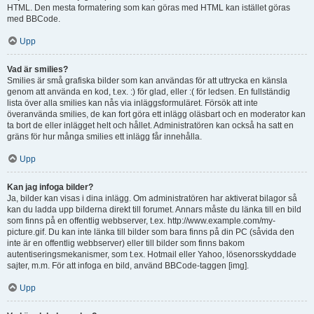
HTML. Den mesta formatering som kan göras med HTML kan istället göras
med BBCode.
Upp
Vad är smilies?
Smilies är små grafiska bilder som kan användas för att uttrycka en känsla
genom att använda en kod, t.ex. :) för glad, eller :( för ledsen. En fullständig
lista över alla smilies kan nås via inläggsformuläret. Försök att inte
överanvända smilies, de kan fort göra ett inlägg oläsbart och en moderator kan
ta bort de eller inlägget helt och hållet. Administratören kan också ha satt en
gräns för hur många smilies ett inlägg får innehålla.
Upp
Kan jag infoga bilder?
Ja, bilder kan visas i dina inlägg. Om administratören har aktiverat bilagor så
kan du ladda upp bilderna direkt till forumet. Annars måste du länka till en bild
som finns på en offentlig webbserver, t.ex. http://www.example.com/my-
picture.gif. Du kan inte länka till bilder som bara finns på din PC (såvida den
inte är en offentlig webbserver) eller till bilder som finns bakom
autentiseringsmekanismer, som t.ex. Hotmail eller Yahoo, lösenorsskyddade
sajter, m.m. För att infoga en bild, använd BBCode-taggen [img].
Upp