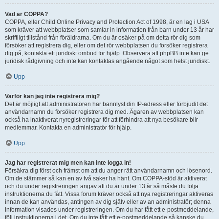
Vad är COPPA?
COPPA, eller Child Online Privacy and Protection Act of 1998, är en lag i USA
som kräver att webbplatser som samlar in information från barn under 13 år har
skriftligt tillstånd från föräldrarna. Om du är osäker på om detta rör dig som
försöker att registrera dig, eller om det rör webbplatsen du försöker registrera
dig på, kontakta ett juridiskt ombud för hjälp. Observera att phpBB inte kan ge
juridisk rådgivning och inte kan kontaktas angående något som helst juridiskt.
Upp
Varför kan jag inte registrera mig?
Det är möjligt att administratören har bannlyst din IP-adress eller förbjudit det
användarnamn du försöker registrera dig med. Ägaren av webbplatsen kan
också ha inaktiverat nyregistreringar för att förhindra att nya besökare blir
medlemmar. Kontakta en administratör för hjälp.
Upp
Jag har registrerat mig men kan inte logga in!
Försäkra dig först och främst om att du anger rätt användarnamn och lösenord.
Om de stämmer så kan en av två saker ha hänt. Om COPPA-stöd är aktiverat
och du under registreringen angav att du är under 13 år så måste du följa
instruktionerna du fått. Vissa forum kräver också att nya registreringar aktiveras
innan de kan användas, antingen av dig själv eller av an administratör; denna
information visades under registreringen. Om du har fått ett e-postmeddelande,
följ instruktionerna i det. Om du inte fått ett e-postmeddelande så kanske du