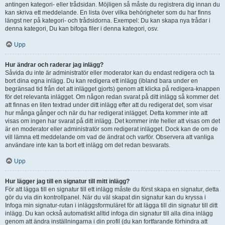
antingen kategori- eller trådsidan. Möjligen så måste du registrera dig innan du
kan skriva ett meddelande. En lista över vilka behörigheter som du har finns
längst ner på kategori- och trådsidorna. Exempel: Du kan skapa nya trådar i
denna kategori, Du kan bifoga filer i denna kategori, osv.
Upp
Hur ändrar och raderar jag inlägg?
Såvida du inte är administratör eller moderator kan du endast redigera och ta
bort dina egna inlägg. Du kan redigera ett inlägg (ibland bara under en
begränsad tid från det att inlägget gjorts) genom att klicka på redigera-knappen
för det relevanta inlägget. Om någon redan svarat på ditt inlägg så kommer det
att finnas en liten textrad under ditt inlägg efter att du redigerat det, som visar
hur många gånger och när du har redigerat inlägget. Detta kommer inte att
visas om ingen har svarat på ditt inlägg. Det kommer inte heller att visas om det
är en moderator eller administratör som redigerat inlägget. Dock kan de om de
vill lämna ett meddelande om vad de ändrat och varför. Observera att vanliga
användare inte kan ta bort ett inlägg om det redan besvarats.
Upp
Hur lägger jag till en signatur till mitt inlägg?
För att lägga till en signatur till ett inlägg måste du först skapa en signatur, detta
gör du via din kontrollpanel. När du väl skapat din signatur kan du kryssa i
Infoga min signatur-rutan i inläggsformuläret för att lägga till din signatur till ditt
inlägg. Du kan också automatiskt alltid infoga din signatur till alla dina inlägg
genom att ändra inställningarna i din profil (du kan fortfarande förhindra att