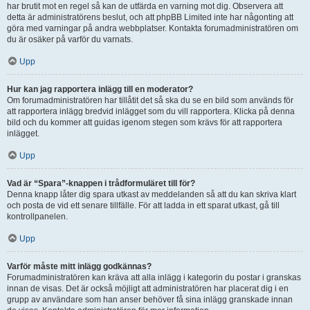
har brutit mot en regel så kan de utfärda en varning mot dig. Observera att
detta är administratörens beslut, och att phpBB Limited inte har någonting att
göra med varningar på andra webbplatser. Kontakta forumadministratören om
du är osäker på varför du varnats.
Upp
Hur kan jag rapportera inlägg till en moderator?
Om forumadministratören har tillåtit det så ska du se en bild som används för
att rapportera inlägg bredvid inlägget som du vill rapportera. Klicka på denna
bild och du kommer att guidas igenom stegen som krävs för att rapportera
inlägget.
Upp
Vad är “Spara”-knappen i trådformuläret till för?
Denna knapp låter dig spara utkast av meddelanden så att du kan skriva klart
och posta de vid ett senare tillfälle. För att ladda in ett sparat utkast, gå till
kontrollpanelen.
Upp
Varför måste mitt inlägg godkännas?
Forumadministratören kan kräva att alla inlägg i kategorin du postar i granskas
innan de visas. Det är också möjligt att administratören har placerat dig i en
grupp av användare som han anser behöver få sina inlägg granskade innan