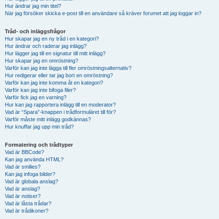
Hur ändrar jag min titel?
När jag försöker skicka e-post till en användare så kräver forumet att jag loggar in?
Tråd- och inläggsfrågor
Hur skapar jag en ny tråd i en kategori?
Hur ändrar och raderar jag inlägg?
Hur lägger jag till en signatur till mitt inlägg?
Hur skapar jag en omröstning?
Varför kan jag inte lägga till fler omröstningsalternativ?
Hur redigerar eller tar jag bort en omröstning?
Varför kan jag inte komma åt en kategori?
Varför kan jag inte bifoga filer?
Varför fick jag en varning?
Hur kan jag rapportera inlägg till en moderator?
Vad är “Spara”-knappen i trådformuläret till för?
Varför måste mitt inlägg godkännas?
Hur knuffar jag upp min tråd?
Formatering och trådtyper
Vad är BBCode?
Kan jag använda HTML?
Vad är smilies?
Kan jag infoga bilder?
Vad är globala anslag?
Vad är anslag?
Vad är notiser?
Vad är låsta trådar?
Vad är trådikoner?