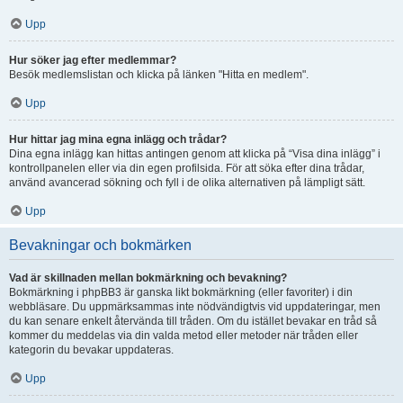
Upp
Hur söker jag efter medlemmar?
Besök medlemslistan och klicka på länken "Hitta en medlem".
Upp
Hur hittar jag mina egna inlägg och trådar?
Dina egna inlägg kan hittas antingen genom att klicka på “Visa dina inlägg” i
kontrollpanelen eller via din egen profilsida. För att söka efter dina trådar,
använd avancerad sökning och fyll i de olika alternativen på lämpligt sätt.
Upp
Bevakningar och bokmärken
Vad är skillnaden mellan bokmärkning och bevakning?
Bokmärkning i phpBB3 är ganska likt bokmärkning (eller favoriter) i din
webbläsare. Du uppmärksammas inte nödvändigtvis vid uppdateringar, men
du kan senare enkelt återvända till tråden. Om du istället bevakar en tråd så
kommer du meddelas via din valda metod eller metoder när tråden eller
kategorin du bevakar uppdateras.
Upp