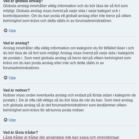
Vad är globala anslag?
Globala anslag innehåller viktig information och du bör läsa de så fort som
möjligt. Globala anslag visas överst på varje sida i varje kategori och i
kontrollpanelen. Om du kan posta ett globalt anslag eller inte beror på vilken
behörighet som krävs och detta ställs in av forumadministratören.
Upp
Vad är anslag?
Anslag innehåller ofta viktig information om kategorin du för tillfället läser i och
du bör läsa de så fort som möjligt. Anslag visas överst på varje sida i kategorin
de postats i. Som med globala anslag så beror det på vilken behörighet som
krävs om du kan posta anslag eller inte och detta ställs in av
forumadministratören.
Upp
Vad är notiser?
Notiser visas under eventuella anslag och endast på första sidan i kategorin de
postats i. De är ofta rätt viktiga så du bör läsa de när du kan. Som med anslag
och globala anslag så är det forumadministratören som bestämmer vilken
behörighet som krävs för att kunna posta notiser.
Upp
Vad är låsta trådar?
Låsta trådar är trådar där användare inte kan svara och omröstningar