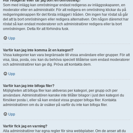
Hur redigerar eller tar jag bort en omröstning?
Som med inlägg kan omröstningar endast redigeras av inläggsskaparen, en
moderator eller en administratör. För att redigera en omröstning klickar du på
redigeringsknappen för det första inlägget i tråden. Om ingen har röstat så går
det att ta bort omröstningen eller redigera alternativen. Om någon däremot har
röstat så kan endast moderatorer och administratörer redigera eller ta bort
omröstningen. Detta för att förhindra fusk.
Upp
Varför kan jag inte komma åt en kategori?
Vissa kategorier kan vara begränsade till vissa användare eller grupper. För att
visa, läsa, posta, osv. kan du behöva speciell tillåtelse som endast moderatorer
och administratörer kan ge dig. Pröva att kontakta dem.
Upp
Varför kan jag inte bifoga filer?
Möjligheten att bifoga filer kan aktiveras per kategori, per grupp och per
användare. Administratören kanske inte tillåter bilagor i just den kategori du
försöker posta i, eller så kan endast vissa grupper bifoga filer. Kontakta
administratören om du är osäker på varför du inte kan bifoga filer.
Upp
Varför fick jag en varning?
Alla administratörer har egna regler för sina webbplatser. Om de anser att du