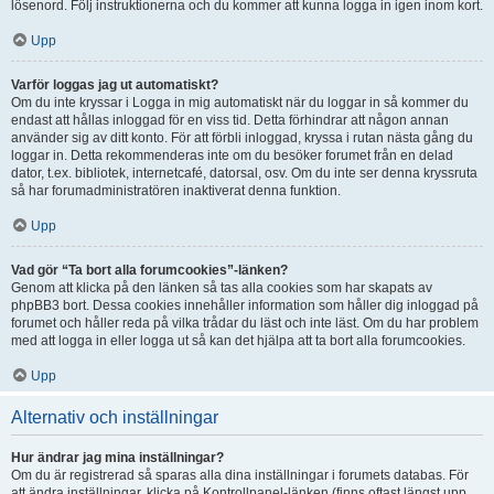
lösenord. Följ instruktionerna och du kommer att kunna logga in igen inom kort.
Upp
Varför loggas jag ut automatiskt?
Om du inte kryssar i Logga in mig automatiskt när du loggar in så kommer du
endast att hållas inloggad för en viss tid. Detta förhindrar att någon annan
använder sig av ditt konto. För att förbli inloggad, kryssa i rutan nästa gång du
loggar in. Detta rekommenderas inte om du besöker forumet från en delad
dator, t.ex. bibliotek, internetcafé, datorsal, osv. Om du inte ser denna kryssruta
så har forumadministratören inaktiverat denna funktion.
Upp
Vad gör “Ta bort alla forumcookies”-länken?
Genom att klicka på den länken så tas alla cookies som har skapats av
phpBB3 bort. Dessa cookies innehåller information som håller dig inloggad på
forumet och håller reda på vilka trådar du läst och inte läst. Om du har problem
med att logga in eller logga ut så kan det hjälpa att ta bort alla forumcookies.
Upp
Alternativ och inställningar
Hur ändrar jag mina inställningar?
Om du är registrerad så sparas alla dina inställningar i forumets databas. För
att ändra inställningar, klicka på Kontrollpanel-länken (finns oftast längst upp