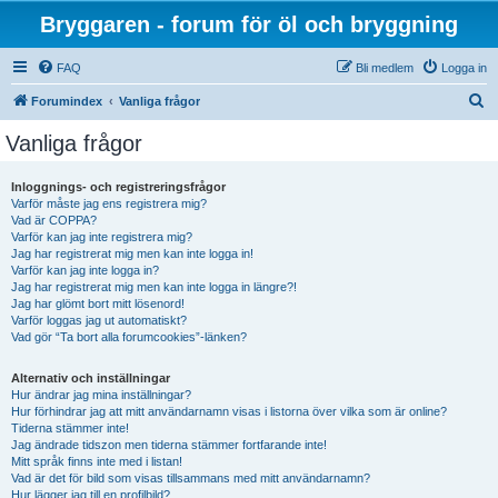
Bryggaren - forum för öl och bryggning
FAQ
Bli medlem
Logga in
S
Forumindex
Vanliga frågor
ö
Vanliga frågor
k
Inloggnings- och registreringsfrågor
Varför måste jag ens registrera mig?
Vad är COPPA?
Varför kan jag inte registrera mig?
Jag har registrerat mig men kan inte logga in!
Varför kan jag inte logga in?
Jag har registrerat mig men kan inte logga in längre?!
Jag har glömt bort mitt lösenord!
Varför loggas jag ut automatiskt?
Vad gör “Ta bort alla forumcookies”-länken?
Alternativ och inställningar
Hur ändrar jag mina inställningar?
Hur förhindrar jag att mitt användarnamn visas i listorna över vilka som är online?
Tiderna stämmer inte!
Jag ändrade tidszon men tiderna stämmer fortfarande inte!
Mitt språk finns inte med i listan!
Vad är det för bild som visas tillsammans med mitt användarnamn?
Hur lägger jag till en profilbild?