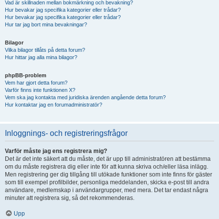
Vad är skillnaden mellan bokmärkning och bevakning?
Hur bevakar jag specifika kategorier eller trådar?
Hur bevakar jag specifika kategorier eller trådar?
Hur tar jag bort mina bevakningar?
Bilagor
Vilka bilagor tillåts på detta forum?
Hur hittar jag alla mina bilagor?
phpBB-problem
Vem har gjort detta forum?
Varför finns inte funktionen X?
Vem ska jag kontakta med juridiska ärenden angående detta forum?
Hur kontaktar jag en forumadministratör?
Inloggnings- och registreringsfrågor
Varför måste jag ens registrera mig?
Det är det inte säkert att du måste, det är upp till administratören att bestämma
om du måste registrera dig eller inte för att kunna skriva och/eller läsa inlägg.
Men registrering ger dig tillgång till utökade funktioner som inte finns för gäster
som till exempel profilbilder, personliga meddelanden, skicka e-post till andra
användare, medlemskap i användargrupper, med mera. Det tar endast några
minuter att registrera sig, så det rekommenderas.
Upp