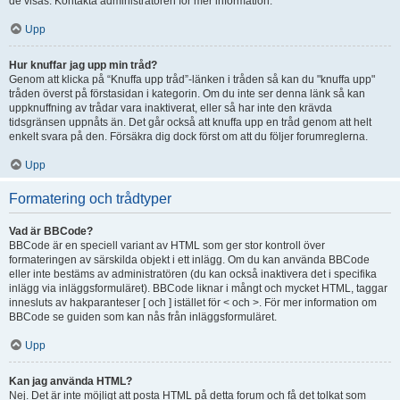
de visas. Kontakta administratören för mer information.
Upp
Hur knuffar jag upp min tråd?
Genom att klicka på “Knuffa upp tråd”-länken i tråden så kan du "knuffa upp"
tråden överst på förstasidan i kategorin. Om du inte ser denna länk så kan
uppknuffning av trådar vara inaktiverat, eller så har inte den krävda
tidsgränsen uppnåts än. Det går också att knuffa upp en tråd genom att helt
enkelt svara på den. Försäkra dig dock först om att du följer forumreglerna.
Upp
Formatering och trådtyper
Vad är BBCode?
BBCode är en speciell variant av HTML som ger stor kontroll över
formateringen av särskilda objekt i ett inlägg. Om du kan använda BBCode
eller inte bestäms av administratören (du kan också inaktivera det i specifika
inlägg via inläggsformuläret). BBCode liknar i mångt och mycket HTML, taggar
innesluts av hakparanteser [ och ] istället för < och >. För mer information om
BBCode se guiden som kan nås från inläggsformuläret.
Upp
Kan jag använda HTML?
Nej. Det är inte möjligt att posta HTML på detta forum och få det tolkat som