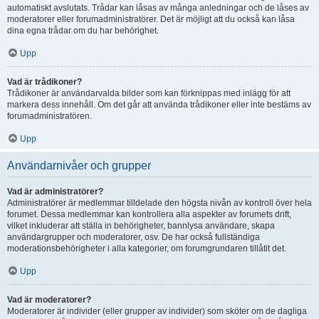
automatiskt avslutats. Trådar kan låsas av många anledningar och de låses av
moderatorer eller forumadministratörer. Det är möjligt att du också kan låsa
dina egna trådar om du har behörighet.
Upp
Vad är trådikoner?
Trådikoner är användarvalda bilder som kan förknippas med inlägg för att
markera dess innehåll. Om det går att använda trådikoner eller inte bestäms av
forumadministratören.
Upp
Användarnivåer och grupper
Vad är administratörer?
Administratörer är medlemmar tilldelade den högsta nivån av kontroll över hela
forumet. Dessa medlemmar kan kontrollera alla aspekter av forumets drift,
vilket inkluderar att ställa in behörigheter, bannlysa användare, skapa
användargrupper och moderatorer, osv. De har också fullständiga
moderationsbehörigheter i alla kategorier, om forumgrundaren tillåtit det.
Upp
Vad är moderatorer?
Moderatorer är individer (eller grupper av individer) som sköter om de dagliga