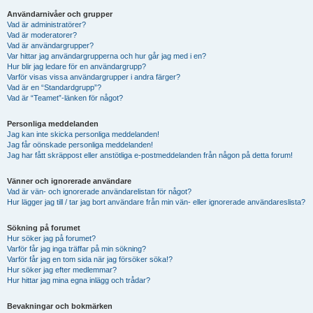
Användarnivåer och grupper
Vad är administratörer?
Vad är moderatorer?
Vad är användargrupper?
Var hittar jag användargrupperna och hur går jag med i en?
Hur blir jag ledare för en användargrupp?
Varför visas vissa användargrupper i andra färger?
Vad är en “Standardgrupp”?
Vad är “Teamet”-länken för något?
Personliga meddelanden
Jag kan inte skicka personliga meddelanden!
Jag får oönskade personliga meddelanden!
Jag har fått skräppost eller anstötliga e-postmeddelanden från någon på detta forum!
Vänner och ignorerade användare
Vad är vän- och ignorerade användarelistan för något?
Hur lägger jag till / tar jag bort användare från min vän- eller ignorerade användareslista?
Sökning på forumet
Hur söker jag på forumet?
Varför får jag inga träffar på min sökning?
Varför får jag en tom sida när jag försöker söka!?
Hur söker jag efter medlemmar?
Hur hittar jag mina egna inlägg och trådar?
Bevakningar och bokmärken