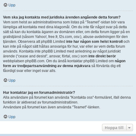
Upp
Vem ska jag kontakta med juridiska ärenden angående detta forum?
Vem som helst av administratörerna som listas på “Teamet”-sidan bör vara
lämpliga att kontakta med dina klagomål. Om du inte får något svar på detta
sätt så kan du kontakta ägaren av domänen eller, om detta forum ligger på en
gratistjänst (såsom Yahoo!, free.fr, f2s.com, osv.), abuse-avdelningen för den
tjänsten. Observera att phpBB Limited
inte har någon som helst kontroll
och
kan inte på något sätt hållas ansvariga för hur, var eller av vem detta forum
används. Kontakta inte phpBB Limited med anledning av något juridiskt
ärende (“cease and desist”, ansvar, förtal, osv.) som
inte direkt berör
webbplatsen phpBB.com. Om du ändå kontaktar phpBB Limited om
någon
form av tredjepartsanvändning av denna mjukvara
så förvänta dig ett
fåordigt svar eller inget svar alls.
Upp
Hur kontaktar jag en forumadministratör?
Alla användare på forumet kan använda "Kontakta oss"-formuläret, ifall denna
funktion är aktiverad av forumadministratören.
Användare på forumet kan även använda "Teamet"-länken.
Upp
Hoppa till