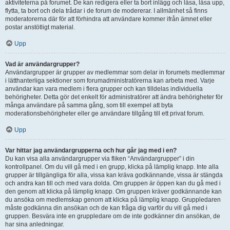
aktiviteterna på forumet. De kan redigera eller ta bort inlägg och låsa, låsa upp,
flytta, ta bort och dela trådar i de forum de modererar. I allmänhet så finns
moderatorerna där för att förhindra att användare kommer ifrån ämnet eller
postar anstötligt material.
Upp
Vad är användargrupper?
Användargrupper är grupper av medlemmar som delar in forumets medlemmar
i lätthanterliga sektioner som forumadministratörerna kan arbeta med. Varje
användar kan vara medlem i flera grupper och kan tilldelas individuella
behörigheter. Detta gör det enkelt för administratörer att ändra behörigheter för
många användare på samma gång, som till exempel att byta
moderationsbehörigheter eller ge användare tillgång till ett privat forum.
Upp
Var hittar jag användargrupperna och hur går jag med i en?
Du kan visa alla användargrupper via fliken “Användargrupper” i din
kontrollpanel. Om du vill gå med i en grupp, klicka på lämplig knapp. Inte alla
grupper är tillgängliga för alla, vissa kan kräva godkännande, vissa är stängda
och andra kan till och med vara dolda. Om gruppen är öppen kan du gå med i
den genom att klicka på lämplig knapp. Om gruppen kräver godkännande kan
du ansöka om medlemskap genom att klicka på lämplig knapp. Gruppledaren
måste godkänna din ansökan och de kan fråga dig varför du vill gå med i
gruppen. Besvära inte en gruppledare om de inte godkänner din ansökan, de
har sina anledningar.