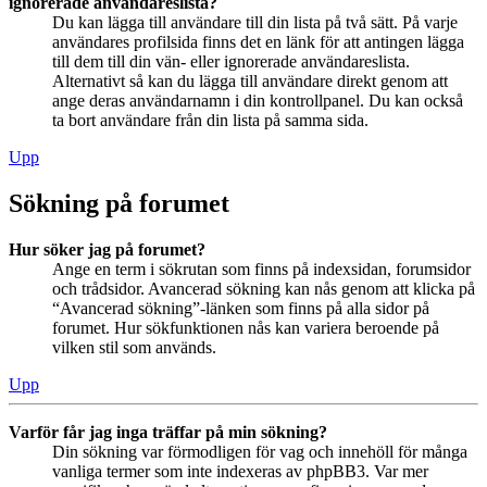
ignorerade användareslista?
Du kan lägga till användare till din lista på två sätt. På varje
användares profilsida finns det en länk för att antingen lägga
till dem till din vän- eller ignorerade användareslista.
Alternativt så kan du lägga till användare direkt genom att
ange deras användarnamn i din kontrollpanel. Du kan också
ta bort användare från din lista på samma sida.
Upp
Sökning på forumet
Hur söker jag på forumet?
Ange en term i sökrutan som finns på indexsidan, forumsidor
och trådsidor. Avancerad sökning kan nås genom att klicka på
“Avancerad sökning”-länken som finns på alla sidor på
forumet. Hur sökfunktionen nås kan variera beroende på
vilken stil som används.
Upp
Varför får jag inga träffar på min sökning?
Din sökning var förmodligen för vag och innehöll för många
vanliga termer som inte indexeras av phpBB3. Var mer