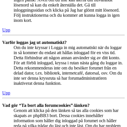
lösenord så kan du enkelt återställa det. Gå till
inloggningssidan och klicka på Jag har glömt mitt lösenord.
Följ instruktionerna och du kommer att kunna logga in igen
inom kort.
Upp
Varför loggas jag ut automatiskt?
Om du inte kryssar i Logga in mig automatiskt när du loggar
in så kommer du endast att hållas inloggad för en viss tid.
Detta förhindrar att någon annan använder sig av ditt konto.
För att förbli inloggad, kryssa i rutan nästa gång du loggar in.
Detta rekommenderas inte om du besöker forumet från en
delad dator, t.ex. bibliotek, internetcafé, datorsal, osv. Om du
inte ser denna kryssruta så har forumadministratören
inaktiverat denna funktion.
Upp
Vad gör “Ta bort alla forumcookies”-länken?
Genom att klicka på den länken så tas alla cookies som har
skapats av phpBB3 bort. Dessa cookies innehåller
information som håller dig inloggad på forumet och håller
reda på vilka trådar du läst och inte läst. Om du har problem