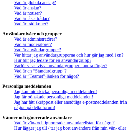
Vad är globala anslag?
Vad är anslag?
Vad är notiser?
Vad är låsta trådar?
Vad är trådikoner?
Användarnivåer och grupper
Vad är administratörer?
Vad är moderatorer?
Vad är användargrupper?
Var hittar jag användargrupperna och hur går jag med i en?
Hur blir jag ledare för en användargrupp?
Varför visas vissa användargrupper i andra färger?
Vad är en “Standardgrupp”?
Vad är “Teamet”-länken för något?
Personliga meddelanden
Jag kan inte skicka personliga meddelanden!
Jag får oönskade personliga meddelanden!
Jag har fått skräppost eller anstötliga e-postmeddelanden från
någon på detta forum!
Vänner och ignorerade användare
Vad är vän- och ignorerade användarelistan för något?
Hur lägger jag till / tar jag bort användare från min vän- eller