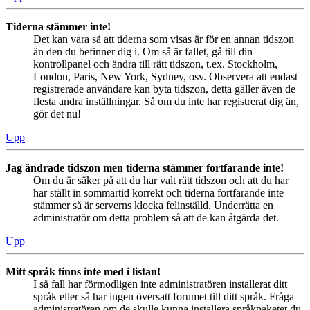
Tiderna stämmer inte!
Det kan vara så att tiderna som visas är för en annan tidszon
än den du befinner dig i. Om så är fallet, gå till din
kontrollpanel och ändra till rätt tidszon, t.ex. Stockholm,
London, Paris, New York, Sydney, osv. Observera att endast
registrerade användare kan byta tidszon, detta gäller även de
flesta andra inställningar. Så om du inte har registrerat dig än,
gör det nu!
Upp
Jag ändrade tidszon men tiderna stämmer fortfarande inte!
Om du är säker på att du har valt rätt tidszon och att du har
har ställt in sommartid korrekt och tiderna fortfarande inte
stämmer så är serverns klocka felinställd. Underrätta en
administratör om detta problem så att de kan åtgärda det.
Upp
Mitt språk finns inte med i listan!
I så fall har förmodligen inte administratören installerat ditt
språk eller så har ingen översatt forumet till ditt språk. Fråga
administratören om de skulle kunna installera språkpaketet du