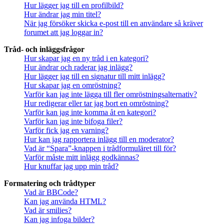
Hur lägger jag till en profilbild?
Hur ändrar jag min titel?
När jag försöker skicka e-post till en användare så kräver
forumet att jag loggar in?
Tråd- och inläggsfrågor
Hur skapar jag en ny tråd i en kategori?
Hur ändrar och raderar jag inlägg?
Hur lägger jag till en signatur till mitt inlägg?
Hur skapar jag en omröstning?
Varför kan jag inte lägga till fler omröstningsalternativ?
Hur redigerar eller tar jag bort en omröstning?
Varför kan jag inte komma åt en kategori?
Varför kan jag inte bifoga filer?
Varför fick jag en varning?
Hur kan jag rapportera inlägg till en moderator?
Vad är “Spara”-knappen i trådformuläret till för?
Varför måste mitt inlägg godkännas?
Hur knuffar jag upp min tråd?
Formatering och trådtyper
Vad är BBCode?
Kan jag använda HTML?
Vad är smilies?
Kan jag infoga bilder?