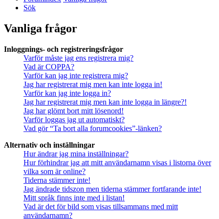
Sök
Vanliga frågor
Inloggnings- och registreringsfrågor
Varför måste jag ens registrera mig?
Vad är COPPA?
Varför kan jag inte registrera mig?
Jag har registrerat mig men kan inte logga in!
Varför kan jag inte logga in?
Jag har registrerat mig men kan inte logga in längre?!
Jag har glömt bort mitt lösenord!
Varför loggas jag ut automatiskt?
Vad gör “Ta bort alla forumcookies”-länken?
Alternativ och inställningar
Hur ändrar jag mina inställningar?
Hur förhindrar jag att mitt användarnamn visas i listorna över
vilka som är online?
Tiderna stämmer inte!
Jag ändrade tidszon men tiderna stämmer fortfarande inte!
Mitt språk finns inte med i listan!
Vad är det för bild som visas tillsammans med mitt
användarnamn?