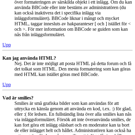
över formateringen av särskilda objekt i ett inlägg. Om du kan
använda BBCode eller inte bestäms av administratören (du
kan också inaktivera det i specifika inlägg via
inläggsformuläret). BBCode liknar i mångt och mycket
HTML, taggar innesluts av hakparanteser [ och ] istället för <
och >. För mer information om BBCode se guiden som kan
nås från inläggsformuläret.
Upp
Kan jag använda HTML?
Nej. Det är inte möjligt att posta HTML på detta forum och få
det tolkat som HTML. Den mesta formatering som kan göras
med HTML kan istället göras med BBCode.
Upp
Vad är smilies?
Smilies är små grafiska bilder som kan användas för att
uttrycka en känsla genom att använda en kod, t.ex. :) för glad,
eller :( för ledsen. En fullständig lista över alla smilies kan nås
via inläggsformuläret. Försök att inte överanvända smilies, de
kan fort göra ett inlägg oläsbart och en moderator kan ta bort
de eller inlägget helt och hållet. Administratören kan också ha