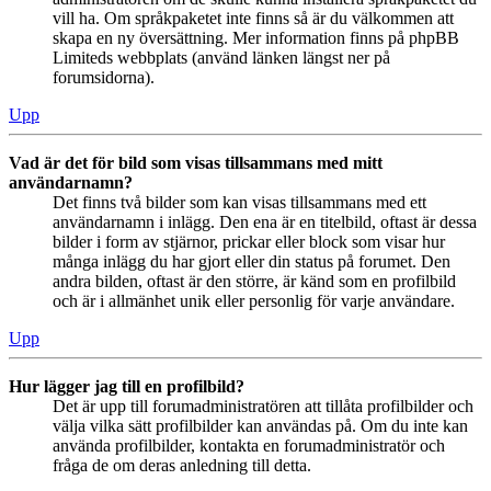
vill ha. Om språkpaketet inte finns så är du välkommen att
skapa en ny översättning. Mer information finns på phpBB
Limiteds webbplats (använd länken längst ner på
forumsidorna).
Upp
Vad är det för bild som visas tillsammans med mitt
användarnamn?
Det finns två bilder som kan visas tillsammans med ett
användarnamn i inlägg. Den ena är en titelbild, oftast är dessa
bilder i form av stjärnor, prickar eller block som visar hur
många inlägg du har gjort eller din status på forumet. Den
andra bilden, oftast är den större, är känd som en profilbild
och är i allmänhet unik eller personlig för varje användare.
Upp
Hur lägger jag till en profilbild?
Det är upp till forumadministratören att tillåta profilbilder och
välja vilka sätt profilbilder kan användas på. Om du inte kan
använda profilbilder, kontakta en forumadministratör och
fråga de om deras anledning till detta.