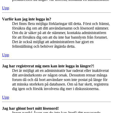
Upp
Varför kan jag inte logga in?
Det finns flera möjliga förklaringar till detta. Först och främst,
försäkra dig om att ditt användarnamn och lösenord stämmer.
Om du är säker på att de stämmer, kontakta administratören
för att försäkra dig om att du inte har bannlysts från forumet.
Det är också möjligt att administratören har gjort en
felinställning och behöver åtgärda detta.
Upp
Jag har registrerat mig men kan inte logga in längre?!
Det är möjligt att en administratör har raderat eller inaktiverat
ditt användarkonto av någon orsak. Dessutom rensar många
forum då och då bort användare som inte postat på länge för
att minska storleken på databasen. Om så har skett, registrera
dig igen och försök involvera dig mer i diskussionerna.
Upp
Jag har glömt bort mitt lösenord!
Ingen panik! Även om du inte kan återfå ditt nuvarande