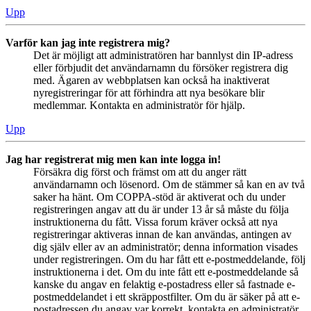
Upp
Varför kan jag inte registrera mig?
Det är möjligt att administratören har bannlyst din IP-adress
eller förbjudit det användarnamn du försöker registrera dig
med. Ägaren av webbplatsen kan också ha inaktiverat
nyregistreringar för att förhindra att nya besökare blir
medlemmar. Kontakta en administratör för hjälp.
Upp
Jag har registrerat mig men kan inte logga in!
Försäkra dig först och främst om att du anger rätt
användarnamn och lösenord. Om de stämmer så kan en av två
saker ha hänt. Om COPPA-stöd är aktiverat och du under
registreringen angav att du är under 13 år så måste du följa
instruktionerna du fått. Vissa forum kräver också att nya
registreringar aktiveras innan de kan användas, antingen av
dig själv eller av an administratör; denna information visades
under registreringen. Om du har fått ett e-postmeddelande, följ
instruktionerna i det. Om du inte fått ett e-postmeddelande så
kanske du angav en felaktig e-postadress eller så fastnade e-
postmeddelandet i ett skräppostfilter. Om du är säker på att e-
postadressen du angav var korrekt, kontakta en administratör.