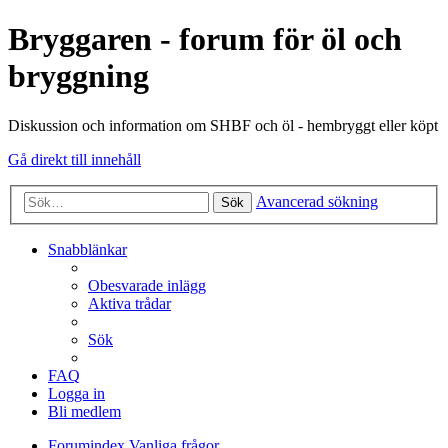
Bryggaren - forum för öl och
bryggning
Diskussion och information om SHBF och öl - hembryggt eller köpt
Gå direkt till innehåll
Avancerad sökning
Sök
Snabblänkar
Obesvarade inlägg
Aktiva trådar
Sök
FAQ
Logga in
Bli medlem
Forumindex
Vanliga frågor