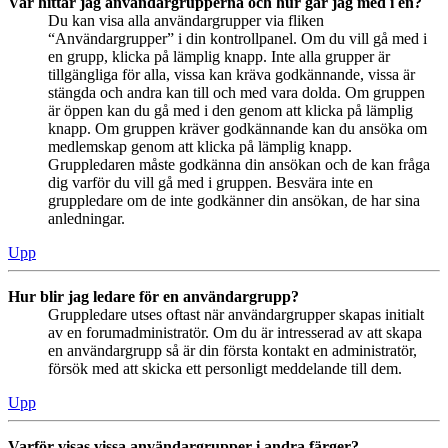
Var hittar jag användargrupperna och hur går jag med i en?
Du kan visa alla användargrupper via fliken
“Användargrupper” i din kontrollpanel. Om du vill gå med i
en grupp, klicka på lämplig knapp. Inte alla grupper är
tillgängliga för alla, vissa kan kräva godkännande, vissa är
stängda och andra kan till och med vara dolda. Om gruppen
är öppen kan du gå med i den genom att klicka på lämplig
knapp. Om gruppen kräver godkännande kan du ansöka om
medlemskap genom att klicka på lämplig knapp.
Gruppledaren måste godkänna din ansökan och de kan fråga
dig varför du vill gå med i gruppen. Besvära inte en
gruppledare om de inte godkänner din ansökan, de har sina
anledningar.
Upp
Hur blir jag ledare för en användargrupp?
Gruppledare utses oftast när användargrupper skapas initialt
av en forumadministratör. Om du är intresserad av att skapa
en användargrupp så är din första kontakt en administratör,
försök med att skicka ett personligt meddelande till dem.
Upp
Varför visas vissa användargrupper i andra färger?