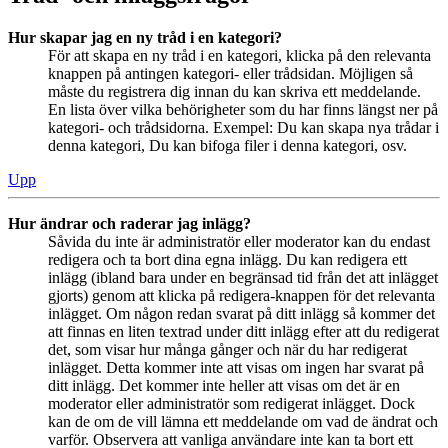
Hur skapar jag en ny tråd i en kategori?
För att skapa en ny tråd i en kategori, klicka på den relevanta
knappen på antingen kategori- eller trådsidan. Möjligen så
måste du registrera dig innan du kan skriva ett meddelande.
En lista över vilka behörigheter som du har finns längst ner på
kategori- och trådsidorna. Exempel: Du kan skapa nya trådar i
denna kategori, Du kan bifoga filer i denna kategori, osv.
Upp
Hur ändrar och raderar jag inlägg?
Såvida du inte är administratör eller moderator kan du endast
redigera och ta bort dina egna inlägg. Du kan redigera ett
inlägg (ibland bara under en begränsad tid från det att inlägget
gjorts) genom att klicka på redigera-knappen för det relevanta
inlägget. Om någon redan svarat på ditt inlägg så kommer det
att finnas en liten textrad under ditt inlägg efter att du redigerat
det, som visar hur många gånger och när du har redigerat
inlägget. Detta kommer inte att visas om ingen har svarat på
ditt inlägg. Det kommer inte heller att visas om det är en
moderator eller administratör som redigerat inlägget. Dock
kan de om de vill lämna ett meddelande om vad de ändrat och
varför. Observera att vanliga användare inte kan ta bort ett