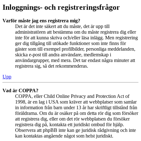
Inloggnings- och registreringsfrågor
Varför måste jag ens registrera mig?
Det är det inte säkert att du måste, det är upp till
administratören att bestämma om du måste registrera dig eller
inte för att kunna skriva och/eller läsa inlägg. Men registrering
ger dig tillgång till utökade funktioner som inte finns för
gäster som till exempel profilbilder, personliga meddelanden,
skicka e-post till andra användare, medlemskap i
användargrupper, med mera. Det tar endast några minuter att
registrera sig, så det rekommenderas.
Upp
Vad är COPPA?
COPPA, eller Child Online Privacy and Protection Act of
1998, är en lag i USA som kräver att webbplatser som samlar
in information från barn under 13 år har skriftligt tillstånd från
föräldrarna. Om du är osäker på om detta rör dig som försöker
att registrera dig, eller om det rör webbplatsen du försöker
registrera dig på, kontakta ett juridiskt ombud för hjälp.
Observera att phpBB inte kan ge juridisk rådgivning och inte
kan kontaktas angående något som helst juridiskt.