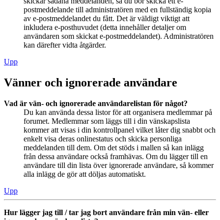
skickar sådana meddelanden, så du bör skicka ett e-
postmeddelande till administratören med en fullständig kopia
av e-postmeddelandet du fått. Det är väldigt viktigt att
inkludera e-posthuvudet (detta innehåller detaljer om
användaren som skickat e-postmeddelandet). Administratören
kan därefter vidta åtgärder.
Upp
Vänner och ignorerade användare
Vad är vän- och ignorerade användarelistan för något?
Du kan använda dessa listor för att organisera medlemmar på
forumet. Medlemmar som läggs till i din vänskapslista
kommer att visas i din kontrollpanel vilket låter dig snabbt och
enkelt visa deras onlinestatus och skicka personliga
meddelanden till dem. Om det stöds i mallen så kan inlägg
från dessa användare också framhävas. Om du lägger till en
användare till din lista över ignorerade användare, så kommer
alla inlägg de gör att döljas automatiskt.
Upp
Hur lägger jag till / tar jag bort användare från min vän- eller