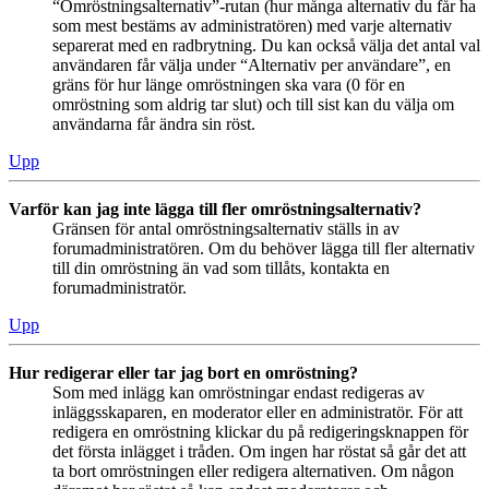
“Omröstningsalternativ”-rutan (hur många alternativ du får ha
som mest bestäms av administratören) med varje alternativ
separerat med en radbrytning. Du kan också välja det antal val
användaren får välja under “Alternativ per användare”, en
gräns för hur länge omröstningen ska vara (0 för en
omröstning som aldrig tar slut) och till sist kan du välja om
användarna får ändra sin röst.
Upp
Varför kan jag inte lägga till fler omröstningsalternativ?
Gränsen för antal omröstningsalternativ ställs in av
forumadministratören. Om du behöver lägga till fler alternativ
till din omröstning än vad som tillåts, kontakta en
forumadministratör.
Upp
Hur redigerar eller tar jag bort en omröstning?
Som med inlägg kan omröstningar endast redigeras av
inläggsskaparen, en moderator eller en administratör. För att
redigera en omröstning klickar du på redigeringsknappen för
det första inlägget i tråden. Om ingen har röstat så går det att
ta bort omröstningen eller redigera alternativen. Om någon