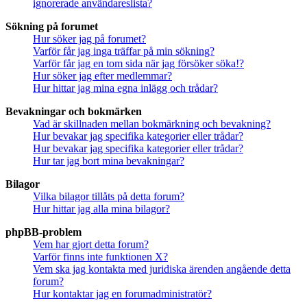
ignorerade användareslista?
Sökning på forumet
Hur söker jag på forumet?
Varför får jag inga träffar på min sökning?
Varför får jag en tom sida när jag försöker söka!?
Hur söker jag efter medlemmar?
Hur hittar jag mina egna inlägg och trådar?
Bevakningar och bokmärken
Vad är skillnaden mellan bokmärkning och bevakning?
Hur bevakar jag specifika kategorier eller trådar?
Hur bevakar jag specifika kategorier eller trådar?
Hur tar jag bort mina bevakningar?
Bilagor
Vilka bilagor tillåts på detta forum?
Hur hittar jag alla mina bilagor?
phpBB-problem
Vem har gjort detta forum?
Varför finns inte funktionen X?
Vem ska jag kontakta med juridiska ärenden angående detta
forum?
Hur kontaktar jag en forumadministratör?