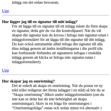
inlägg om det redan besvarats.
Upp
Hur lägger jag till en signatur till mitt inlägg?
För att lägga till en signatur till ett inlägg måste du först skapa
en signatur, detta gör du via din kontrollpanel. När du väl
skapat din signatur kan du kryssa i Infoga min signatur-rutan i
inläggsformuläret för att lägga till din signatur till ditt inlägg.
Du kan också automatiskt alltid infoga din signatur till alla
dina inlägg genom att ändra inställningarna i din profil (du
kan fortfarande förhindra att signaturen infogas i enskilda
inlägg genom att klicka ur Infoga min signatur-rutan i
inläggsformuläret).
Upp
Hur skapar jag en omröstning?
Det är enkelt att skapa en omröstning. När du postar en ny
tråd (eller redigerar det första inlägget i en tråd) så bör du se
“Skapa omröstning”-fliken under inläggsformuläret (om du
inte kan se detta har du inte behörighet att skapa
omröstningar). Skriv in en fråga för omröstningen i
“Omröstningsfråga”-rutan och sedan minst två alternativ i