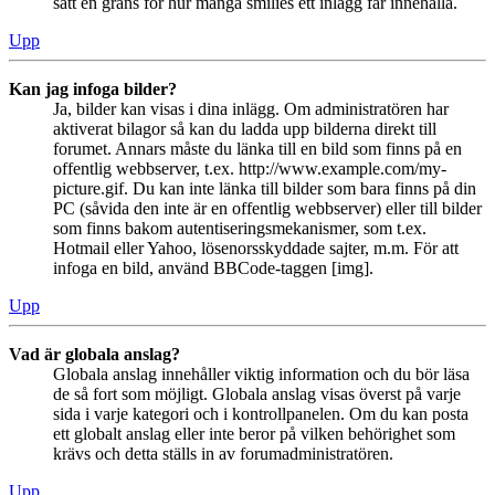
satt en gräns för hur många smilies ett inlägg får innehålla.
Upp
Kan jag infoga bilder?
Ja, bilder kan visas i dina inlägg. Om administratören har
aktiverat bilagor så kan du ladda upp bilderna direkt till
forumet. Annars måste du länka till en bild som finns på en
offentlig webbserver, t.ex. http://www.example.com/my-
picture.gif. Du kan inte länka till bilder som bara finns på din
PC (såvida den inte är en offentlig webbserver) eller till bilder
som finns bakom autentiseringsmekanismer, som t.ex.
Hotmail eller Yahoo, lösenorsskyddade sajter, m.m. För att
infoga en bild, använd BBCode-taggen [img].
Upp
Vad är globala anslag?
Globala anslag innehåller viktig information och du bör läsa
de så fort som möjligt. Globala anslag visas överst på varje
sida i varje kategori och i kontrollpanelen. Om du kan posta
ett globalt anslag eller inte beror på vilken behörighet som
krävs och detta ställs in av forumadministratören.
Upp