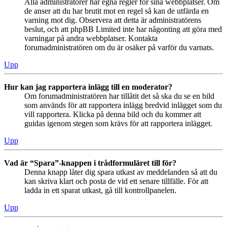
Alla administratörer har egna regler för sina webbplatser. Om
de anser att du har brutit mot en regel så kan de utfärda en
varning mot dig. Observera att detta är administratörens
beslut, och att phpBB Limited inte har någonting att göra med
varningar på andra webbplatser. Kontakta
forumadministratören om du är osäker på varför du varnats.
Upp
Hur kan jag rapportera inlägg till en moderator?
Om forumadministratören har tillåtit det så ska du se en bild
som används för att rapportera inlägg bredvid inlägget som du
vill rapportera. Klicka på denna bild och du kommer att
guidas igenom stegen som krävs för att rapportera inlägget.
Upp
Vad är “Spara”-knappen i trådformuläret till för?
Denna knapp låter dig spara utkast av meddelanden så att du
kan skriva klart och posta de vid ett senare tillfälle. För att
ladda in ett sparat utkast, gå till kontrollpanelen.
Upp