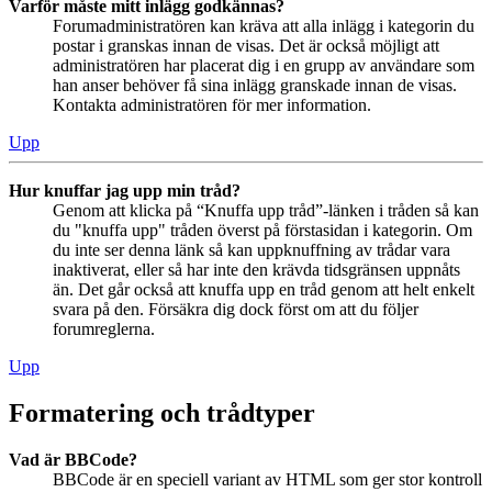
Varför måste mitt inlägg godkännas?
Forumadministratören kan kräva att alla inlägg i kategorin du
postar i granskas innan de visas. Det är också möjligt att
administratören har placerat dig i en grupp av användare som
han anser behöver få sina inlägg granskade innan de visas.
Kontakta administratören för mer information.
Upp
Hur knuffar jag upp min tråd?
Genom att klicka på “Knuffa upp tråd”-länken i tråden så kan
du "knuffa upp" tråden överst på förstasidan i kategorin. Om
du inte ser denna länk så kan uppknuffning av trådar vara
inaktiverat, eller så har inte den krävda tidsgränsen uppnåts
än. Det går också att knuffa upp en tråd genom att helt enkelt
svara på den. Försäkra dig dock först om att du följer
forumreglerna.
Upp
Formatering och trådtyper
Vad är BBCode?
BBCode är en speciell variant av HTML som ger stor kontroll