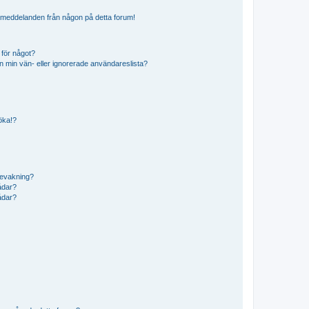
ostmeddelanden från någon på detta forum!
 för något?
från min vän- eller ignorerade användareslista?
söka!?
bevakning?
rådar?
rådar?