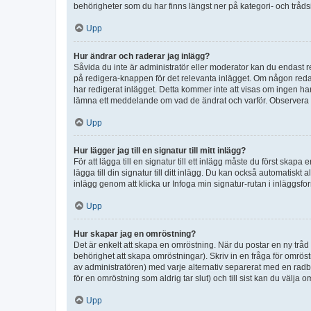
behörigheter som du har finns längst ner på kategori- och tråds
Upp
Hur ändrar och raderar jag inlägg?
Såvida du inte är administratör eller moderator kan du endast re
på redigera-knappen för det relevanta inlägget. Om någon redan 
har redigerat inlägget. Detta kommer inte att visas om ingen har
lämna ett meddelande om vad de ändrat och varför. Observera at
Upp
Hur lägger jag till en signatur till mitt inlägg?
För att lägga till en signatur till ett inlägg måste du först skapa
lägga till din signatur till ditt inlägg. Du kan också automatiskt 
inlägg genom att klicka ur Infoga min signatur-rutan i inläggsfor
Upp
Hur skapar jag en omröstning?
Det är enkelt att skapa en omröstning. När du postar en ny tråd 
behörighet att skapa omröstningar). Skriv in en fråga för omrös
av administratören) med varje alternativ separerat med en radb
för en omröstning som aldrig tar slut) och till sist kan du välja 
Upp