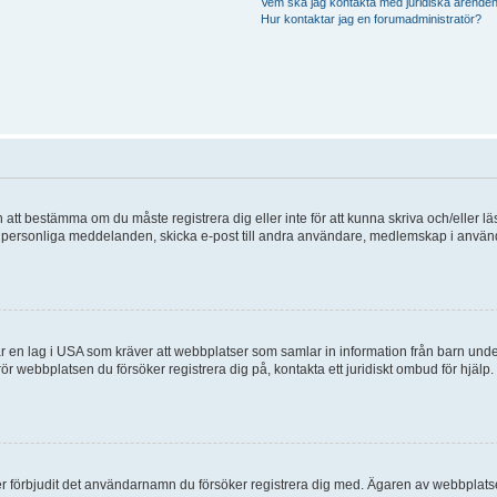
Vem ska jag kontakta med juridiska ärende
Hur kontaktar jag en forumadministratör?
en att bestämma om du måste registrera dig eller inte för att kunna skriva och/eller lä
lder, personliga meddelanden, skicka e-post till andra användare, medlemskap i anvä
 en lag i USA som kräver att webbplatser som samlar in information från barn under 1
 rör webbplatsen du försöker registrera dig på, kontakta ett juridiskt ombud för hjäl
ler förbjudit det användarnamn du försöker registrera dig med. Ägaren av webbplatsen