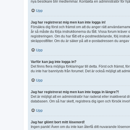
nya besökare blir medlemmar. Kontakta en administratör för hjä
Upp
Jag har registrerat mig men kan inte logga in!
Försäkra dig först och främst om att du anger rätt användarna
år så måste du följa instruktionerna du fått. Vissa forum kräver
registreringen. Om du har fått ett e-postmeddelande, följ instr
skräppostfilter. Om du är säker på att e-postadressen du angav v
Upp
Varför kan jag inte logga in?
Det finns flera möjliga förklaringar till detta. Först och främst
du inte har bannlysts från forumet. Det är också möjligt att admi
Upp
Jag har registrerat mig men kan inte logga in längre?!
Det är möjligt att en administratör har raderat eller inaktiver
databasen. Om så har skett, registrera dig igen och försök invo
Upp
Jag har glömt bort mitt lösenord!
Ingen panik! Även om du inte kan återfå ditt nuvarande lösenord