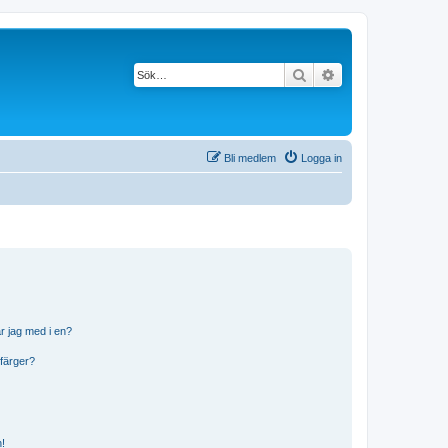
Sök
Avancerad söknin
Bli medlem
Logga in
r jag med i en?
 färger?
n!