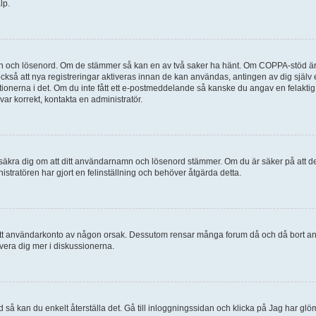
lp.
mn och lösenord. Om de stämmer så kan en av två saker ha hänt. Om COPPA-stöd är 
 också att nya registreringar aktiveras innan de kan användas, antingen av dig själv
uktionerna i det. Om du inte fått ett e-postmeddelande så kanske du angav en felakti
ar korrekt, kontakta en administratör.
, försäkra dig om att ditt användarnamn och lösenord stämmer. Om du är säker på att d
nistratören har gjort en felinställning och behöver åtgärda detta.
at ditt användarkonto av någon orsak. Dessutom rensar många forum då och då bort a
lvera dig mer i diskussionerna.
 så kan du enkelt återställa det. Gå till inloggningssidan och klicka på Jag har glö