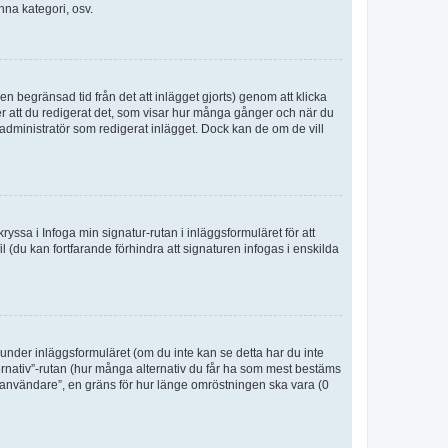
nna kategori, osv.
n begränsad tid från det att inlägget gjorts) genom att klicka
ter att du redigerat det, som visar hur många gånger och när du
r administratör som redigerat inlägget. Dock kan de om de vill
kryssa i Infoga min signatur-rutan i inläggsformuläret för att
ofil (du kan fortfarande förhindra att signaturen infogas i enskilda
n under inläggsformuläret (om du inte kan se detta har du inte
ternativ”-rutan (hur många alternativ du får ha som mest bestäms
r användare”, en gräns för hur länge omröstningen ska vara (0