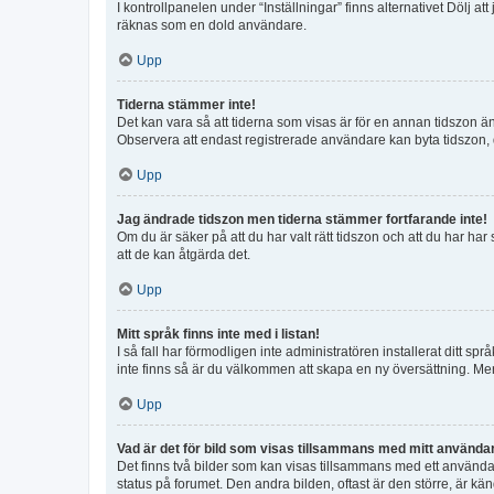
I kontrollpanelen under “Inställningar” finns alternativet Dölj a
räknas som en dold användare.
Upp
Tiderna stämmer inte!
Det kan vara så att tiderna som visas är för en annan tidszon än d
Observera att endast registrerade användare kan byta tidszon, de
Upp
Jag ändrade tidszon men tiderna stämmer fortfarande inte!
Om du är säker på att du har valt rätt tidszon och att du har har
att de kan åtgärda det.
Upp
Mitt språk finns inte med i listan!
I så fall har förmodligen inte administratören installerat ditt sp
inte finns så är du välkommen att skapa en ny översättning. M
Upp
Vad är det för bild som visas tillsammans med mitt använd
Det finns två bilder som kan visas tillsammans med ett användarna
status på forumet. Den andra bilden, oftast är den större, är kän