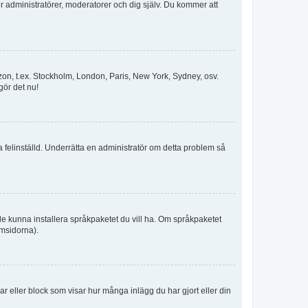
för administratörer, moderatorer och dig själv. Du kommer att
idszon, t.ex. Stockholm, London, Paris, New York, Sydney, osv.
gör det nu!
ka felinställd. Underrätta en administratör om detta problem så
kulle kunna installera språkpaketet du vill ha. Om språkpaketet
umsidorna).
kar eller block som visar hur många inlägg du har gjort eller din