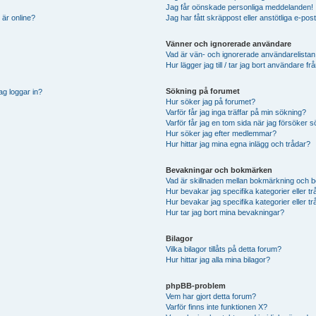
Jag får oönskade personliga meddelanden!
 är online?
Jag har fått skräppost eller anstötliga e-p
Vänner och ignorerade användare
Vad är vän- och ignorerade användarelistan
Hur lägger jag till / tar jag bort användare 
Sökning på forumet
ag loggar in?
Hur söker jag på forumet?
Varför får jag inga träffar på min sökning?
Varför får jag en tom sida när jag försöker 
Hur söker jag efter medlemmar?
Hur hittar jag mina egna inlägg och trådar?
Bevakningar och bokmärken
Vad är skillnaden mellan bokmärkning och 
Hur bevakar jag specifika kategorier eller t
Hur bevakar jag specifika kategorier eller t
Hur tar jag bort mina bevakningar?
Bilagor
Vilka bilagor tillåts på detta forum?
Hur hittar jag alla mina bilagor?
phpBB-problem
Vem har gjort detta forum?
Varför finns inte funktionen X?