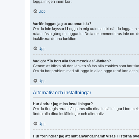
logga in igen inom kort.
Upp
Varför loggas jag ut automatiskt?
Om du inte kryssar i Logga in mig automatiskt när du loggar in så
rutan nästa gång du loggar in. Detta rekommenderas inte om du b
inaktiverat denna funktion.
Upp
Vad gör “Ta bort alla forumcookies”-länken?
Genom att klicka på den länken så tas alla cookies som har skap
Om du har problem med att logga in eller logga ut så kan det hjä
Upp
Alternativ och inställningar
Hur ändrar jag mina inställningar?
Om du är registrerad så sparas alla dina inställningar i forumets
ändra alla dina inställningar och alternativ.
Upp
Hur förhindrar jag att mitt användarnamn visas i listorna öve