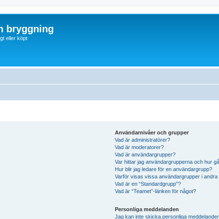
ch bryggning
t eller köpt
Användarnivåer och grupper
Vad är administratörer?
Vad är moderatorer?
Vad är användargrupper?
Var hittar jag användargrupperna och hur gå
Hur blir jag ledare för en användargrupp?
Varför visas vissa användargrupper i andra
Vad är en “Standardgrupp”?
Vad är “Teamet”-länken för något?
Personliga meddelanden
Jag kan inte skicka personliga meddelande