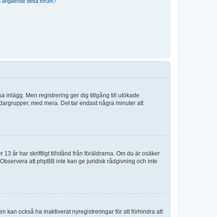
n angående detta forum?
sa inlägg. Men registrering ger dig tillgång till utökade
ndargrupper, med mera. Det tar endast några minuter att
3 år har skriftligt tillstånd från föräldrarna. Om du är osäker
p. Observera att phpBB inte kan ge juridisk rådgivning och inte
 kan också ha inaktiverat nyregistreringar för att förhindra att