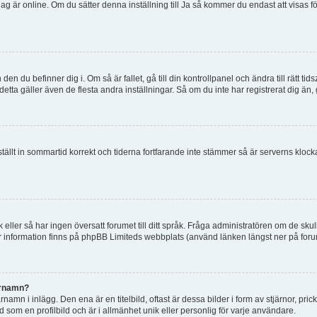
tt jag är online. Om du sätter denna inställning till Ja så kommer du endast att visas 
en du befinner dig i. Om så är fallet, gå till din kontrollpanel och ändra till rätt t
tta gäller även de flesta andra inställningar. Så om du inte har registrerat dig än, 
 ställt in sommartid korrekt och tiderna fortfarande inte stämmer så är serverns kloc
råk eller så har ingen översatt forumet till ditt språk. Fråga administratören om de s
er information finns på phpBB Limiteds webbplats (använd länken längst ner på for
arnamn?
mn i inlägg. Den ena är en titelbild, oftast är dessa bilder i form av stjärnor, pric
d som en profilbild och är i allmänhet unik eller personlig för varje användare.