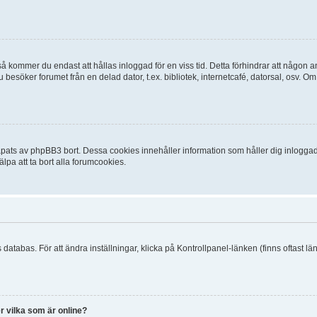
 kommer du endast att hållas inloggad för en viss tid. Detta förhindrar att någon ann
esöker forumet från en delad dator, t.ex. bibliotek, internetcafé, datorsal, osv. O
ats av phpBB3 bort. Dessa cookies innehåller information som håller dig inloggad på
lpa att ta bort alla forumcookies.
 databas. För att ändra inställningar, klicka på Kontrollpanel-länken (finns oftast lä
r vilka som är online?