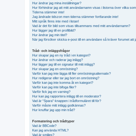
Hur ändrar jag mina inställningar?
Hur förhindrar jag att mitt användarnamn visas i listorna över vilka som
Tiderna stämmer inte!
Jag ändrade tidszon men tiderna stämmer fortfarande inte!
Mitt språk finns inte med i listan!
Vad är det för bild som visas tillsammans med mitt användarnamn?
Hur lägger jag till en profilbild?
Hur ändrar jag min titel?
När jag försöker skicka e-post till en användare så kräver forumet att j
Tråd- och inläggsfrågor
Hur skapar jag en ny tråd i en kategori?
Hur ändrar och raderar jag inlägg?
Hur lägger jag till en signatur till mitt inlägg?
Hur skapar jag en omröstning?
Varför kan jag inte lägga till fler omröstningsalternativ?
Hur redigerar eller tar jag bort en omröstning?
Varför kan jag inte komma åt en kategori?
Varför kan jag inte bifoga filer?
Varför fick jag en varning?
Hur kan jag rapportera inlägg till en moderator?
Vad är “Spara”-knappen i trådformuläret till för?
Varför måste mitt inlägg godkännas?
Hur knuffar jag upp min tråd?
Formatering och trådtyper
Vad är BBCode?
Kan jag använda HTML?
Vad är smilies?