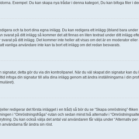
idorna. Exempel: Du kan skapa nya trådar i denna kategori, Du kan bifoga filer i de
digera och ta bort dina egna inlägg. Du kan redigera ett inlägg (ibland bara under e
svarat på ditt inlägg så kommer det att finnas en liten textrad under ditt inlägg ef
 svarat på ditt inlägg. Det kommer inte heller att visas om det är en moderator elle
t vanliga användare inte kan ta bort ett inlägg om det redan besvarats.
 en signatur, detta gör du via din kontrollpanel. När du väl skapat din signatur kan du 
alltid infoga din signatur till alla dina inlägg genom att ändra inställningarna i din pr
muläret).
(eller redigerar det första inlägget i en tråd) så bör du se “Skapa omröstning”-flike
tningen i “Omröstningsfråga”-rutan och sedan minst två alternativ i “Omröstningsal
rytning. Du kan också välja det antal val användaren får välja under “Alternativ pe
om användarna får ändra sin röst.