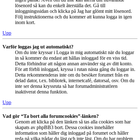
lösenord så kan du enkelt återställa det. Gå till
inloggningssidan och klicka på Jag har glömt mitt lösenord.
Följ instruktionerna och du kommer att kunna logga in igen
inom kort.
Upp
Varför loggas jag ut automatiskt?
Om du inte kryssar i Logga in mig automatiskt när du loggar
in så kommer du endast att hållas inloggad för en viss tid.
Detta förhindrar att någon annan använder sig av ditt konto.
För att förbli inloggad, kryssa i rutan nästa gång du loggar in.
Detta rekommenderas inte om du besöker forumet från en
delad dator, t.ex. bibliotek, internetcafé, datorsal, osv. Om du
inte ser denna kryssruta så har forumadministratören
inaktiverat denna funktion.
Upp
Vad gör “Ta bort alla forumcookies”-länken?
Genom att klicka på den länken så tas alla cookies som har
skapats av phpBB3 bort. Dessa cookies innehåller
information som håller dig inloggad på forumet och håller
reda på vilka trådar du läst och inte läst. Om du har problem