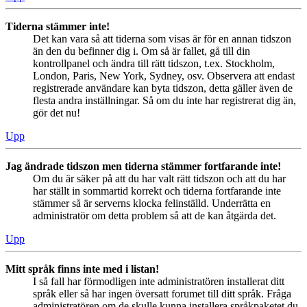
Tiderna stämmer inte!
Det kan vara så att tiderna som visas är för en annan tidszon
än den du befinner dig i. Om så är fallet, gå till din
kontrollpanel och ändra till rätt tidszon, t.ex. Stockholm,
London, Paris, New York, Sydney, osv. Observera att endast
registrerade användare kan byta tidszon, detta gäller även de
flesta andra inställningar. Så om du inte har registrerat dig än,
gör det nu!
Upp
Jag ändrade tidszon men tiderna stämmer fortfarande inte!
Om du är säker på att du har valt rätt tidszon och att du har
har ställt in sommartid korrekt och tiderna fortfarande inte
stämmer så är serverns klocka felinställd. Underrätta en
administratör om detta problem så att de kan åtgärda det.
Upp
Mitt språk finns inte med i listan!
I så fall har förmodligen inte administratören installerat ditt
språk eller så har ingen översatt forumet till ditt språk. Fråga
administratören om de skulle kunna installera språkpaketet du