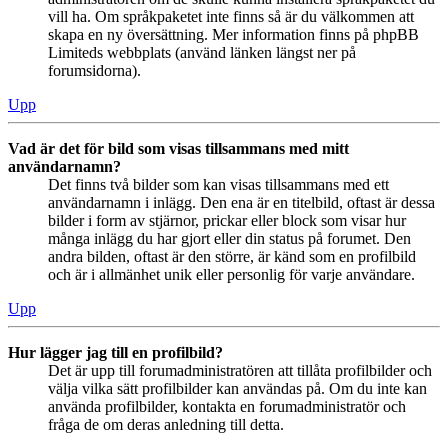
vill ha. Om språkpaketet inte finns så är du välkommen att
skapa en ny översättning. Mer information finns på phpBB
Limiteds webbplats (använd länken längst ner på
forumsidorna).
Upp
Vad är det för bild som visas tillsammans med mitt
användarnamn?
Det finns två bilder som kan visas tillsammans med ett
användarnamn i inlägg. Den ena är en titelbild, oftast är dessa
bilder i form av stjärnor, prickar eller block som visar hur
många inlägg du har gjort eller din status på forumet. Den
andra bilden, oftast är den större, är känd som en profilbild
och är i allmänhet unik eller personlig för varje användare.
Upp
Hur lägger jag till en profilbild?
Det är upp till forumadministratören att tillåta profilbilder och
välja vilka sätt profilbilder kan användas på. Om du inte kan
använda profilbilder, kontakta en forumadministratör och
fråga de om deras anledning till detta.