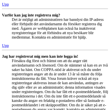
Upp
Varför kan jag inte registrera mig?
Det är möjligt att administratören har bannlyst din IP-adress
eller förbjudit det användarnamn du försöker registrera dig
med. Ägaren av webbplatsen kan också ha inaktiverat
nyregistreringar för att förhindra att nya besökare blir
medlemmar. Kontakta en administratör för hjälp.
Upp
Jag har registrerat mig men kan inte logga in!
Försäkra dig först och främst om att du anger rätt
användarnamn och lösenord. Om de stämmer så kan en av två
saker ha hänt. Om COPPA-stöd är aktiverat och du under
registreringen angav att du är under 13 år så måste du följa
instruktionerna du fått. Vissa forum kräver också att nya
registreringar aktiveras innan de kan användas, antingen av
dig själv eller av an administratör; denna information visades
under registreringen. Om du har fått ett e-postmeddelande, följ
instruktionerna i det. Om du inte fått ett e-postmeddelande så
kanske du angav en felaktig e-postadress eller så fastnade e-
postmeddelandet i ett skräppostfilter. Om du är säker på att e-
postadressen du angav var korrekt, kontakta en administratör.