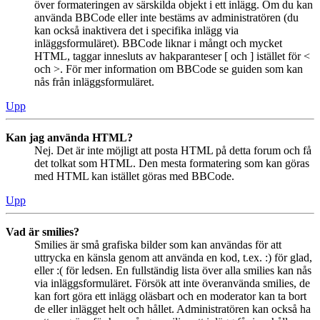
över formateringen av särskilda objekt i ett inlägg. Om du kan
använda BBCode eller inte bestäms av administratören (du
kan också inaktivera det i specifika inlägg via
inläggsformuläret). BBCode liknar i mångt och mycket
HTML, taggar innesluts av hakparanteser [ och ] istället för <
och >. För mer information om BBCode se guiden som kan
nås från inläggsformuläret.
Upp
Kan jag använda HTML?
Nej. Det är inte möjligt att posta HTML på detta forum och få
det tolkat som HTML. Den mesta formatering som kan göras
med HTML kan istället göras med BBCode.
Upp
Vad är smilies?
Smilies är små grafiska bilder som kan användas för att
uttrycka en känsla genom att använda en kod, t.ex. :) för glad,
eller :( för ledsen. En fullständig lista över alla smilies kan nås
via inläggsformuläret. Försök att inte överanvända smilies, de
kan fort göra ett inlägg oläsbart och en moderator kan ta bort
de eller inlägget helt och hållet. Administratören kan också ha