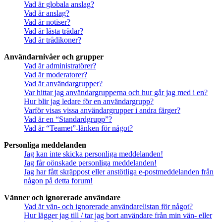
Vad är globala anslag?
Vad är anslag?
Vad är notiser?
Vad är låsta trådar?
Vad är trådikoner?
Användarnivåer och grupper
Vad är administratörer?
Vad är moderatorer?
Vad är användargrupper?
Var hittar jag användargrupperna och hur går jag med i en?
Hur blir jag ledare för en användargrupp?
Varför visas vissa användargrupper i andra färger?
Vad är en “Standardgrupp”?
Vad är “Teamet”-länken för något?
Personliga meddelanden
Jag kan inte skicka personliga meddelanden!
Jag får oönskade personliga meddelanden!
Jag har fått skräppost eller anstötliga e-postmeddelanden från
någon på detta forum!
Vänner och ignorerade användare
Vad är vän- och ignorerade användarelistan för något?
Hur lägger jag till / tar jag bort användare från min vän- eller