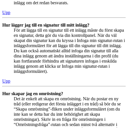
inlägg om det redan besvarats.
Upp
Hur lägger jag till en signatur till mitt inlägg?
För att lägga till en signatur till ett inlägg måste du först skapa
en signatur, detta gör du via din kontrollpanel. När du väl
skapat din signatur kan du kryssa i Infoga min signatur-rutan i
inläggsformuläret för att lägga till din signatur till ditt inlägg.
Du kan också automatiskt alltid infoga din signatur till alla
dina inlägg genom att ändra inställningarna i din profil (du
kan fortfarande förhindra att signaturen infogas i enskilda
inlägg genom att klicka ur Infoga min signatur-rutan i
inläggsformuläret).
Upp
Hur skapar jag en omröstning?
Det är enkelt att skapa en omröstning. När du postar en ny
tråd (eller redigerar det första inlägget i en tråd) så bör du se
“Skapa omröstning”-fliken under inläggsformuläret (om du
inte kan se detta har du inte behörighet att skapa
omröstningar). Skriv in en fråga för omröstningen i
“Omröstningsfråga”-rutan och sedan minst två alternativ i