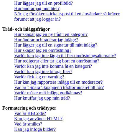
Hur lägger jag till en profilbild?
Hur ändrar jag min titel?
När jag försöker skicka e-post till en användare så kräver
forumet att jag loggar in?
Tråd- och inläggsfrågor
Hur skapar jag en ny tråd i en kategori?
Hur ändrar och raderar jag inlägg?
Hur lägger jag till en signatur till mitt inlägg?
Hur skapar jag en omröstning?
Varför kan jag inte lägga till fler omröstningsalternativ?
Hur redigerar eller tar jag bort en omröstning?
Varför kan jag inte komma åt en kategori?
Varför kan jag inte bifoga filer?
Varför fick jag en varning?
Hur kan jag rapportera inlägg till en moderator?
Vad är “Spara”-knappen i trådformuläret till för?
Varför måste mitt inlägg godkännas?
Hur knuffar jag upp min tråd?
Formatering och trådtyper
Vad är BBCode?
Kan jag använda HTML?
Vad är smilies?
Kan jag infoga bilder?