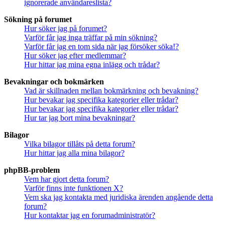
ignorerade användareslista?
Sökning på forumet
Hur söker jag på forumet?
Varför får jag inga träffar på min sökning?
Varför får jag en tom sida när jag försöker söka!?
Hur söker jag efter medlemmar?
Hur hittar jag mina egna inlägg och trådar?
Bevakningar och bokmärken
Vad är skillnaden mellan bokmärkning och bevakning?
Hur bevakar jag specifika kategorier eller trådar?
Hur bevakar jag specifika kategorier eller trådar?
Hur tar jag bort mina bevakningar?
Bilagor
Vilka bilagor tillåts på detta forum?
Hur hittar jag alla mina bilagor?
phpBB-problem
Vem har gjort detta forum?
Varför finns inte funktionen X?
Vem ska jag kontakta med juridiska ärenden angående detta
forum?
Hur kontaktar jag en forumadministratör?