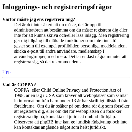
Inloggnings- och registreringsfrågor
Varför måste jag ens registrera mig?
Det är det inte säkert att du måste, det är upp till
administratören att bestämma om du måste registrera dig eller
inte för att kunna skriva och/eller läsa inlägg. Men registrering
ger dig tillgång till utökade funktioner som inte finns för
gäster som till exempel profilbilder, personliga meddelanden,
skicka e-post till andra användare, medlemskap i
användargrupper, med mera. Det tar endast några minuter att
registrera sig, så det rekommenderas.
Upp
Vad är COPPA?
COPPA, eller Child Online Privacy and Protection Act of
1998, är en lag i USA som kräver att webbplatser som samlar
in information från barn under 13 år har skriftligt tillstånd från
föräldrarna. Om du är osäker på om detta rör dig som försöker
att registrera dig, eller om det rör webbplatsen du försöker
registrera dig på, kontakta ett juridiskt ombud för hjälp.
Observera att phpBB inte kan ge juridisk rådgivning och inte
kan kontaktas angående något som helst juridiskt.