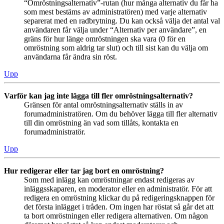
“Omröstningsalternativ”-rutan (hur många alternativ du får ha
som mest bestäms av administratören) med varje alternativ
separerat med en radbrytning. Du kan också välja det antal val
användaren får välja under “Alternativ per användare”, en
gräns för hur länge omröstningen ska vara (0 för en
omröstning som aldrig tar slut) och till sist kan du välja om
användarna får ändra sin röst.
Upp
Varför kan jag inte lägga till fler omröstningsalternativ?
Gränsen för antal omröstningsalternativ ställs in av
forumadministratören. Om du behöver lägga till fler alternativ
till din omröstning än vad som tillåts, kontakta en
forumadministratör.
Upp
Hur redigerar eller tar jag bort en omröstning?
Som med inlägg kan omröstningar endast redigeras av
inläggsskaparen, en moderator eller en administratör. För att
redigera en omröstning klickar du på redigeringsknappen för
det första inlägget i tråden. Om ingen har röstat så går det att
ta bort omröstningen eller redigera alternativen. Om någon