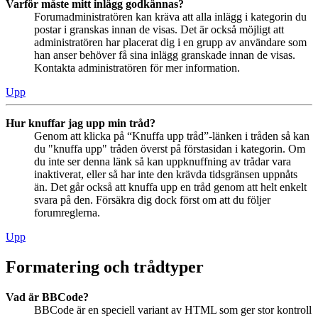
Varför måste mitt inlägg godkännas?
Forumadministratören kan kräva att alla inlägg i kategorin du
postar i granskas innan de visas. Det är också möjligt att
administratören har placerat dig i en grupp av användare som
han anser behöver få sina inlägg granskade innan de visas.
Kontakta administratören för mer information.
Upp
Hur knuffar jag upp min tråd?
Genom att klicka på “Knuffa upp tråd”-länken i tråden så kan
du "knuffa upp" tråden överst på förstasidan i kategorin. Om
du inte ser denna länk så kan uppknuffning av trådar vara
inaktiverat, eller så har inte den krävda tidsgränsen uppnåts
än. Det går också att knuffa upp en tråd genom att helt enkelt
svara på den. Försäkra dig dock först om att du följer
forumreglerna.
Upp
Formatering och trådtyper
Vad är BBCode?
BBCode är en speciell variant av HTML som ger stor kontroll