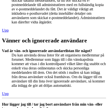
skickar sådana meddelanden, så du bör skicka ett e-
postmeddelande till administratören med en fullständig kopia
av e-postmeddelandet du fått. Det är väldigt viktigt att
inkludera e-posthuvudet (detta innehåller detaljer om
användaren som skickat e-postmeddelandet). Administratören
kan därefter vidta åtgärder.
Upp
Vänner och ignorerade användare
Vad är vän- och ignorerade användarelistan för något?
Du kan använda dessa listor för att organisera medlemmar på
forumet. Medlemmar som läggs till i din vänskapslista
kommer att visas i din kontrollpanel vilket låter dig snabbt och
enkelt visa deras onlinestatus och skicka personliga
meddelanden till dem. Om det stöds i mallen så kan inlägg
från dessa användare också framhävas. Om du lägger till en
användare till din lista över ignorerade användare, så kommer
alla inlägg de gör att döljas automatiskt.
Upp
Hur lägger jag till / tar jag bort användare från min vän- eller