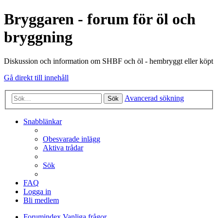
Bryggaren - forum för öl och
bryggning
Diskussion och information om SHBF och öl - hembryggt eller köpt
Gå direkt till innehåll
Avancerad sökning
Sök
Snabblänkar
Obesvarade inlägg
Aktiva trådar
Sök
FAQ
Logga in
Bli medlem
Forumindex
Vanliga frågor