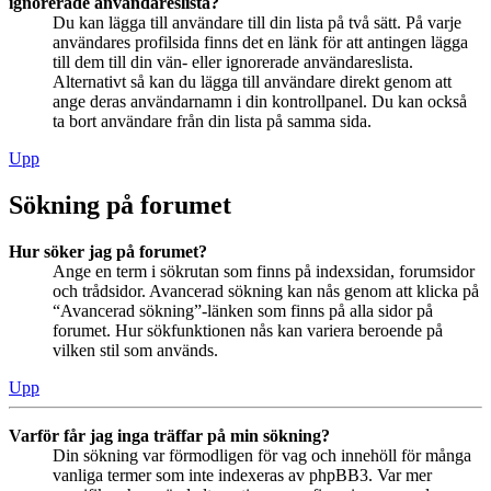
ignorerade användareslista?
Du kan lägga till användare till din lista på två sätt. På varje
användares profilsida finns det en länk för att antingen lägga
till dem till din vän- eller ignorerade användareslista.
Alternativt så kan du lägga till användare direkt genom att
ange deras användarnamn i din kontrollpanel. Du kan också
ta bort användare från din lista på samma sida.
Upp
Sökning på forumet
Hur söker jag på forumet?
Ange en term i sökrutan som finns på indexsidan, forumsidor
och trådsidor. Avancerad sökning kan nås genom att klicka på
“Avancerad sökning”-länken som finns på alla sidor på
forumet. Hur sökfunktionen nås kan variera beroende på
vilken stil som används.
Upp
Varför får jag inga träffar på min sökning?
Din sökning var förmodligen för vag och innehöll för många
vanliga termer som inte indexeras av phpBB3. Var mer