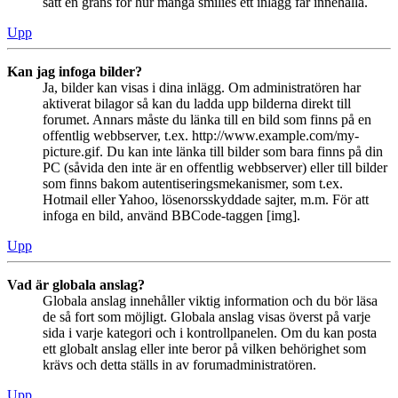
satt en gräns för hur många smilies ett inlägg får innehålla.
Upp
Kan jag infoga bilder?
Ja, bilder kan visas i dina inlägg. Om administratören har
aktiverat bilagor så kan du ladda upp bilderna direkt till
forumet. Annars måste du länka till en bild som finns på en
offentlig webbserver, t.ex. http://www.example.com/my-
picture.gif. Du kan inte länka till bilder som bara finns på din
PC (såvida den inte är en offentlig webbserver) eller till bilder
som finns bakom autentiseringsmekanismer, som t.ex.
Hotmail eller Yahoo, lösenorsskyddade sajter, m.m. För att
infoga en bild, använd BBCode-taggen [img].
Upp
Vad är globala anslag?
Globala anslag innehåller viktig information och du bör läsa
de så fort som möjligt. Globala anslag visas överst på varje
sida i varje kategori och i kontrollpanelen. Om du kan posta
ett globalt anslag eller inte beror på vilken behörighet som
krävs och detta ställs in av forumadministratören.
Upp