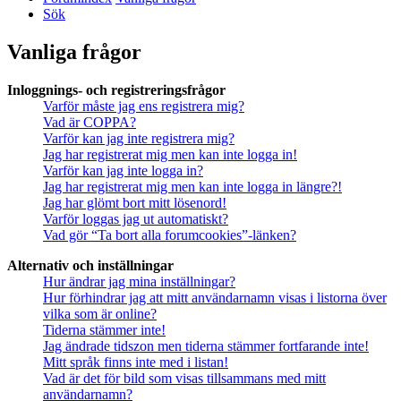
Sök
Vanliga frågor
Inloggnings- och registreringsfrågor
Varför måste jag ens registrera mig?
Vad är COPPA?
Varför kan jag inte registrera mig?
Jag har registrerat mig men kan inte logga in!
Varför kan jag inte logga in?
Jag har registrerat mig men kan inte logga in längre?!
Jag har glömt bort mitt lösenord!
Varför loggas jag ut automatiskt?
Vad gör “Ta bort alla forumcookies”-länken?
Alternativ och inställningar
Hur ändrar jag mina inställningar?
Hur förhindrar jag att mitt användarnamn visas i listorna över
vilka som är online?
Tiderna stämmer inte!
Jag ändrade tidszon men tiderna stämmer fortfarande inte!
Mitt språk finns inte med i listan!
Vad är det för bild som visas tillsammans med mitt
användarnamn?