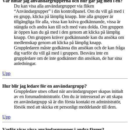
Var hittar jag användargrupperna och hur går jag med i en?
Du kan visa alla användargrupper via fliken
“Användargrupper” i din kontrollpanel. Om du vill gå med i
en grupp, klicka på lämplig knapp. Inte alla grupper är
tillgängliga för alla, vissa kan kräva godkännande, vissa är
stängda och andra kan till och med vara dolda. Om gruppen
är öppen kan du gå med i den genom att klicka på lämplig
knapp. Om gruppen kräver godkännande kan du ansöka om
medlemskap genom att klicka på lämplig knapp.
Gruppledaren måste godkänna din ansökan och de kan fråga
dig varför du vill gå med i gruppen. Besvära inte en
gruppledare om de inte godkänner din ansökan, de har sina
anledningar.
Upp
Hur blir jag ledare för en användargrupp?
Gruppledare utses oftast när användargrupper skapas initialt
av en forumadministratör. Om du är intresserad av att skapa
en användargrupp så är din första kontakt en administratör,
försök med att skicka ett personligt meddelande till dem.
Upp
Varför visas vissa användargrupper i andra färger?