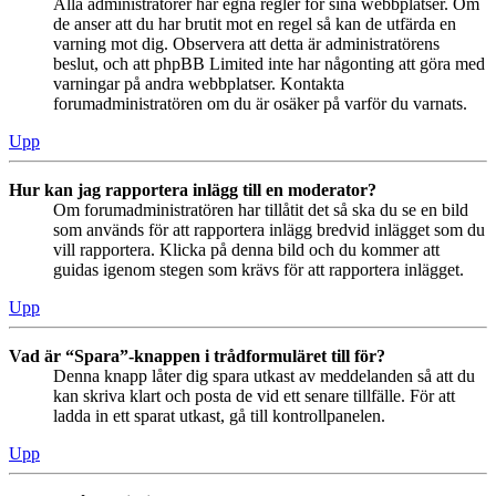
Alla administratörer har egna regler för sina webbplatser. Om
de anser att du har brutit mot en regel så kan de utfärda en
varning mot dig. Observera att detta är administratörens
beslut, och att phpBB Limited inte har någonting att göra med
varningar på andra webbplatser. Kontakta
forumadministratören om du är osäker på varför du varnats.
Upp
Hur kan jag rapportera inlägg till en moderator?
Om forumadministratören har tillåtit det så ska du se en bild
som används för att rapportera inlägg bredvid inlägget som du
vill rapportera. Klicka på denna bild och du kommer att
guidas igenom stegen som krävs för att rapportera inlägget.
Upp
Vad är “Spara”-knappen i trådformuläret till för?
Denna knapp låter dig spara utkast av meddelanden så att du
kan skriva klart och posta de vid ett senare tillfälle. För att
ladda in ett sparat utkast, gå till kontrollpanelen.
Upp