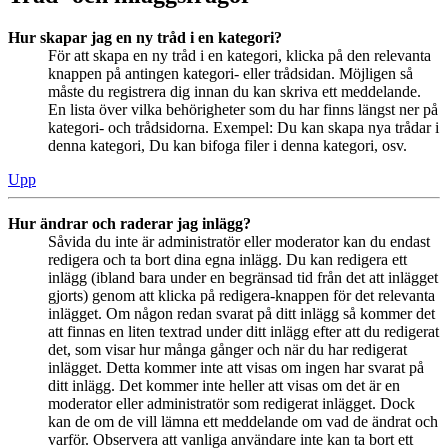
Hur skapar jag en ny tråd i en kategori?
För att skapa en ny tråd i en kategori, klicka på den relevanta
knappen på antingen kategori- eller trådsidan. Möjligen så
måste du registrera dig innan du kan skriva ett meddelande.
En lista över vilka behörigheter som du har finns längst ner på
kategori- och trådsidorna. Exempel: Du kan skapa nya trådar i
denna kategori, Du kan bifoga filer i denna kategori, osv.
Upp
Hur ändrar och raderar jag inlägg?
Såvida du inte är administratör eller moderator kan du endast
redigera och ta bort dina egna inlägg. Du kan redigera ett
inlägg (ibland bara under en begränsad tid från det att inlägget
gjorts) genom att klicka på redigera-knappen för det relevanta
inlägget. Om någon redan svarat på ditt inlägg så kommer det
att finnas en liten textrad under ditt inlägg efter att du redigerat
det, som visar hur många gånger och när du har redigerat
inlägget. Detta kommer inte att visas om ingen har svarat på
ditt inlägg. Det kommer inte heller att visas om det är en
moderator eller administratör som redigerat inlägget. Dock
kan de om de vill lämna ett meddelande om vad de ändrat och
varför. Observera att vanliga användare inte kan ta bort ett