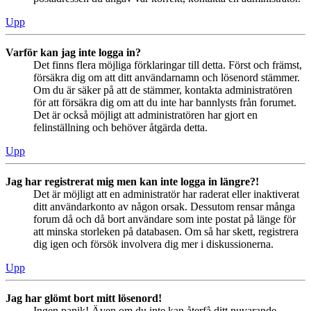
Upp
Varför kan jag inte logga in?
Det finns flera möjliga förklaringar till detta. Först och främst,
försäkra dig om att ditt användarnamn och lösenord stämmer.
Om du är säker på att de stämmer, kontakta administratören
för att försäkra dig om att du inte har bannlysts från forumet.
Det är också möjligt att administratören har gjort en
felinställning och behöver åtgärda detta.
Upp
Jag har registrerat mig men kan inte logga in längre?!
Det är möjligt att en administratör har raderat eller inaktiverat
ditt användarkonto av någon orsak. Dessutom rensar många
forum då och då bort användare som inte postat på länge för
att minska storleken på databasen. Om så har skett, registrera
dig igen och försök involvera dig mer i diskussionerna.
Upp
Jag har glömt bort mitt lösenord!
Ingen panik! Även om du inte kan återfå ditt nuvarande