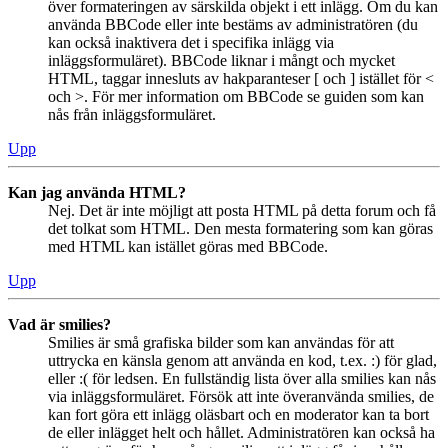
över formateringen av särskilda objekt i ett inlägg. Om du kan
använda BBCode eller inte bestäms av administratören (du
kan också inaktivera det i specifika inlägg via
inläggsformuläret). BBCode liknar i mångt och mycket
HTML, taggar innesluts av hakparanteser [ och ] istället för <
och >. För mer information om BBCode se guiden som kan
nås från inläggsformuläret.
Upp
Kan jag använda HTML?
Nej. Det är inte möjligt att posta HTML på detta forum och få
det tolkat som HTML. Den mesta formatering som kan göras
med HTML kan istället göras med BBCode.
Upp
Vad är smilies?
Smilies är små grafiska bilder som kan användas för att
uttrycka en känsla genom att använda en kod, t.ex. :) för glad,
eller :( för ledsen. En fullständig lista över alla smilies kan nås
via inläggsformuläret. Försök att inte överanvända smilies, de
kan fort göra ett inlägg oläsbart och en moderator kan ta bort
de eller inlägget helt och hållet. Administratören kan också ha