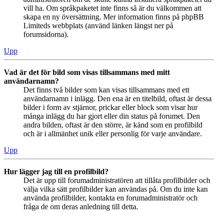
vill ha. Om språkpaketet inte finns så är du välkommen att
skapa en ny översättning. Mer information finns på phpBB
Limiteds webbplats (använd länken längst ner på
forumsidorna).
Upp
Vad är det för bild som visas tillsammans med mitt
användarnamn?
Det finns två bilder som kan visas tillsammans med ett
användarnamn i inlägg. Den ena är en titelbild, oftast är dessa
bilder i form av stjärnor, prickar eller block som visar hur
många inlägg du har gjort eller din status på forumet. Den
andra bilden, oftast är den större, är känd som en profilbild
och är i allmänhet unik eller personlig för varje användare.
Upp
Hur lägger jag till en profilbild?
Det är upp till forumadministratören att tillåta profilbilder och
välja vilka sätt profilbilder kan användas på. Om du inte kan
använda profilbilder, kontakta en forumadministratör och
fråga de om deras anledning till detta.