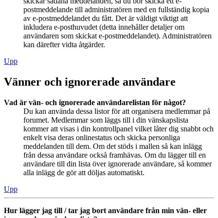
skickar sådana meddelanden, så du bör skicka ett e-
postmeddelande till administratören med en fullständig kopia
av e-postmeddelandet du fått. Det är väldigt viktigt att
inkludera e-posthuvudet (detta innehåller detaljer om
användaren som skickat e-postmeddelandet). Administratören
kan därefter vidta åtgärder.
Upp
Vänner och ignorerade användare
Vad är vän- och ignorerade användarelistan för något?
Du kan använda dessa listor för att organisera medlemmar på
forumet. Medlemmar som läggs till i din vänskapslista
kommer att visas i din kontrollpanel vilket låter dig snabbt och
enkelt visa deras onlinestatus och skicka personliga
meddelanden till dem. Om det stöds i mallen så kan inlägg
från dessa användare också framhävas. Om du lägger till en
användare till din lista över ignorerade användare, så kommer
alla inlägg de gör att döljas automatiskt.
Upp
Hur lägger jag till / tar jag bort användare från min vän- eller