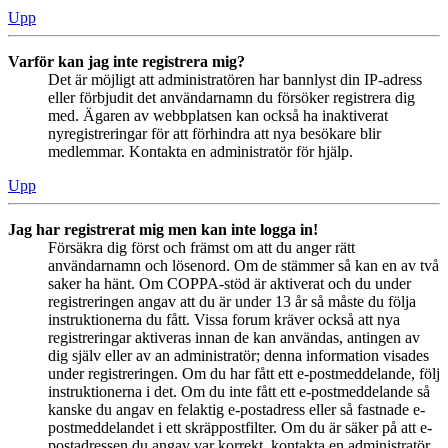
Upp
Varför kan jag inte registrera mig?
Det är möjligt att administratören har bannlyst din IP-adress
eller förbjudit det användarnamn du försöker registrera dig
med. Ägaren av webbplatsen kan också ha inaktiverat
nyregistreringar för att förhindra att nya besökare blir
medlemmar. Kontakta en administratör för hjälp.
Upp
Jag har registrerat mig men kan inte logga in!
Försäkra dig först och främst om att du anger rätt
användarnamn och lösenord. Om de stämmer så kan en av två
saker ha hänt. Om COPPA-stöd är aktiverat och du under
registreringen angav att du är under 13 år så måste du följa
instruktionerna du fått. Vissa forum kräver också att nya
registreringar aktiveras innan de kan användas, antingen av
dig själv eller av an administratör; denna information visades
under registreringen. Om du har fått ett e-postmeddelande, följ
instruktionerna i det. Om du inte fått ett e-postmeddelande så
kanske du angav en felaktig e-postadress eller så fastnade e-
postmeddelandet i ett skräppostfilter. Om du är säker på att e-
postadressen du angav var korrekt, kontakta en administratör.