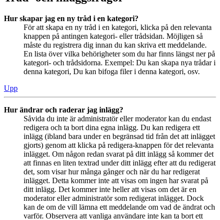
Hur skapar jag en ny tråd i en kategori?
För att skapa en ny tråd i en kategori, klicka på den relevanta
knappen på antingen kategori- eller trådsidan. Möjligen så
måste du registrera dig innan du kan skriva ett meddelande.
En lista över vilka behörigheter som du har finns längst ner på
kategori- och trådsidorna. Exempel: Du kan skapa nya trådar i
denna kategori, Du kan bifoga filer i denna kategori, osv.
Upp
Hur ändrar och raderar jag inlägg?
Såvida du inte är administratör eller moderator kan du endast
redigera och ta bort dina egna inlägg. Du kan redigera ett
inlägg (ibland bara under en begränsad tid från det att inlägget
gjorts) genom att klicka på redigera-knappen för det relevanta
inlägget. Om någon redan svarat på ditt inlägg så kommer det
att finnas en liten textrad under ditt inlägg efter att du redigerat
det, som visar hur många gånger och när du har redigerat
inlägget. Detta kommer inte att visas om ingen har svarat på
ditt inlägg. Det kommer inte heller att visas om det är en
moderator eller administratör som redigerat inlägget. Dock
kan de om de vill lämna ett meddelande om vad de ändrat och
varför. Observera att vanliga användare inte kan ta bort ett