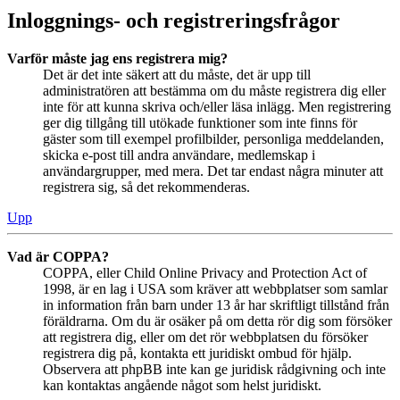
Inloggnings- och registreringsfrågor
Varför måste jag ens registrera mig?
Det är det inte säkert att du måste, det är upp till
administratören att bestämma om du måste registrera dig eller
inte för att kunna skriva och/eller läsa inlägg. Men registrering
ger dig tillgång till utökade funktioner som inte finns för
gäster som till exempel profilbilder, personliga meddelanden,
skicka e-post till andra användare, medlemskap i
användargrupper, med mera. Det tar endast några minuter att
registrera sig, så det rekommenderas.
Upp
Vad är COPPA?
COPPA, eller Child Online Privacy and Protection Act of
1998, är en lag i USA som kräver att webbplatser som samlar
in information från barn under 13 år har skriftligt tillstånd från
föräldrarna. Om du är osäker på om detta rör dig som försöker
att registrera dig, eller om det rör webbplatsen du försöker
registrera dig på, kontakta ett juridiskt ombud för hjälp.
Observera att phpBB inte kan ge juridisk rådgivning och inte
kan kontaktas angående något som helst juridiskt.