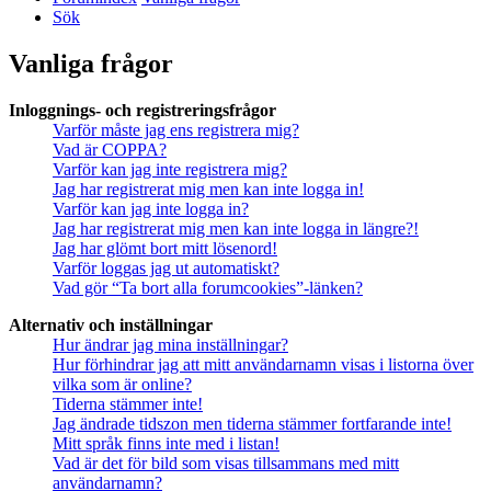
Sök
Vanliga frågor
Inloggnings- och registreringsfrågor
Varför måste jag ens registrera mig?
Vad är COPPA?
Varför kan jag inte registrera mig?
Jag har registrerat mig men kan inte logga in!
Varför kan jag inte logga in?
Jag har registrerat mig men kan inte logga in längre?!
Jag har glömt bort mitt lösenord!
Varför loggas jag ut automatiskt?
Vad gör “Ta bort alla forumcookies”-länken?
Alternativ och inställningar
Hur ändrar jag mina inställningar?
Hur förhindrar jag att mitt användarnamn visas i listorna över
vilka som är online?
Tiderna stämmer inte!
Jag ändrade tidszon men tiderna stämmer fortfarande inte!
Mitt språk finns inte med i listan!
Vad är det för bild som visas tillsammans med mitt
användarnamn?