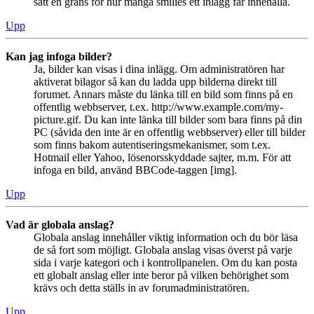
satt en gräns för hur många smilies ett inlägg får innehålla.
Upp
Kan jag infoga bilder?
Ja, bilder kan visas i dina inlägg. Om administratören har
aktiverat bilagor så kan du ladda upp bilderna direkt till
forumet. Annars måste du länka till en bild som finns på en
offentlig webbserver, t.ex. http://www.example.com/my-
picture.gif. Du kan inte länka till bilder som bara finns på din
PC (såvida den inte är en offentlig webbserver) eller till bilder
som finns bakom autentiseringsmekanismer, som t.ex.
Hotmail eller Yahoo, lösenorsskyddade sajter, m.m. För att
infoga en bild, använd BBCode-taggen [img].
Upp
Vad är globala anslag?
Globala anslag innehåller viktig information och du bör läsa
de så fort som möjligt. Globala anslag visas överst på varje
sida i varje kategori och i kontrollpanelen. Om du kan posta
ett globalt anslag eller inte beror på vilken behörighet som
krävs och detta ställs in av forumadministratören.
Upp