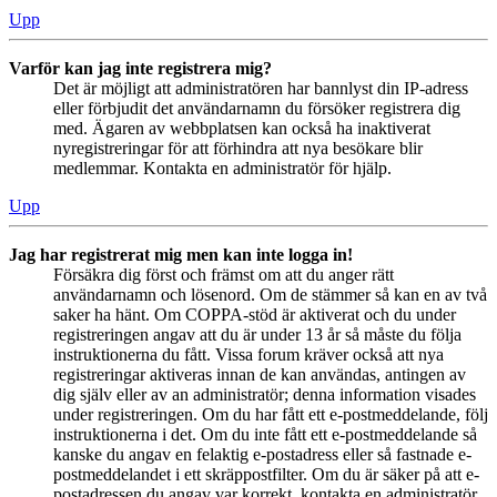
Upp
Varför kan jag inte registrera mig?
Det är möjligt att administratören har bannlyst din IP-adress
eller förbjudit det användarnamn du försöker registrera dig
med. Ägaren av webbplatsen kan också ha inaktiverat
nyregistreringar för att förhindra att nya besökare blir
medlemmar. Kontakta en administratör för hjälp.
Upp
Jag har registrerat mig men kan inte logga in!
Försäkra dig först och främst om att du anger rätt
användarnamn och lösenord. Om de stämmer så kan en av två
saker ha hänt. Om COPPA-stöd är aktiverat och du under
registreringen angav att du är under 13 år så måste du följa
instruktionerna du fått. Vissa forum kräver också att nya
registreringar aktiveras innan de kan användas, antingen av
dig själv eller av an administratör; denna information visades
under registreringen. Om du har fått ett e-postmeddelande, följ
instruktionerna i det. Om du inte fått ett e-postmeddelande så
kanske du angav en felaktig e-postadress eller så fastnade e-
postmeddelandet i ett skräppostfilter. Om du är säker på att e-
postadressen du angav var korrekt, kontakta en administratör.