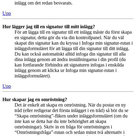
inlägg om det redan besvarats.
Upp
Hur lägger jag till en signatur till mitt inlägg?
För att lägga till en signatur till ett inlägg måste du först skapa
en signatur, detta gör du via din kontrollpanel. När du väl
skapat din signatur kan du kryssa i Infoga min signatur-rutan i
inläggsformuläret för att lägga till din signatur till ditt inlägg.
Du kan också automatiskt alltid infoga din signatur till alla
dina inlägg genom att ändra inställningarna i din profil (du
kan fortfarande förhindra att signaturen infogas i enskilda
inlägg genom att klicka ur Infoga min signatur-rutan i
inläggsformuläret).
Upp
Hur skapar jag en omröstning?
Det är enkelt att skapa en omröstning. När du postar en ny
tråd (eller redigerar det första inlägget i en tråd) så bör du se
“Skapa omröstning”-fliken under inläggsformuläret (om du
inte kan se detta har du inte behörighet att skapa
omröstningar). Skriv in en fråga för omröstningen i
“Omröstningsfråga”-rutan och sedan minst två alternativ i