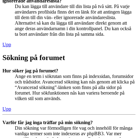
ignorerade användareslista?
Du kan lägga till användare till din lista på två sätt. På varje
användares profilsida finns det en länk för att antingen lägga
till dem till din vän- eller ignorerade användareslista.
Alternativt så kan du lägga till användare direkt genom att
ange deras användarnamn i din kontrollpanel. Du kan också
ta bort användare från din lista på samma sida.
Upp
Sökning på forumet
Hur söker jag på forumet?
Ange en term i sökrutan som finns på indexsidan, forumsidor
och trådsidor. Avancerad sökning kan nås genom att klicka på
“Avancerad sökning”-länken som finns på alla sidor på
forumet. Hur sökfunktionen nås kan variera beroende på
vilken stil som används.
Upp
Varför får jag inga träffar på min sökning?
Din sökning var förmodligen för vag och innehöll för många
vanliga termer som inte indexeras av phpBB3. Var mer