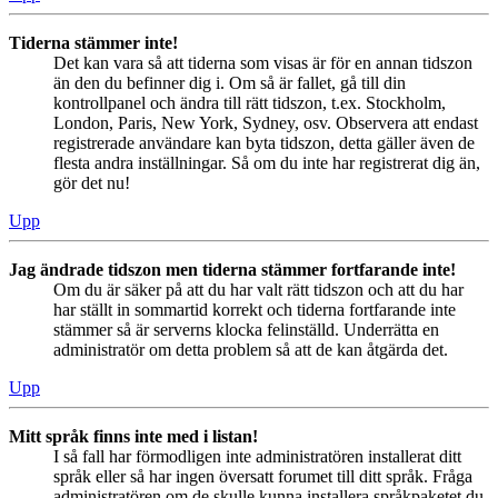
Tiderna stämmer inte!
Det kan vara så att tiderna som visas är för en annan tidszon
än den du befinner dig i. Om så är fallet, gå till din
kontrollpanel och ändra till rätt tidszon, t.ex. Stockholm,
London, Paris, New York, Sydney, osv. Observera att endast
registrerade användare kan byta tidszon, detta gäller även de
flesta andra inställningar. Så om du inte har registrerat dig än,
gör det nu!
Upp
Jag ändrade tidszon men tiderna stämmer fortfarande inte!
Om du är säker på att du har valt rätt tidszon och att du har
har ställt in sommartid korrekt och tiderna fortfarande inte
stämmer så är serverns klocka felinställd. Underrätta en
administratör om detta problem så att de kan åtgärda det.
Upp
Mitt språk finns inte med i listan!
I så fall har förmodligen inte administratören installerat ditt
språk eller så har ingen översatt forumet till ditt språk. Fråga
administratören om de skulle kunna installera språkpaketet du