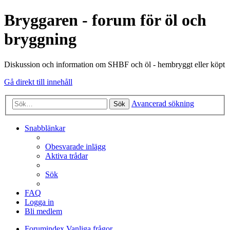
Bryggaren - forum för öl och
bryggning
Diskussion och information om SHBF och öl - hembryggt eller köpt
Gå direkt till innehåll
Avancerad sökning
Sök
Snabblänkar
Obesvarade inlägg
Aktiva trådar
Sök
FAQ
Logga in
Bli medlem
Forumindex
Vanliga frågor