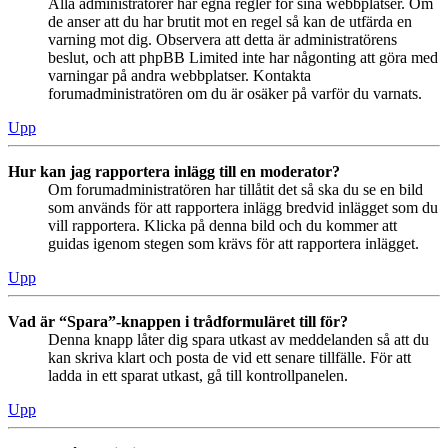
Alla administratörer har egna regler för sina webbplatser. Om
de anser att du har brutit mot en regel så kan de utfärda en
varning mot dig. Observera att detta är administratörens
beslut, och att phpBB Limited inte har någonting att göra med
varningar på andra webbplatser. Kontakta
forumadministratören om du är osäker på varför du varnats.
Upp
Hur kan jag rapportera inlägg till en moderator?
Om forumadministratören har tillåtit det så ska du se en bild
som används för att rapportera inlägg bredvid inlägget som du
vill rapportera. Klicka på denna bild och du kommer att
guidas igenom stegen som krävs för att rapportera inlägget.
Upp
Vad är “Spara”-knappen i trådformuläret till för?
Denna knapp låter dig spara utkast av meddelanden så att du
kan skriva klart och posta de vid ett senare tillfälle. För att
ladda in ett sparat utkast, gå till kontrollpanelen.
Upp