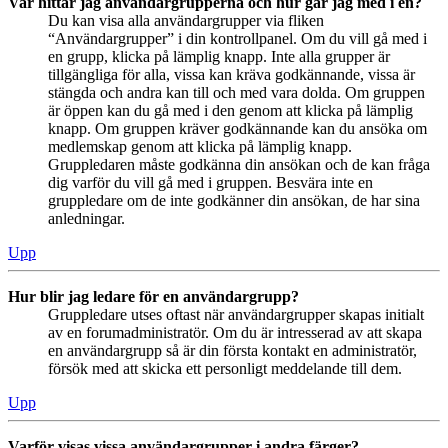
Var hittar jag användargrupperna och hur går jag med i en?
Du kan visa alla användargrupper via fliken
“Användargrupper” i din kontrollpanel. Om du vill gå med i
en grupp, klicka på lämplig knapp. Inte alla grupper är
tillgängliga för alla, vissa kan kräva godkännande, vissa är
stängda och andra kan till och med vara dolda. Om gruppen
är öppen kan du gå med i den genom att klicka på lämplig
knapp. Om gruppen kräver godkännande kan du ansöka om
medlemskap genom att klicka på lämplig knapp.
Gruppledaren måste godkänna din ansökan och de kan fråga
dig varför du vill gå med i gruppen. Besvära inte en
gruppledare om de inte godkänner din ansökan, de har sina
anledningar.
Upp
Hur blir jag ledare för en användargrupp?
Gruppledare utses oftast när användargrupper skapas initialt
av en forumadministratör. Om du är intresserad av att skapa
en användargrupp så är din första kontakt en administratör,
försök med att skicka ett personligt meddelande till dem.
Upp
Varför visas vissa användargrupper i andra färger?