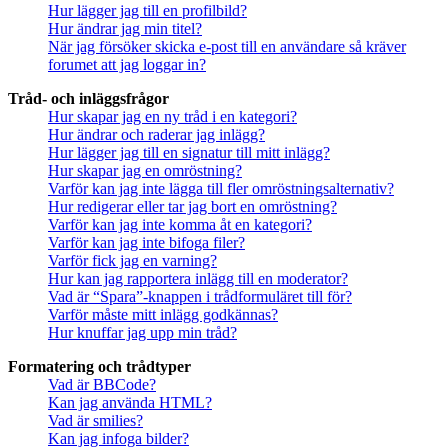
Hur lägger jag till en profilbild?
Hur ändrar jag min titel?
När jag försöker skicka e-post till en användare så kräver
forumet att jag loggar in?
Tråd- och inläggsfrågor
Hur skapar jag en ny tråd i en kategori?
Hur ändrar och raderar jag inlägg?
Hur lägger jag till en signatur till mitt inlägg?
Hur skapar jag en omröstning?
Varför kan jag inte lägga till fler omröstningsalternativ?
Hur redigerar eller tar jag bort en omröstning?
Varför kan jag inte komma åt en kategori?
Varför kan jag inte bifoga filer?
Varför fick jag en varning?
Hur kan jag rapportera inlägg till en moderator?
Vad är “Spara”-knappen i trådformuläret till för?
Varför måste mitt inlägg godkännas?
Hur knuffar jag upp min tråd?
Formatering och trådtyper
Vad är BBCode?
Kan jag använda HTML?
Vad är smilies?
Kan jag infoga bilder?