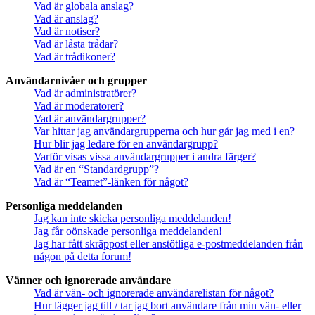
Vad är globala anslag?
Vad är anslag?
Vad är notiser?
Vad är låsta trådar?
Vad är trådikoner?
Användarnivåer och grupper
Vad är administratörer?
Vad är moderatorer?
Vad är användargrupper?
Var hittar jag användargrupperna och hur går jag med i en?
Hur blir jag ledare för en användargrupp?
Varför visas vissa användargrupper i andra färger?
Vad är en “Standardgrupp”?
Vad är “Teamet”-länken för något?
Personliga meddelanden
Jag kan inte skicka personliga meddelanden!
Jag får oönskade personliga meddelanden!
Jag har fått skräppost eller anstötliga e-postmeddelanden från
någon på detta forum!
Vänner och ignorerade användare
Vad är vän- och ignorerade användarelistan för något?
Hur lägger jag till / tar jag bort användare från min vän- eller