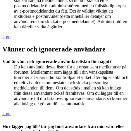
skickar sådana meddelanden, så du bör skicka ett e-
postmeddelande till administratören med en fullständig kopia
av e-postmeddelandet du fått. Det är väldigt viktigt att
inkludera e-posthuvudet (detta innehåller detaljer om
användaren som skickat e-postmeddelandet). Administratören
kan därefter vidta åtgärder.
Upp
Vänner och ignorerade användare
Vad är vän- och ignorerade användarelistan för något?
Du kan använda dessa listor för att organisera medlemmar på
forumet. Medlemmar som läggs till i din vänskapslista
kommer att visas i din kontrollpanel vilket låter dig snabbt och
enkelt visa deras onlinestatus och skicka personliga
meddelanden till dem. Om det stöds i mallen så kan inlägg
från dessa användare också framhävas. Om du lägger till en
användare till din lista över ignorerade användare, så kommer
alla inlägg de gör att döljas automatiskt.
Upp
Hur lägger jag till / tar jag bort användare från min vän- eller