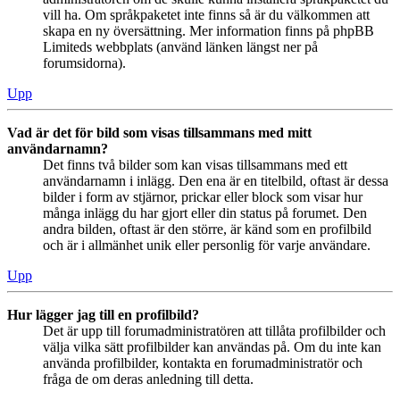
vill ha. Om språkpaketet inte finns så är du välkommen att
skapa en ny översättning. Mer information finns på phpBB
Limiteds webbplats (använd länken längst ner på
forumsidorna).
Upp
Vad är det för bild som visas tillsammans med mitt
användarnamn?
Det finns två bilder som kan visas tillsammans med ett
användarnamn i inlägg. Den ena är en titelbild, oftast är dessa
bilder i form av stjärnor, prickar eller block som visar hur
många inlägg du har gjort eller din status på forumet. Den
andra bilden, oftast är den större, är känd som en profilbild
och är i allmänhet unik eller personlig för varje användare.
Upp
Hur lägger jag till en profilbild?
Det är upp till forumadministratören att tillåta profilbilder och
välja vilka sätt profilbilder kan användas på. Om du inte kan
använda profilbilder, kontakta en forumadministratör och
fråga de om deras anledning till detta.