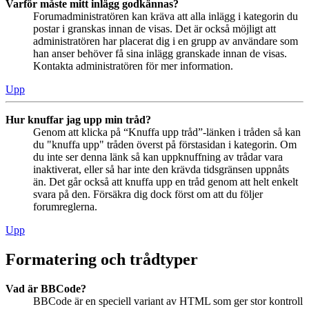
Varför måste mitt inlägg godkännas?
Forumadministratören kan kräva att alla inlägg i kategorin du
postar i granskas innan de visas. Det är också möjligt att
administratören har placerat dig i en grupp av användare som
han anser behöver få sina inlägg granskade innan de visas.
Kontakta administratören för mer information.
Upp
Hur knuffar jag upp min tråd?
Genom att klicka på “Knuffa upp tråd”-länken i tråden så kan
du "knuffa upp" tråden överst på förstasidan i kategorin. Om
du inte ser denna länk så kan uppknuffning av trådar vara
inaktiverat, eller så har inte den krävda tidsgränsen uppnåts
än. Det går också att knuffa upp en tråd genom att helt enkelt
svara på den. Försäkra dig dock först om att du följer
forumreglerna.
Upp
Formatering och trådtyper
Vad är BBCode?
BBCode är en speciell variant av HTML som ger stor kontroll