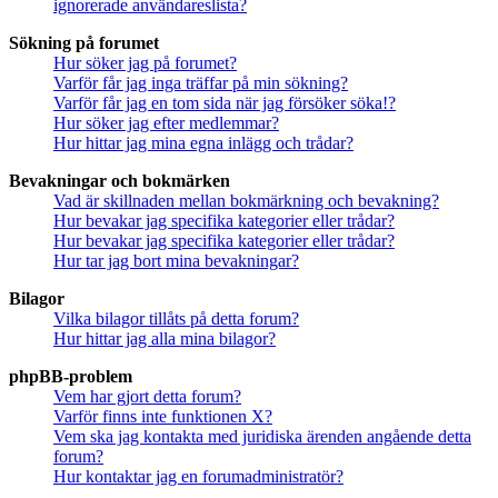
ignorerade användareslista?
Sökning på forumet
Hur söker jag på forumet?
Varför får jag inga träffar på min sökning?
Varför får jag en tom sida när jag försöker söka!?
Hur söker jag efter medlemmar?
Hur hittar jag mina egna inlägg och trådar?
Bevakningar och bokmärken
Vad är skillnaden mellan bokmärkning och bevakning?
Hur bevakar jag specifika kategorier eller trådar?
Hur bevakar jag specifika kategorier eller trådar?
Hur tar jag bort mina bevakningar?
Bilagor
Vilka bilagor tillåts på detta forum?
Hur hittar jag alla mina bilagor?
phpBB-problem
Vem har gjort detta forum?
Varför finns inte funktionen X?
Vem ska jag kontakta med juridiska ärenden angående detta
forum?
Hur kontaktar jag en forumadministratör?