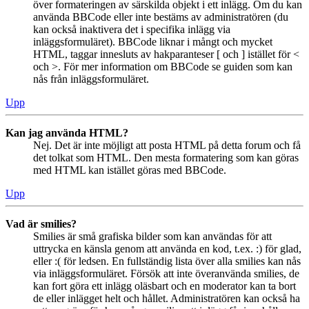
över formateringen av särskilda objekt i ett inlägg. Om du kan
använda BBCode eller inte bestäms av administratören (du
kan också inaktivera det i specifika inlägg via
inläggsformuläret). BBCode liknar i mångt och mycket
HTML, taggar innesluts av hakparanteser [ och ] istället för <
och >. För mer information om BBCode se guiden som kan
nås från inläggsformuläret.
Upp
Kan jag använda HTML?
Nej. Det är inte möjligt att posta HTML på detta forum och få
det tolkat som HTML. Den mesta formatering som kan göras
med HTML kan istället göras med BBCode.
Upp
Vad är smilies?
Smilies är små grafiska bilder som kan användas för att
uttrycka en känsla genom att använda en kod, t.ex. :) för glad,
eller :( för ledsen. En fullständig lista över alla smilies kan nås
via inläggsformuläret. Försök att inte överanvända smilies, de
kan fort göra ett inlägg oläsbart och en moderator kan ta bort
de eller inlägget helt och hållet. Administratören kan också ha