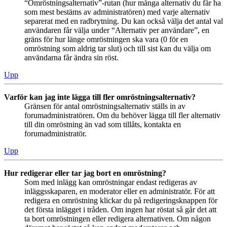
“Omröstningsalternativ”-rutan (hur många alternativ du får ha
som mest bestäms av administratören) med varje alternativ
separerat med en radbrytning. Du kan också välja det antal val
användaren får välja under “Alternativ per användare”, en
gräns för hur länge omröstningen ska vara (0 för en
omröstning som aldrig tar slut) och till sist kan du välja om
användarna får ändra sin röst.
Upp
Varför kan jag inte lägga till fler omröstningsalternativ?
Gränsen för antal omröstningsalternativ ställs in av
forumadministratören. Om du behöver lägga till fler alternativ
till din omröstning än vad som tillåts, kontakta en
forumadministratör.
Upp
Hur redigerar eller tar jag bort en omröstning?
Som med inlägg kan omröstningar endast redigeras av
inläggsskaparen, en moderator eller en administratör. För att
redigera en omröstning klickar du på redigeringsknappen för
det första inlägget i tråden. Om ingen har röstat så går det att
ta bort omröstningen eller redigera alternativen. Om någon