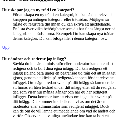
Hur skapar jag en ny tråd i en kategori?
För att skapa en ny tråd i en kategori, klicka på den relevanta
knappen på antingen kategori- eller trådsidan. Möjligen så
måste du registrera dig innan du kan skriva ett meddelande.
En lista över vilka behörigheter som du har finns längst ner på
kategori- och trådsidorna. Exempel: Du kan skapa nya trådar i
denna kategori, Du kan bifoga filer i denna kategori, osv.
Upp
Hur ändrar och raderar jag inlägg?
Såvida du inte är administratör eller moderator kan du endast
redigera och ta bort dina egna inlägg. Du kan redigera ett
inlägg (ibland bara under en begränsad tid från det att inlägget
gjorts) genom att klicka på redigera-knappen för det relevanta
inlägget. Om någon redan svarat på ditt inlägg så kommer det
att finnas en liten textrad under ditt inlägg efter att du redigerat
det, som visar hur många gånger och när du har redigerat
inlägget. Detta kommer inte att visas om ingen har svarat på
ditt inlägg. Det kommer inte heller att visas om det är en
moderator eller administratör som redigerat inlägget. Dock
kan de om de vill lämna ett meddelande om vad de ändrat och
varför. Observera att vanliga användare inte kan ta bort ett