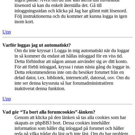
lösenord så kan du enkelt återställa det. Gå till
inloggningssidan och klicka på Jag har glömt mitt lösenord.
Följ instruktionerna och du kommer att kunna logga in igen
inom kort.
Upp
Varför loggas jag ut automatiskt?
Om du inte kryssar i Logga in mig automatiskt när du loggar
in så kommer du endast att hållas inloggad för en viss tid.
Detta förhindrar att någon annan använder sig av ditt konto.
För att förbli inloggad, kryssa i rutan nästa gång du loggar in.
Detta rekommenderas inte om du besöker forumet från en
delad dator, t.ex. bibliotek, internetcafé, datorsal, osv. Om du
inte ser denna kryssruta så har forumadministratören
inaktiverat denna funktion.
Upp
Vad gör “Ta bort alla forumcookies”-länken?
Genom att klicka på den länken så tas alla cookies som har
skapats av phpBB3 bort. Dessa cookies innehåller
information som håller dig inloggad på forumet och håller
reda på vilka trådar du läst och inte läst. Om du har problem