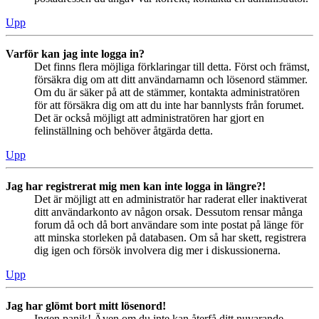
Upp
Varför kan jag inte logga in?
Det finns flera möjliga förklaringar till detta. Först och främst,
försäkra dig om att ditt användarnamn och lösenord stämmer.
Om du är säker på att de stämmer, kontakta administratören
för att försäkra dig om att du inte har bannlysts från forumet.
Det är också möjligt att administratören har gjort en
felinställning och behöver åtgärda detta.
Upp
Jag har registrerat mig men kan inte logga in längre?!
Det är möjligt att en administratör har raderat eller inaktiverat
ditt användarkonto av någon orsak. Dessutom rensar många
forum då och då bort användare som inte postat på länge för
att minska storleken på databasen. Om så har skett, registrera
dig igen och försök involvera dig mer i diskussionerna.
Upp
Jag har glömt bort mitt lösenord!
Ingen panik! Även om du inte kan återfå ditt nuvarande