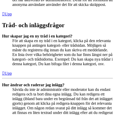
anonyma användare använder det för att skicka skräppost.
Upp
Tråd- och inläggsfrågor
Hur skapar jag en ny tråd i en kategori?
För att skapa en ny tråd i en kategori, klicka på den relevanta
knappen på antingen kategori- eller trådsidan. Möjligen så
måste du registrera dig innan du kan skriva ett meddelande.
En lista över vilka behörigheter som du har finns längst ner på
kategori- och trådsidorna. Exempel: Du kan skapa nya trådar i
denna kategori, Du kan bifoga filer i denna kategori, osv.
Upp
Hur ändrar och raderar jag inlägg?
Såvida du inte är administratör eller moderator kan du endast
redigera och ta bort dina egna inlägg. Du kan redigera ett
inlägg (ibland bara under en begränsad tid från det att inlägget
gjorts) genom att klicka på redigera-knappen för det relevanta
inlägget. Om någon redan svarat på ditt inlägg så kommer det
att finnas en liten textrad under ditt inlägg efter att du redigerat