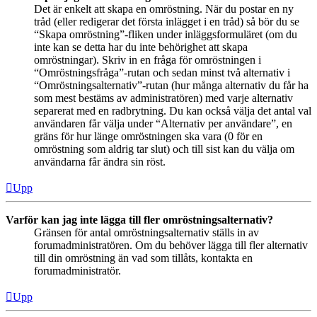
Det är enkelt att skapa en omröstning. När du postar en ny
tråd (eller redigerar det första inlägget i en tråd) så bör du se
“Skapa omröstning”-fliken under inläggsformuläret (om du
inte kan se detta har du inte behörighet att skapa
omröstningar). Skriv in en fråga för omröstningen i
“Omröstningsfråga”-rutan och sedan minst två alternativ i
“Omröstningsalternativ”-rutan (hur många alternativ du får ha
som mest bestäms av administratören) med varje alternativ
separerat med en radbrytning. Du kan också välja det antal val
användaren får välja under “Alternativ per användare”, en
gräns för hur länge omröstningen ska vara (0 för en
omröstning som aldrig tar slut) och till sist kan du välja om
användarna får ändra sin röst.
Upp
Varför kan jag inte lägga till fler omröstningsalternativ?
Gränsen för antal omröstningsalternativ ställs in av
forumadministratören. Om du behöver lägga till fler alternativ
till din omröstning än vad som tillåts, kontakta en
forumadministratör.
Upp