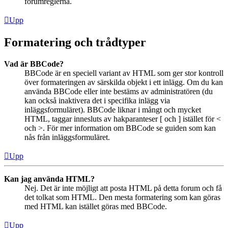
forumreglerna.
Upp
Formatering och trådtyper
Vad är BBCode?
BBCode är en speciell variant av HTML som ger stor kontroll
över formateringen av särskilda objekt i ett inlägg. Om du kan
använda BBCode eller inte bestäms av administratören (du
kan också inaktivera det i specifika inlägg via
inläggsformuläret). BBCode liknar i mångt och mycket
HTML, taggar innesluts av hakparanteser [ och ] istället för <
och >. För mer information om BBCode se guiden som kan
nås från inläggsformuläret.
Upp
Kan jag använda HTML?
Nej. Det är inte möjligt att posta HTML på detta forum och få
det tolkat som HTML. Den mesta formatering som kan göras
med HTML kan istället göras med BBCode.
Upp