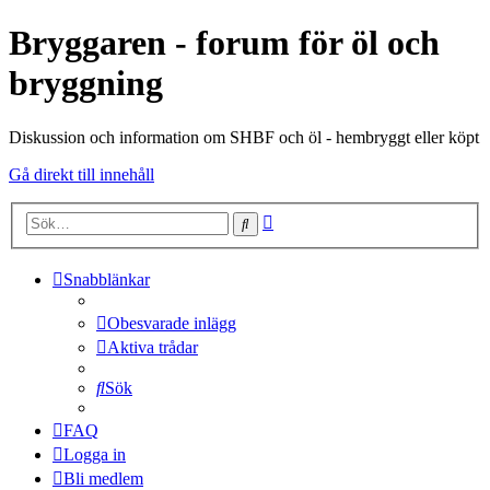
Bryggaren - forum för öl och
bryggning
Diskussion och information om SHBF och öl - hembryggt eller köpt
Gå direkt till innehåll
Avancerad
Sök
sökning
Snabblänkar
Obesvarade inlägg
Aktiva trådar
Sök
FAQ
Logga in
Bli medlem