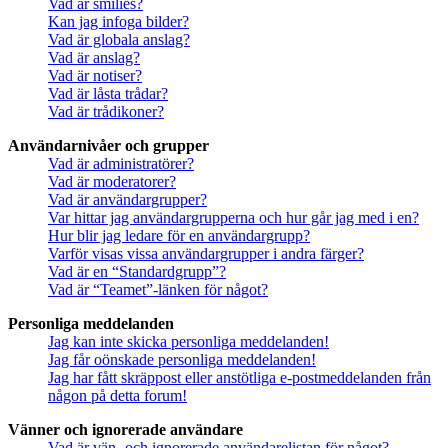
Vad är smilies?
Kan jag infoga bilder?
Vad är globala anslag?
Vad är anslag?
Vad är notiser?
Vad är låsta trådar?
Vad är trådikoner?
Användarnivåer och grupper
Vad är administratörer?
Vad är moderatorer?
Vad är användargrupper?
Var hittar jag användargrupperna och hur går jag med i en?
Hur blir jag ledare för en användargrupp?
Varför visas vissa användargrupper i andra färger?
Vad är en “Standardgrupp”?
Vad är “Teamet”-länken för något?
Personliga meddelanden
Jag kan inte skicka personliga meddelanden!
Jag får oönskade personliga meddelanden!
Jag har fått skräppost eller anstötliga e-postmeddelanden från
någon på detta forum!
Vänner och ignorerade användare
Vad är vän- och ignorerade användarelistan för något?