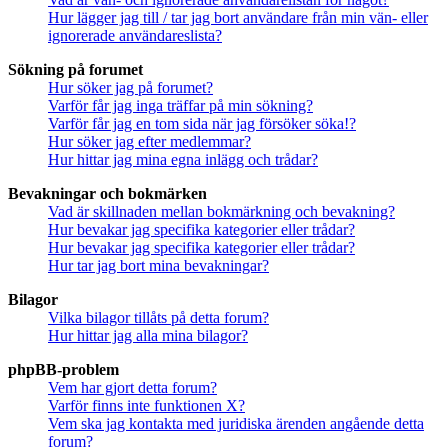
Hur lägger jag till / tar jag bort användare från min vän- eller
ignorerade användareslista?
Sökning på forumet
Hur söker jag på forumet?
Varför får jag inga träffar på min sökning?
Varför får jag en tom sida när jag försöker söka!?
Hur söker jag efter medlemmar?
Hur hittar jag mina egna inlägg och trådar?
Bevakningar och bokmärken
Vad är skillnaden mellan bokmärkning och bevakning?
Hur bevakar jag specifika kategorier eller trådar?
Hur bevakar jag specifika kategorier eller trådar?
Hur tar jag bort mina bevakningar?
Bilagor
Vilka bilagor tillåts på detta forum?
Hur hittar jag alla mina bilagor?
phpBB-problem
Vem har gjort detta forum?
Varför finns inte funktionen X?
Vem ska jag kontakta med juridiska ärenden angående detta
forum?