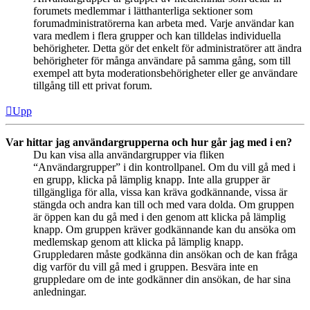
forumets medlemmar i lätthanterliga sektioner som
forumadministratörerna kan arbeta med. Varje användar kan
vara medlem i flera grupper och kan tilldelas individuella
behörigheter. Detta gör det enkelt för administratörer att ändra
behörigheter för många användare på samma gång, som till
exempel att byta moderationsbehörigheter eller ge användare
tillgång till ett privat forum.
Upp
Var hittar jag användargrupperna och hur går jag med i en?
Du kan visa alla användargrupper via fliken
“Användargrupper” i din kontrollpanel. Om du vill gå med i
en grupp, klicka på lämplig knapp. Inte alla grupper är
tillgängliga för alla, vissa kan kräva godkännande, vissa är
stängda och andra kan till och med vara dolda. Om gruppen
är öppen kan du gå med i den genom att klicka på lämplig
knapp. Om gruppen kräver godkännande kan du ansöka om
medlemskap genom att klicka på lämplig knapp.
Gruppledaren måste godkänna din ansökan och de kan fråga
dig varför du vill gå med i gruppen. Besvära inte en
gruppledare om de inte godkänner din ansökan, de har sina
anledningar.