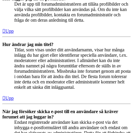
Det är upp till forumadministratören att tillåta profilbilder och
välja vilka sätt profilbilder kan användas på. Om du inte kan
använda profilbilder, kontakta en forumadministratör och
fråga de om deras anledning till detta.
Upp
Hur ändrar jag min titel?
Titlar, som visas under ditt användarnamn, visar hur många
inlägg du har gjort eller identifierar speciella användare, t.ex.
moderatorer eller administratörer. I allmänhet kan du inte
ändra namnet på några forumtitlar eftersom de ställs in av
forumadministratören. Missbruka inte forumet genom att posta
i onödan bara för att ändra din titel. De flesta forum tolererar
inte detta och en moderator eller administratör kommer helt
enkelt att sänka ditt inläggsantal.
Upp
När jag försöker skicka e-post till en användare så kräver
forumet att jag loggar in?
Endast registrerade användare kan skicka e-post via det
inbygga e-postformuläret till andra användare och endast om
det har aktiverats av administratören. Detta för att förhindra att