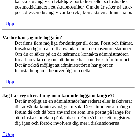
kanske du angav en felaktig e-postadress eller så fastnade e-
postmeddelandet i ett skräppostfilter. Om du är säker på att e-
postadressen du angav var korrekt, kontakta en administratör.
Upp
Varför kan jag inte logga in?
Det finns flera möjliga förklaringar till detta. Först och främst,
försäkra dig om att ditt användarnamn och lösenord stämmer.
Om du är säker på att de stämmer, kontakta administratören
för att försäkra dig om att du inte har bannlysts från forumet.
Det är också möjligt att administratören har gjort en
felinställning och behöver åtgärda detta.
Upp
Jag har registrerat mig men kan inte logga in längre?!
Det är möjligt att en administratör har raderat eller inaktiverat
ditt användarkonto av någon orsak. Dessutom rensar många
forum då och då bort användare som inte postat på länge för
att minska storleken på databasen. Om så har skett, registrera
dig igen och försök involvera dig mer i diskussionerna.
Upp