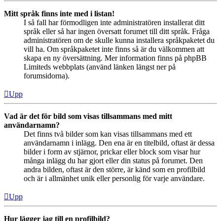
Mitt språk finns inte med i listan!
I så fall har förmodligen inte administratören installerat ditt
språk eller så har ingen översatt forumet till ditt språk. Fråga
administratören om de skulle kunna installera språkpaketet du
vill ha. Om språkpaketet inte finns så är du välkommen att
skapa en ny översättning. Mer information finns på phpBB
Limiteds webbplats (använd länken längst ner på
forumsidorna).
Upp
Vad är det för bild som visas tillsammans med mitt
användarnamn?
Det finns två bilder som kan visas tillsammans med ett
användarnamn i inlägg. Den ena är en titelbild, oftast är dessa
bilder i form av stjärnor, prickar eller block som visar hur
många inlägg du har gjort eller din status på forumet. Den
andra bilden, oftast är den större, är känd som en profilbild
och är i allmänhet unik eller personlig för varje användare.
Upp
Hur lägger jag till en profilbild?