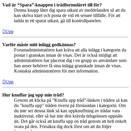
Vad är “Spara”-knappen i trådformuläret till för?
Denna knapp låter dig spara utkast av meddelanden så att du
kan skriva klart och posta de vid ett senare tillfälle. För att
ladda in ett sparat utkast, gå till kontrollpanelen.
Upp
Varför måste mitt inlägg godkännas?
Forumadministratören kan kräva att alla inlägg i kategorin du
postar i granskas innan de visas. Det är också möjligt att
administratören har placerat dig i en grupp av användare som
han anser behöver få sina inlägg granskade innan de visas.
Kontakta administratören för mer information.
Upp
Hur knuffar jag upp min tråd?
Genom att klicka på “Knuffa upp tråd”-länken i tråden så kan
du "knuffa upp" tråden överst på förstasidan i kategorin. Om
du inte ser denna länk så kan uppknuffning av trådar vara
inaktiverat, eller så har inte den krävda tidsgränsen uppnåts
än. Det går också att knuffa upp en tråd genom att helt enkelt
svara på den. Försäkra dig dock först om att du följer