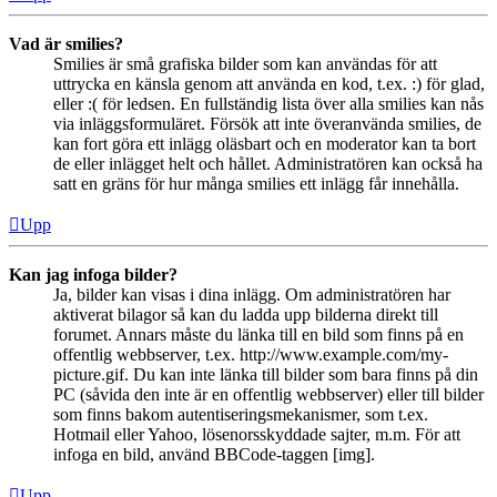
Vad är smilies?
Smilies är små grafiska bilder som kan användas för att
uttrycka en känsla genom att använda en kod, t.ex. :) för glad,
eller :( för ledsen. En fullständig lista över alla smilies kan nås
via inläggsformuläret. Försök att inte överanvända smilies, de
kan fort göra ett inlägg oläsbart och en moderator kan ta bort
de eller inlägget helt och hållet. Administratören kan också ha
satt en gräns för hur många smilies ett inlägg får innehålla.
Upp
Kan jag infoga bilder?
Ja, bilder kan visas i dina inlägg. Om administratören har
aktiverat bilagor så kan du ladda upp bilderna direkt till
forumet. Annars måste du länka till en bild som finns på en
offentlig webbserver, t.ex. http://www.example.com/my-
picture.gif. Du kan inte länka till bilder som bara finns på din
PC (såvida den inte är en offentlig webbserver) eller till bilder
som finns bakom autentiseringsmekanismer, som t.ex.
Hotmail eller Yahoo, lösenorsskyddade sajter, m.m. För att
infoga en bild, använd BBCode-taggen [img].
Upp