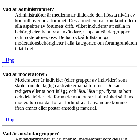
Vad är administratörer?
Administratörer är medlemmar tilldelade den högsta nivån av
kontroll över hela forumet. Dessa medlemmar kan kontrollera
alla aspekter av forumets drift, vilket inkluderar att ställa in
behörigheter, bannlysa användare, skapa användargrupper
och moderatorer, osv. De har också fullständiga
moderationsbehörigheter i alla kategorier, om forumgrundaren
tillåtit det.
Upp
Vad är moderatorer?
Moderatorer är individer (eller grupper av individer) som
sköter om de dagliga aktiviteterna på forumet. De kan
redigera eller ta bort inlägg och låsa, låsa upp, flytta, ta bort
och dela trådar i de forum de modererar. I allmänhet så finns
moderatorerna där för att förhindra att användare kommer
ifrån ämnet eller postar anstötligt material.
Upp
Vad är användargrupper?
Användargrupper är grupper av medlemmar som delar in