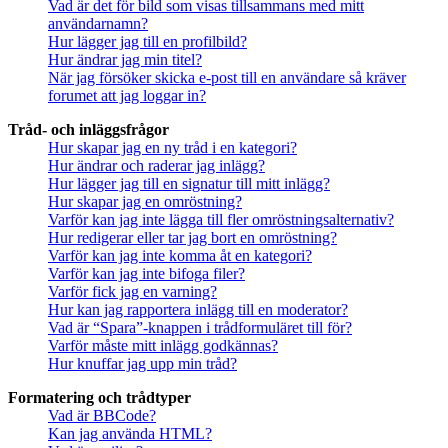
Vad är det för bild som visas tillsammans med mitt
användarnamn?
Hur lägger jag till en profilbild?
Hur ändrar jag min titel?
När jag försöker skicka e-post till en användare så kräver
forumet att jag loggar in?
Tråd- och inläggsfrågor
Hur skapar jag en ny tråd i en kategori?
Hur ändrar och raderar jag inlägg?
Hur lägger jag till en signatur till mitt inlägg?
Hur skapar jag en omröstning?
Varför kan jag inte lägga till fler omröstningsalternativ?
Hur redigerar eller tar jag bort en omröstning?
Varför kan jag inte komma åt en kategori?
Varför kan jag inte bifoga filer?
Varför fick jag en varning?
Hur kan jag rapportera inlägg till en moderator?
Vad är “Spara”-knappen i trådformuläret till för?
Varför måste mitt inlägg godkännas?
Hur knuffar jag upp min tråd?
Formatering och trådtyper
Vad är BBCode?
Kan jag använda HTML?