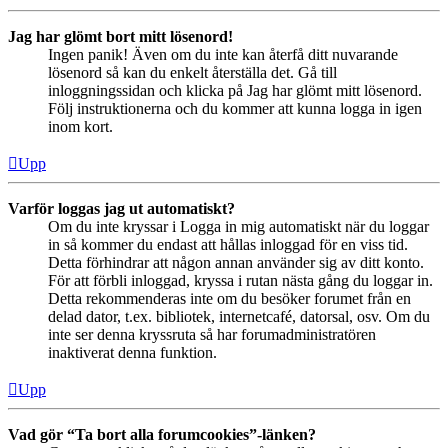
Jag har glömt bort mitt lösenord!
Ingen panik! Även om du inte kan återfå ditt nuvarande
lösenord så kan du enkelt återställa det. Gå till
inloggningssidan och klicka på Jag har glömt mitt lösenord.
Följ instruktionerna och du kommer att kunna logga in igen
inom kort.
Upp
Varför loggas jag ut automatiskt?
Om du inte kryssar i Logga in mig automatiskt när du loggar
in så kommer du endast att hållas inloggad för en viss tid.
Detta förhindrar att någon annan använder sig av ditt konto.
För att förbli inloggad, kryssa i rutan nästa gång du loggar in.
Detta rekommenderas inte om du besöker forumet från en
delad dator, t.ex. bibliotek, internetcafé, datorsal, osv. Om du
inte ser denna kryssruta så har forumadministratören
inaktiverat denna funktion.
Upp
Vad gör “Ta bort alla forumcookies”-länken?