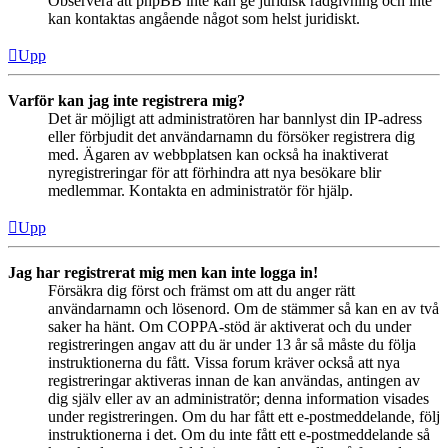
Observera att phpBB inte kan ge juridisk rådgivning och inte
kan kontaktas angående något som helst juridiskt.
Upp
Varför kan jag inte registrera mig?
Det är möjligt att administratören har bannlyst din IP-adress
eller förbjudit det användarnamn du försöker registrera dig
med. Ägaren av webbplatsen kan också ha inaktiverat
nyregistreringar för att förhindra att nya besökare blir
medlemmar. Kontakta en administratör för hjälp.
Upp
Jag har registrerat mig men kan inte logga in!
Försäkra dig först och främst om att du anger rätt
användarnamn och lösenord. Om de stämmer så kan en av två
saker ha hänt. Om COPPA-stöd är aktiverat och du under
registreringen angav att du är under 13 år så måste du följa
instruktionerna du fått. Vissa forum kräver också att nya
registreringar aktiveras innan de kan användas, antingen av
dig själv eller av an administratör; denna information visades
under registreringen. Om du har fått ett e-postmeddelande, följ
instruktionerna i det. Om du inte fått ett e-postmeddelande så