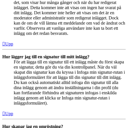
det, som visar hur många gånger och när du har redigerat
inlägget. Detta kommer inte att visas om ingen har svarat på
ditt inlägg. Det kommer inte heller att visas om det är en
moderator eller administratör som redigerat inlägget. Dock
kan de om de vill lämna ett meddelande om vad de ändrat och
varför. Observera att vanliga användare inte kan ta bort ett
inlägg om det redan besvarats.
Upp
Hur lägger jag till en signatur till mitt inlägg?
För att lägga till en signatur till ett inlägg måste du först skapa
en signatur, detta gör du via din kontrollpanel. När du väl
skapat din signatur kan du kryssa i Infoga min signatur-rutan i
inläggsformuläret för att lägga till din signatur till ditt inlägg.
Du kan också automatiskt alltid infoga din signatur till alla
dina inlägg genom att ändra inställningarna i din profil (du
kan fortfarande förhindra att signaturen infogas i enskilda
inlägg genom att klicka ur Infoga min signatur-rutan i
inläggsformuläret).
Upp
Hur skapar jag en omröstning?