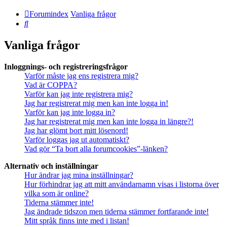
Forumindex
Vanliga frågor
Sök
Vanliga frågor
Inloggnings- och registreringsfrågor
Varför måste jag ens registrera mig?
Vad är COPPA?
Varför kan jag inte registrera mig?
Jag har registrerat mig men kan inte logga in!
Varför kan jag inte logga in?
Jag har registrerat mig men kan inte logga in längre?!
Jag har glömt bort mitt lösenord!
Varför loggas jag ut automatiskt?
Vad gör “Ta bort alla forumcookies”-länken?
Alternativ och inställningar
Hur ändrar jag mina inställningar?
Hur förhindrar jag att mitt användarnamn visas i listorna över
vilka som är online?
Tiderna stämmer inte!
Jag ändrade tidszon men tiderna stämmer fortfarande inte!
Mitt språk finns inte med i listan!